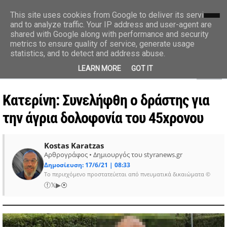
styranews.gr
This site uses cookies from Google to deliver its services
and to analyze traffic. Your IP address and user-agent are
shared with Google along with performance and security
Ειδήσεις-Γεγονότα-Επικαιρότητα
metrics to ensure quality of service, generate usage
statistics, and to detect and address abuse.
MENU
LEARN MORE
GOT IT
Κατερίνη: Συνελήφθη ο δράστης για
την άγρια δολοφονία του 45χρονου
Kostas Karatzas
Αρθρογράφος • Δημιουργός του styranews.gr
Δημοσίευση: 17/6/21 | 08:33
Το περιεχόμενο προστατεύεται από πνευματικά δικαιώματα ©
ⓕ
𝕏
▶
⦿