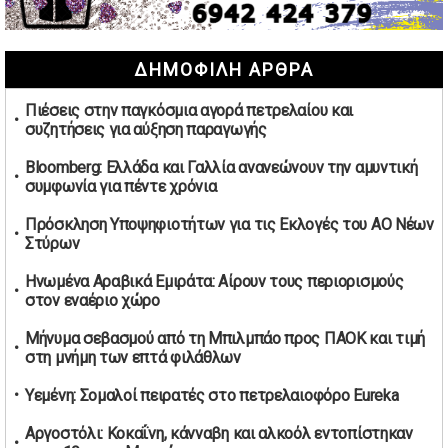
02/05/2026 | 09:36
Ψηφιακός έλεγχος στην αγορά: QR code για πωλήσεις
ΔΗΜΟΦΙΛΗ ΑΡΘΡΑ
καπνικών και αλκοόλ σε 88.000 σημεία
02/05/2026 | 06:26
Πιέσεις στην παγκόσμια αγορά πετρελαίου και
Καύσιμα αεροσκαφών: Διαβεβαιώσεις ΕΕ για επάρκεια
συζητήσεις για αύξηση παραγωγής
παρά τη γεωπολιτική ένταση
01/05/2026 | 19:54
Bloomberg: Ελλάδα και Γαλλία ανανεώνουν την αμυντική
συμφωνία για πέντε χρόνια
Βελόπουλος: Κριτική σε πολιτικούς αρχηγούς για
δηλώσεις την Πρωτομαγιά
Πρόσκληση Υποψηφιοτήτων για τις Εκλογές του ΑΟ Νέων
01/05/2026 | 19:33
Στύρων
Υπερβολική ταχύτητα στο Αλιβέρι οδήγησε σε σύλληψη
Ηνωμένα Αραβικά Εμιράτα: Αίρουν τους περιορισμούς
38χρονου οδηγού
στον εναέριο χώρο
01/05/2026 | 19:12
Μήνυμα σεβασμού από τη Μπιλμπάο προς ΠΑΟΚ και τιμή
Υποψηφιότητες για τις εκλογές νέας διοίκησης του ΑΟ
στη μνήμη των επτά φιλάθλων
Νέων Στύρων
01/05/2026 | 15:57
Υεμένη: Σομαλοί πειρατές στο πετρελαιοφόρο Eureka
Τουρκία: Ένταση στις συγκεντρώσεις για την Πρωτομαγιά
Αργοστόλι: Κοκαΐνη, κάνναβη και αλκοόλ εντοπίστηκαν
– Πάνω από 350 συλλήψεις