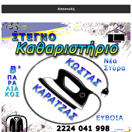
Μυλωνάκης, τον επισκέφτηκε ο πρωθυπουργός
02/05/2026 | 20:54
Μεντιλίμπαρ: Ξεχωριστό το κλίμα σε κάθε παιχνίδι ΠΑΟΚ
και Ολυμπιακού
02/05/2026 | 20:28
Περιστέρι: Ένταση μεταξύ ανηλίκων άφησε δύο
15χρονους τραυματίες
02/05/2026 | 18:56
Ηνωμένα Αραβικά Εμιράτα: Αίρουν τους περιορισμούς
στον εναέριο χώρο
02/05/2026 | 17:16
Η Αθηνά Λινού αφήνει ανοιχτό το ενδεχόμενο ένταξης
στον νέο πολιτικό φορέα Τσίπρα
02/05/2026 | 17:01
Αταμάν: Κανείς δεν έχει δικαίωμα να μιλά για τον πρόεδρο
και την οικογένειά του
02/05/2026 | 15:59
Μαρινάκης: Ο Ανδρουλάκης υπαναχώρησε στις
συμφωνίες για τις Ανεξάρτητες Αρχές