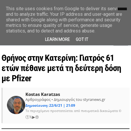
styranews.gr
This site uses cookies from Google to deliver its services
and to analyze traffic. Your IP address and user-agent are
shared with Google along with performance and security
Ειδήσεις-Γεγονότα-Επικαιρότητα
metrics to ensure quality of service, generate usage
statistics, and to detect and address abuse.
MENU
LEARN MORE
GOT IT
Θρήνος στην Κατερίνη: Γιατρός 61
ετών πέθανε μετά τη δεύτερη δόση
με Pfizer
Kostas Karatzas
Αρθρογράφος • Δημιουργός του styranews.gr
Δημοσίευση: 22/6/21 | 21:09
Το περιεχόμενο προστατεύεται από πνευματικά δικαιώματα ©
ⓕ
𝕏
▶
⦿