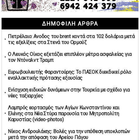
συμφωνίες για τις Ανεξάρτητες Αρχές
02/05/2026 | 09:36
Ψηφιακός έλεγχος στην αγορά: QR code για πωλήσεις
ΔΗΜΟΦΙΛΗ ΑΡΘΡΑ
καπνικών και αλκοόλ σε 88.000 σημεία
02/05/2026 | 06:26
Πετρέλαιο: Ανοδος του brent κοντά στα 102 δολάρια μετά
Καύσιμα αεροσκαφών: Διαβεβαιώσεις ΕΕ για επάρκεια
τις εξελίξεις στα Στενά του Ορμούζ
παρά τη γεωπολιτική ένταση
01/05/2026 | 19:54
Ο Λευκός Οίκος εξετάζει επιπλέον μέτρα ασφαλείας για
τον Ντόναλντ Τραμπ
Βελόπουλος: Κριτική σε πολιτικούς αρχηγούς για
δηλώσεις την Πρωτομαγιά
Ευρωβουλευτής Φαραντούρης: Το ΠΑΣΟΚ διεκδικεί ρόλο
01/05/2026 | 19:33
εναλλακτικής πρότασης εξουσίας
Υπερβολική ταχύτητα στο Αλιβέρι οδήγησε σε σύλληψη
Ενίσχυση ειδικών δυνάμεων στην Τουρκία με σχέδιο για
38χρονου οδηγού
νέες ταξιαρχίες
01/05/2026 | 19:12
Λαμπρός εορτασμός των Αγίων Κωνσταντίνου και
Υποψηφιότητες για τις εκλογές νέας διοίκησης του ΑΟ
Ελένης στα Νέα Στύρα παρουσία του Μητροπολίτη
Νέων Στύρων
Καρυστίας (video-photos)
01/05/2026 | 15:57
Νίκος Ανδρουλάκης: Βολές για την υπόθεση υποκλοπών
Τουρκία: Ένταση στις συγκεντρώσεις για την Πρωτομαγιά
μετά την απόφαση του Αρείου Πάγου
– Πάνω από 350 συλλήψεις