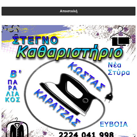
Μυλωνάκης, τον επισκέφτηκε ο πρωθυπουργός
02/05/2026 | 20:54
Μεντιλίμπαρ: Ξεχωριστό το κλίμα σε κάθε παιχνίδι ΠΑΟΚ
και Ολυμπιακού
02/05/2026 | 20:28
Περιστέρι: Ένταση μεταξύ ανηλίκων άφησε δύο
15χρονους τραυματίες
02/05/2026 | 18:56
Ηνωμένα Αραβικά Εμιράτα: Αίρουν τους περιορισμούς
στον εναέριο χώρο
02/05/2026 | 17:16
Η Αθηνά Λινού αφήνει ανοιχτό το ενδεχόμενο ένταξης
στον νέο πολιτικό φορέα Τσίπρα
02/05/2026 | 17:01
Αταμάν: Κανείς δεν έχει δικαίωμα να μιλά για τον πρόεδρο
και την οικογένειά του
02/05/2026 | 15:59
Μαρινάκης: Ο Ανδρουλάκης υπαναχώρησε στις