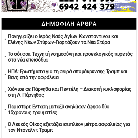
συμφωνίες για τις Ανεξάρτητες Αρχές
02/05/2026 | 09:36
Ψηφιακός έλεγχος στην αγορά: QR code για πωλήσεις
ΔΗΜΟΦΙΛΗ ΑΡΘΡΑ
καπνικών και αλκοόλ σε 88.000 σημεία
02/05/2026 | 06:26
Πανηγυρίζει ο Ιερός Ναός Αγίων Κωνσταντίνου και
Καύσιμα αεροσκαφών: Διαβεβαιώσεις ΕΕ για επάρκεια
Ελένης Νέων Στύρων-Γιορτάζουν τα Νέα Στύρα
παρά τη γεωπολιτική ένταση
01/05/2026 | 19:54
Το σόι σου: Τεχνητή νοημοσύνη και προεκλογικός πυρετός
στα νέα επεισόδια
Βελόπουλος: Κριτική σε πολιτικούς αρχηγούς για
δηλώσεις την Πρωτομαγιά
ΗΠΑ: Ερωτήματα για τη σειρά απομάκρυνσης Τραμπ και
01/05/2026 | 19:33
Βανς από την ασφάλεια
Υπερβολική ταχύτητα στο Αλιβέρι οδήγησε σε σύλληψη
Χιόνισε σε Πάρνηθα και Πεντέλη – Διακοπή κυκλοφορίας
38χρονου οδηγού
στη Λ. Πάρνηθος
01/05/2026 | 19:12
Περιστέρι: Ένταση μεταξύ ανηλίκων άφησε δύο
Υποψηφιότητες για τις εκλογές νέας διοίκησης του ΑΟ
15χρονους τραυματίες
Νέων Στύρων
01/05/2026 | 15:57
Ο Λευκός Οίκος εξετάζει επιπλέον μέτρα ασφαλείας για
τον Ντόναλντ Τραμπ
Τουρκία: Ένταση στις συγκεντρώσεις για την Πρωτομαγιά
– Πάνω από 350 συλλήψεις