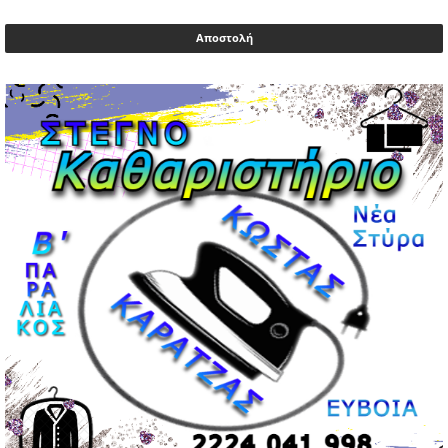
Μυλωνάκης, τον επισκέφτηκε ο πρωθυπουργός
02/05/2026 | 20:54
Μεντιλίμπαρ: Ξεχωριστό το κλίμα σε κάθε παιχνίδι ΠΑΟΚ
και Ολυμπιακού
02/05/2026 | 20:28
Περιστέρι: Ένταση μεταξύ ανηλίκων άφησε δύο
15χρονους τραυματίες
02/05/2026 | 18:56
Ηνωμένα Αραβικά Εμιράτα: Αίρουν τους περιορισμούς
στον εναέριο χώρο
02/05/2026 | 17:16
Η Αθηνά Λινού αφήνει ανοιχτό το ενδεχόμενο ένταξης
στον νέο πολιτικό φορέα Τσίπρα
02/05/2026 | 17:01
Αταμάν: Κανείς δεν έχει δικαίωμα να μιλά για τον πρόεδρο
και την οικογένειά του
02/05/2026 | 15:59
Μαρινάκης: Ο Ανδρουλάκης υπαναχώρησε στις