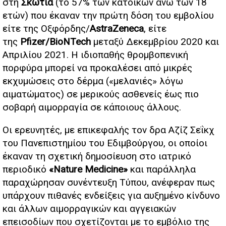
στη
Σκωτία
(το 57% των κατοίκων άνω των 18
ετών) που έκαναν την πρώτη δόση του εμβολίου
είτε της Οξφόρδης/
AstraZeneca
, είτε
της
Pfizer/BioNTech
μεταξύ Δεκεμβρίου 2020 και
Απριλίου 2021. H ιδιοπαθής θρομβοπενική
πορφύρα μπορεί να προκαλέσει από μικρές
εκχυμώσεις στο δέρμα («μελανιές» λόγω
αιματώματος) σε μερικούς ασθενείς έως πιο
σοβαρή αιμορραγία σε κάποιους άλλους.
Οι ερευνητές, με επικεφαλής τον δρα Αζίζ Σεΐκχ
του Πανεπιστημίου του Εδιμβούργου, οι οποίοι
έκαναν τη σχετική δημοσίευση στο ιατρικό
περιοδικό
«Nature Medicine»
και παράλληλα
παραχώρησαν συνέντευξη Τύπου, ανέφεραν πως
υπάρχουν πιθανές ενδείξεις για αυξημένο κίνδυνο
και άλλων αιμορραγικών και αγγειακών
επεισοδίων που σχετίζονται με το εμβόλιο της