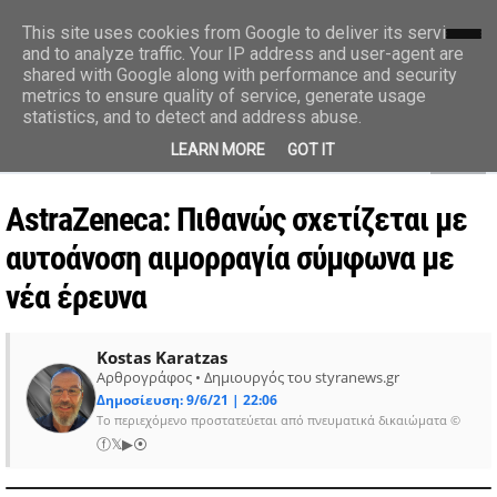
styranews.gr
This site uses cookies from Google to deliver its services
and to analyze traffic. Your IP address and user-agent are
shared with Google along with performance and security
Ειδήσεις-Γεγονότα-Επικαιρότητα
metrics to ensure quality of service, generate usage
statistics, and to detect and address abuse.
MENU
LEARN MORE
GOT IT
AstraZeneca: Πιθανώς σχετίζεται με
αυτοάνοση αιμορραγία σύμφωνα με
νέα έρευνα
Kostas Karatzas
Αρθρογράφος • Δημιουργός του styranews.gr
Δημοσίευση: 9/6/21 | 22:06
Το περιεχόμενο προστατεύεται από πνευματικά δικαιώματα ©
ⓕ
𝕏
▶
⦿