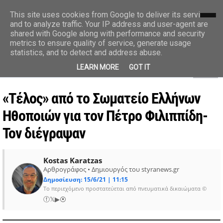
styranews.gr
This site uses cookies from Google to deliver its services
and to analyze traffic. Your IP address and user-agent are
shared with Google along with performance and security
Ειδήσεις-Γεγονότα-Επικαιρότητα
metrics to ensure quality of service, generate usage
statistics, and to detect and address abuse.
MENU
LEARN MORE
GOT IT
«Τέλος» από το Σωματείο Ελλήνων
Ηθοποιών για τον Πέτρο Φιλιππίδη-
Τον διέγραψαν
Kostas Karatzas
Αρθρογράφος • Δημιουργός του styranews.gr
Δημοσίευση: 15/6/21 | 11:15
Το περιεχόμενο προστατεύεται από πνευματικά δικαιώματα ©
ⓕ
𝕏
▶
⦿