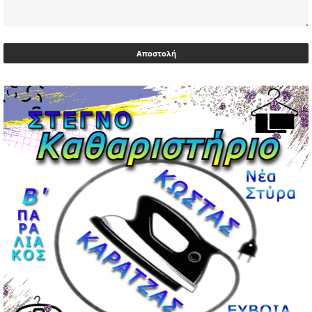
03/05/2026 | 06:40
Αντιδρά μετά από 17 ημέρες νοσηλείας ο Γιώργος
Μυλωνάκης, τον επισκέφτηκε ο πρωθυπουργός
02/05/2026 | 20:54
Μεντιλίμπαρ: Ξεχωριστό το κλίμα σε κάθε παιχνίδι ΠΑΟΚ
και Ολυμπιακού
02/05/2026 | 20:28
Περιστέρι: Ένταση μεταξύ ανηλίκων άφησε δύο
15χρονους τραυματίες
02/05/2026 | 18:56
Ηνωμένα Αραβικά Εμιράτα: Αίρουν τους περιορισμούς
στον εναέριο χώρο
02/05/2026 | 17:16
Η Αθηνά Λινού αφήνει ανοιχτό το ενδεχόμενο ένταξης
στον νέο πολιτικό φορέα Τσίπρα
02/05/2026 | 17:01
Αταμάν: Κανείς δεν έχει δικαίωμα να μιλά για τον πρόεδρο
και την οικογένειά του
02/05/2026 | 15:59