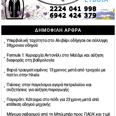
Μαρινάκης: Ο Ανδρουλάκης υπαναχώρησε στις
συμφωνίες για τις Ανεξάρτητες Αρχές
02/05/2026 | 09:36
Ψηφιακός έλεγχος στην αγορά: QR code για πωλήσεις
ΔΗΜΟΦΙΛΗ ΑΡΘΡΑ
καπνικών και αλκοόλ σε 88.000 σημεία
02/05/2026 | 06:26
Υπερβολική ταχύτητα στο Αλιβέρι οδήγησε σε σύλληψη
Καύσιμα αεροσκαφών: Διαβεβαιώσεις ΕΕ για επάρκεια
38χρονου οδηγού
παρά τη γεωπολιτική ένταση
01/05/2026 | 19:54
Formula 1: Κυριαρχία Αντονέλι στο Μαϊάμι και αύξηση
διαφοράς στη βαθμολογία
Βελόπουλος: Κριτική σε πολιτικούς αρχηγούς για
δηλώσεις την Πρωτομαγιά
Βαριά τραυματισμένος 13χρονος μετά από τροχαίο με
01/05/2026 | 19:33
πατίνι στην Ηλεία
Υπερβολική ταχύτητα στο Αλιβέρι οδήγησε σε σύλληψη
Πιέσεις στην παγκόσμια αγορά πετρελαίου και
38χρονου οδηγού
συζητήσεις για αύξηση παραγωγής
01/05/2026 | 19:12
Παγκράτι: Κάταγμα στο πόδι για 23χρονη μετά από
Υποψηφιότητες για τις εκλογές νέας διοίκησης του ΑΟ
επίθεση οδηγού μηχανής
Νέων Στύρων
01/05/2026 | 15:57
Μήνυμα σεβασμού από τη Μπιλμπάο προς ΠΑΟΚ και τιμή