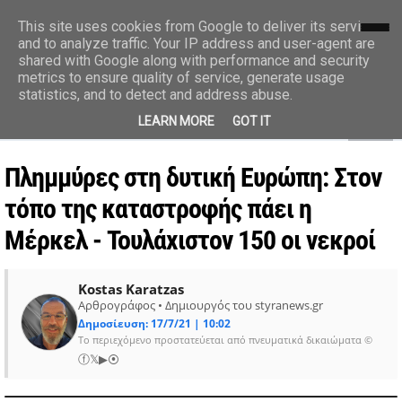
styranews.gr
This site uses cookies from Google to deliver its services
and to analyze traffic. Your IP address and user-agent are
shared with Google along with performance and security
Ειδήσεις-Γεγονότα-Επικαιρότητα
metrics to ensure quality of service, generate usage
statistics, and to detect and address abuse.
MENU
LEARN MORE
GOT IT
Πλημμύρες στη δυτική Ευρώπη: Στον
τόπο της καταστροφής πάει η
Μέρκελ - Τουλάχιστον 150 οι νεκροί
Kostas Karatzas
Αρθρογράφος • Δημιουργός του styranews.gr
Δημοσίευση: 17/7/21 | 10:02
Το περιεχόμενο προστατεύεται από πνευματικά δικαιώματα ©
ⓕ
𝕏
▶
⦿