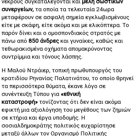
νεκρούς συγκαταλέγονται και
μέλη σωστικών
συνεργείων,
τα οποία τα τελευταία 24ωρα
μεταφέρουν σε ασφαλή σημεία εγκλωβισμένους
είτε με σκάφη, είτε ακόμα και με ελικόπτερα. Το
παρόν δίνει και ο ομοσπονδιακός στρατός με
πάνω από
850 άνδρες
και γυναίκες, καθώς και
τεθωρακισμένα οχήματα απομακρύνοντας
συντρίμμια και τόνους λάσπης.
Η Μαλού Ντράιερ, τοπική πρωθυπουργός του
κρατιδίου Ρηνανίας Παλατινάτου, το οποίο θρηνεί
τα περισσότερα θύματα, έκανε λόγο σε
συνέντευξη Τύπου για
«εθνική
καταστροφή»
τονίζοντας ότι δεν είναι ακόμα
εφικτή μια αξιολόγηση του μεγέθους των ζημιών
σε κτήρια και έργα υποδομής. Η
σοσιαλδημοκράτης πολιτικός ευχαρίστησε
μεταξύ άλλων τον Οργανισμό Πολιτικής