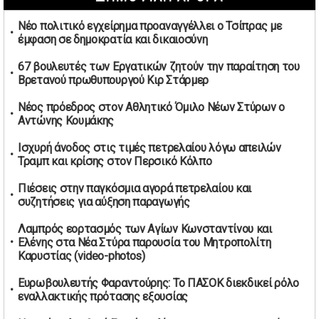
02/05/2026 | 06:26
Νέο πολιτικό εγχείρημα προαναγγέλλει ο Τσίπρας με
Καύσιμα αεροσκαφών: Διαβεβαιώσεις ΕΕ για επάρκεια
έμφαση σε δημοκρατία και δικαιοσύνη
παρά τη γεωπολιτική ένταση
01/05/2026 | 19:54
67 βουλευτές των Εργατικών ζητούν την παραίτηση του
Βρετανού πρωθυπουργού Κιρ Στάρμερ
Βελόπουλος: Κριτική σε πολιτικούς αρχηγούς για
δηλώσεις την Πρωτομαγιά
Νέος πρόεδρος στον Αθλητικό Όμιλο Νέων Στύρων ο
01/05/2026 | 19:33
Αντώνης Κουμάκης
Υπερβολική ταχύτητα στο Αλιβέρι οδήγησε σε σύλληψη
Ισχυρή άνοδος στις τιμές πετρελαίου λόγω απειλών
38χρονου οδηγού
Τραμπ και κρίσης στον Περσικό Κόλπο
01/05/2026 | 19:12
Πιέσεις στην παγκόσμια αγορά πετρελαίου και
Υποψηφιότητες για τις εκλογές νέας διοίκησης του ΑΟ
συζητήσεις για αύξηση παραγωγής
Νέων Στύρων
01/05/2026 | 15:57
Λαμπρός εορτασμός των Αγίων Κωνσταντίνου και
Ελένης στα Νέα Στύρα παρουσία του Μητροπολίτη
Τουρκία: Ένταση στις συγκεντρώσεις για την Πρωτομαγιά
Καρυστίας (video-photos)
– Πάνω από 350 συλλήψεις
01/05/2026 | 13:20
Ευρωβουλευτής Φαραντούρης: Το ΠΑΣΟΚ διεκδικεί ρόλο
εναλλακτικής πρότασης εξουσίας
Μήνυμα σεβασμού από τη Μπιλμπάο προς ΠΑΟΚ και τιμή
στη μνήμη των επτά φιλάθλων