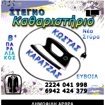
και Ολυμπιακού
02/05/2026 | 20:28
Περιστέρι: Ένταση μεταξύ ανηλίκων άφησε δύο
15χρονους τραυματίες
02/05/2026 | 18:56
Ηνωμένα Αραβικά Εμιράτα: Αίρουν τους περιορισμούς
στον εναέριο χώρο
02/05/2026 | 17:16
Η Αθηνά Λινού αφήνει ανοιχτό το ενδεχόμενο ένταξης
στον νέο πολιτικό φορέα Τσίπρα
02/05/2026 | 17:01
Αταμάν: Κανείς δεν έχει δικαίωμα να μιλά για τον πρόεδρο
και την οικογένειά του
02/05/2026 | 15:59
Μαρινάκης: Ο Ανδρουλάκης υπαναχώρησε στις
συμφωνίες για τις Ανεξάρτητες Αρχές
02/05/2026 | 09:36
Ψηφιακός έλεγχος στην αγορά: QR code για πωλήσεις
ΔΗΜΟΦΙΛΗ ΑΡΘΡΑ
καπνικών και αλκοόλ σε 88.000 σημεία