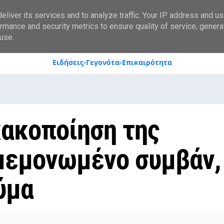
styranews.gr
liver its services and to analyze traffic. Your IP address and u
rmance and security metrics to ensure quality of service, gener
use.
Ειδήσεις-Γεγονότα-Επικαιρότητα
κακοποίηση της
 μεμονωμένο συμβάν,
ύμα