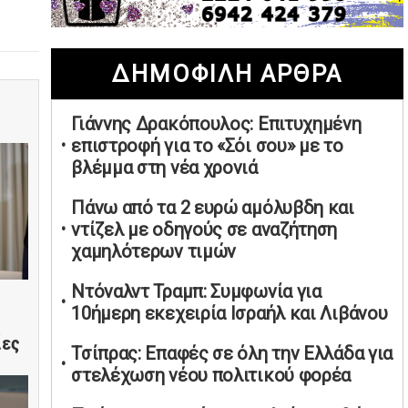
02/05/2026 | 20:28
Περιστέρι: Ένταση μεταξύ ανηλίκων
ΔΗΜΟΦΙΛΗ ΑΡΘΡΑ
άφησε δύο 15χρονους τραυματίες
02/05/2026 | 18:56
Γιάννης Δρακόπουλος: Επιτυχημένη
Ηνωμένα Αραβικά Εμιράτα: Αίρουν
επιστροφή για το «Σόι σου» με το
τους περιορισμούς στον εναέριο χώρο
βλέμμα στη νέα χρονιά
02/05/2026 | 17:16
Η Αθηνά Λινού αφήνει ανοιχτό το
Πάνω από τα 2 ευρώ αμόλυβδη και
ενδεχόμενο ένταξης στον νέο
ντίζελ με οδηγούς σε αναζήτηση
πολιτικό φορέα Τσίπρα
χαμηλότερων τιμών
02/05/2026 | 17:01
Ντόναλντ Τραμπ: Συμφωνία για
Αταμάν: Κανείς δεν έχει δικαίωμα να
10ήμερη εκεχειρία Ισραήλ και Λιβάνου
μιλά για τον πρόεδρο και την
ίες
οικογένειά του
Τσίπρας: Επαφές σε όλη την Ελλάδα για
02/05/2026 | 15:59
στελέχωση νέου πολιτικού φορέα
Μαρινάκης: Ο Ανδρουλάκης