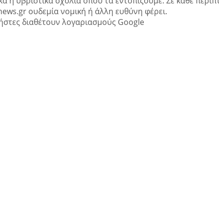
ά ή υβριστικά σχόλια όπου τα εντοπίζουμε. Σε κάθε περί
news.gr ουδεμία νομική ή άλλη ευθύνη φέρει.
ήστες διαθέτουν λογαριασμούς Google