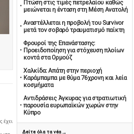
Πτώση στις τιμές πετρελαίου καθώς
υπαναχώρησε στις συμφωνίες για τις
μειώνεται η ένταση στη Μέση Ανατολή
Ανεξάρτητες Αρχές
02/05/2026 | 09:36
Αναστέλλεται η προβολή του Survivor
μετά τον σοβαρό τραυματισμό παίκτη
Ψηφιακός έλεγχος στην αγορά: QR
code για πωλήσεις καπνικών και
Φρουροί της Επανάστασης:
αλκοόλ σε 88.000 σημεία
Προειδοποίηση για στόχευση πλοίων
02/05/2026 | 06:26
κοντά στα Ορμούζ
Καύσιμα αεροσκαφών: Διαβεβαιώσεις
ΕΕ για επάρκεια παρά τη γεωπολιτική
Χαλκίδα: Απάτη στην περιοχή
ένταση
Καράμπαμπα με θύμα 76χρονη και λεία
κοσμήματα
01/05/2026 | 19:54
Βελόπουλος: Κριτική σε πολιτικούς
Αντιδράσεις Άγκυρας για στρατιωτική
αρχηγούς για δηλώσεις την
παρουσία ευρωπαϊκών χωρών στην
Πρωτομαγιά
Κύπρο
01/05/2026 | 19:33
ς έχει
Δ. Μαρκόπουλος: Διαψεύδει φήμες για
Υπερβολική ταχύτητα στο Αλιβέρι
→
Δείτε όλα τα νέα
έλλειψη πανεπιστημιακού πτυχίου