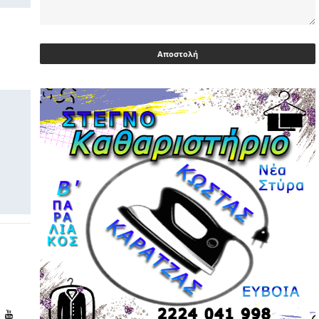
Ευρωβουλευτής Φαραντούρης: Το
ΠΑΣΟΚ διεκδικεί ρόλο εναλλακτικής
πρότασης εξουσίας
03/05/2026 | 08:18
Ακρίβεια: Με λίστα και περιορισμένες
επιλογές οι αγορές των νοικοκυριών
03/05/2026 | 07:59
Υεμένη: Σομαλοί πειρατές στο
πετρελαιοφόρο Eureka
03/05/2026 | 06:40
Αντιδρά μετά από 17 ημέρες νοσηλείας
ο Γιώργος Μυλωνάκης, τον
επισκέφτηκε ο πρωθυπουργός
02/05/2026 | 20:54
Μεντιλίμπαρ: Ξεχωριστό το κλίμα σε
κάθε παιχνίδι ΠΑΟΚ και Ολυμπιακού