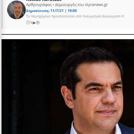
Αρθρογράφος • Δημιουργός του styranews.gr
Δημοσίευση: 11/7/21 | 19:00
Το περιεχόμενο προστατεύεται από πνευματικά δικαιώματα ©
ⓕ
𝕏
▶
⦿