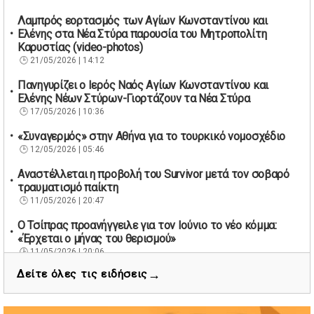
Λαμπρός εορτασμός των Αγίων Κωνσταντίνου και
Ελένης στα Νέα Στύρα παρουσία του Μητροπολίτη
Καρυστίας (video-photos)
21/05/2026 | 14:12
Πανηγυρίζει ο Ιερός Ναός Αγίων Κωνσταντίνου και
Ελένης Νέων Στύρων-Γιορτάζουν τα Νέα Στύρα
17/05/2026 | 10:36
«Συναγερμός» στην Αθήνα για το τουρκικό νομοσχέδιο
12/05/2026 | 05:46
Αναστέλλεται η προβολή του Survivor μετά τον σοβαρό
τραυματισμό παίκτη
11/05/2026 | 20:47
Ο Τσίπρας προανήγγειλε για τον Ιούνιο το νέο κόμμα:
«Έρχεται ο μήνας του θερισμού»
11/05/2026 | 20:06
→
Δείτε όλες τις ειδήσεις
67 βουλευτές των Εργατικών ζητούν την παραίτηση του
Βρετανού πρωθυπουργού Κιρ Στάρμερ
11/05/2026 | 19:53