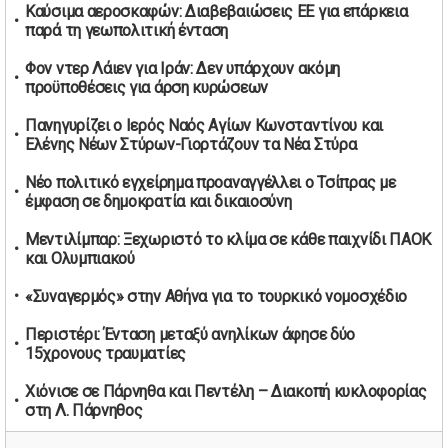
01/05/2026 | 19:54
Καύσιμα αεροσκαφών: Διαβεβαιώσεις ΕΕ για επάρκεια
παρά τη γεωπολιτική ένταση
Βελόπουλος: Κριτική σε πολιτικούς αρχηγούς για
δηλώσεις την Πρωτομαγιά
Φον ντερ Λάιεν για Ιράν: Δεν υπάρχουν ακόμη
01/05/2026 | 19:33
προϋποθέσεις για άρση κυρώσεων
Υπερβολική ταχύτητα στο Αλιβέρι οδήγησε σε σύλληψη
Πανηγυρίζει ο Ιερός Ναός Αγίων Κωνσταντίνου και
38χρονου οδηγού
Ελένης Νέων Στύρων-Γιορτάζουν τα Νέα Στύρα
01/05/2026 | 19:12
Νέο πολιτικό εγχείρημα προαναγγέλλει ο Τσίπρας με
Υποψηφιότητες για τις εκλογές νέας διοίκησης του ΑΟ
έμφαση σε δημοκρατία και δικαιοσύνη
Νέων Στύρων
01/05/2026 | 15:57
Μεντιλίμπαρ: Ξεχωριστό το κλίμα σε κάθε παιχνίδι ΠΑΟΚ
και Ολυμπιακού
Τουρκία: Ένταση στις συγκεντρώσεις για την Πρωτομαγιά
– Πάνω από 350 συλλήψεις
«Συναγερμός» στην Αθήνα για το τουρκικό νομοσχέδιο
01/05/2026 | 13:20
Περιστέρι: Ένταση μεταξύ ανηλίκων άφησε δύο
Μήνυμα σεβασμού από τη Μπιλμπάο προς ΠΑΟΚ και τιμή
15χρονους τραυματίες
στη μνήμη των επτά φιλάθλων
01/05/2026 | 13:03
Χιόνισε σε Πάρνηθα και Πεντέλη – Διακοπή κυκλοφορίας
Θεσσαλονίκη: Στο Ψυχιατρικό Νοσοκομείο ο 20χρονος
στη Λ. Πάρνηθος
που πετούσε αντικείμενα από το μπαλκόνι
29/04/2026 | 20:27