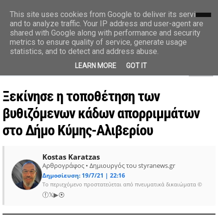
styranews.gr
This site uses cookies from Google to deliver its services
and to analyze traffic. Your IP address and user-agent are
shared with Google along with performance and security
Ειδήσεις-Γεγονότα-Επικαιρότητα
metrics to ensure quality of service, generate usage
statistics, and to detect and address abuse.
MENU
LEARN MORE
GOT IT
Ξεκίνησε η τοποθέτηση των
βυθιζόμενων κάδων απορριμμάτων
στο Δήμο Κύμης-Αλιβερίου
Kostas Karatzas
Αρθρογράφος • Δημιουργός του styranews.gr
Δημοσίευση: 19/7/21 | 22:16
Το περιεχόμενο προστατεύεται από πνευματικά δικαιώματα ©
ⓕ
𝕏
▶
⦿