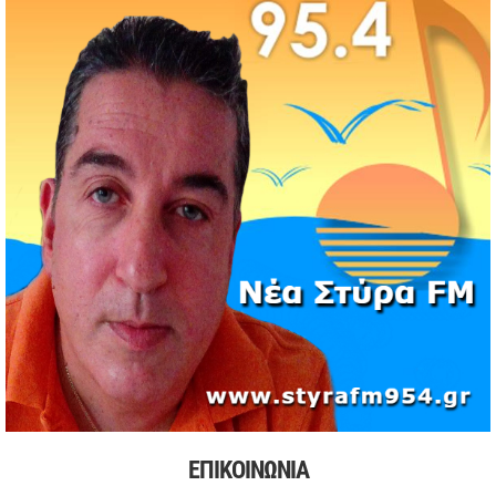
Διάσωση 40 μεταναστών νότια της Γαύδου μετά από
εντοπισμό λέμβου
11/05/2026 | 19:37
Νέος πρόεδρος στον Αθλητικό Όμιλο Νέων Στύρων ο
Αντώνης Κουμάκης
11/05/2026 | 16:32
Formula 1: Κυριαρχία Αντονέλι στο Μαϊάμι και αύξηση
διαφοράς στη βαθμολογία
03/05/2026 | 19:35
Αυξήσεις στην αμόλυβδη βενζίνη σε υψηλά επίπεδα από
την αρχή της κρίσης
03/05/2026 | 10:30
Χιόνισε σε Πάρνηθα και Πεντέλη – Διακοπή κυκλοφορίας
στη Λ. Πάρνηθος
03/05/2026 | 09:49
Πιέσεις στην παγκόσμια αγορά πετρελαίου και
συζητήσεις για αύξηση παραγωγής
ΕΠΙΚΟΙΝΩΝΙΑ
03/05/2026 | 09:34