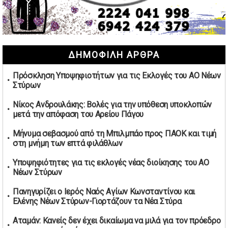
Μαρινάκης: Ο Ανδρουλάκης υπαναχώρησε στις
συμφωνίες για τις Ανεξάρτητες Αρχές
02/05/2026 | 09:36
Ψηφιακός έλεγχος στην αγορά: QR code για πωλήσεις
ΔΗΜΟΦΙΛΗ ΑΡΘΡΑ
καπνικών και αλκοόλ σε 88.000 σημεία
02/05/2026 | 06:26
Πρόσκληση Υποψηφιοτήτων για τις Εκλογές του ΑΟ Νέων
Καύσιμα αεροσκαφών: Διαβεβαιώσεις ΕΕ για επάρκεια
Στύρων
παρά τη γεωπολιτική ένταση
01/05/2026 | 19:54
Νίκος Ανδρουλάκης: Βολές για την υπόθεση υποκλοπών
μετά την απόφαση του Αρείου Πάγου
Βελόπουλος: Κριτική σε πολιτικούς αρχηγούς για
δηλώσεις την Πρωτομαγιά
Μήνυμα σεβασμού από τη Μπιλμπάο προς ΠΑΟΚ και τιμή
01/05/2026 | 19:33
στη μνήμη των επτά φιλάθλων
Υπερβολική ταχύτητα στο Αλιβέρι οδήγησε σε σύλληψη
Υποψηφιότητες για τις εκλογές νέας διοίκησης του ΑΟ
38χρονου οδηγού
Νέων Στύρων
01/05/2026 | 19:12
Πανηγυρίζει ο Ιερός Ναός Αγίων Κωνσταντίνου και
Υποψηφιότητες για τις εκλογές νέας διοίκησης του ΑΟ
Ελένης Νέων Στύρων-Γιορτάζουν τα Νέα Στύρα
Νέων Στύρων
01/05/2026 | 15:57
Αταμάν: Κανείς δεν έχει δικαίωμα να μιλά για τον πρόεδρο