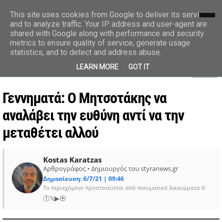
styranews.gr
This site uses cookies from Google to deliver its services
and to analyze traffic. Your IP address and user-agent are
shared with Google along with performance and security
Ειδήσεις-Γεγονότα-Επικαιρότητα
metrics to ensure quality of service, generate usage
statistics, and to detect and address abuse.
MENU
LEARN MORE
GOT IT
Γεννηματά: Ο Μητσοτάκης να
αναλάβει την ευθύνη αντί να την
μεταθέτει αλλού
Kostas Karatzas
Αρθρογράφος • Δημιουργός του styranews.gr
Δημοσίευση: 6/7/21 | 09:46
Το περιεχόμενο προστατεύεται από πνευματικά δικαιώματα ©
ⓕ
𝕏
▶
⦿