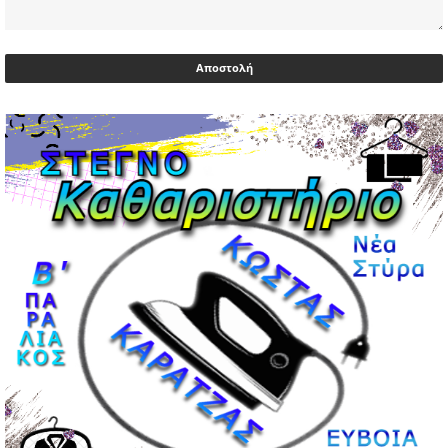
Αντιδρά μετά από 17 ημέρες νοσηλείας ο Γιώργος
Μυλωνάκης, τον επισκέφτηκε ο πρωθυπουργός
02/05/2026 | 20:54
Μεντιλίμπαρ: Ξεχωριστό το κλίμα σε κάθε παιχνίδι ΠΑΟΚ
και Ολυμπιακού
02/05/2026 | 20:28
Περιστέρι: Ένταση μεταξύ ανηλίκων άφησε δύο
15χρονους τραυματίες
02/05/2026 | 18:56
Ηνωμένα Αραβικά Εμιράτα: Αίρουν τους περιορισμούς
στον εναέριο χώρο
02/05/2026 | 17:16
Η Αθηνά Λινού αφήνει ανοιχτό το ενδεχόμενο ένταξης
στον νέο πολιτικό φορέα Τσίπρα
02/05/2026 | 17:01
Αταμάν: Κανείς δεν έχει δικαίωμα να μιλά για τον πρόεδρο
και την οικογένειά του
02/05/2026 | 15:59