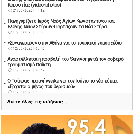
Καρυστίας (video-photos)
21/05/2026 | 14:12
Πανηγυρίζει ο Ιερός Ναός Αγίων Κωνσταντίνου και
Ελένης Νέων Στύρων-Γιορτάζουν τα Νέα Στύρα
17/05/2026 | 10:36
«Συναγερμός» στην Αθήνα για το τουρκικό νομοσχέδιο
12/05/2026 | 05:46
Αναστέλλεται η προβολή του Survivor μετά τον σοβαρό
τραυματισμό παίκτη
11/05/2026 | 20:47
Ο Τσίπρας προανήγγειλε για τον Ιούνιο το νέο κόμμα:
«Έρχεται ο μήνας του θερισμού»
11/05/2026 | 20:06
→
Δείτε όλες τις ειδήσεις
67 βουλευτές των Εργατικών ζητούν την παραίτηση του
Βρετανού πρωθυπουργού Κιρ Στάρμερ
11/05/2026 | 19:53
Διάσωση 40 μεταναστών νότια της Γαύδου μετά από
εντοπισμό λέμβου