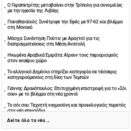
δηλώσεις την Πρωτομαγιά
Ο Γεραπετρίτης μεταβαίνει στην Τρίπολη για συνομιλίες
01/05/2026 | 19:33
με την ηγεσία της Λιβύης
Υπερβολική ταχύτητα στο Αλιβέρι οδήγησε σε σύλληψη
Παναθηναϊκός: Συνέτριψε την Εφές με 97-62 και βλέμμα
38χρονου οδηγού
στη Μονακό
01/05/2026 | 19:12
Μόσχα: Συνάντηση Πούτιν με Αραγτσί για τις
Υποψηφιότητες για τις εκλογές νέας διοίκησης του ΑΟ
διαπραγματεύσεις στη Μέση Ανατολή
Νέων Στύρων
01/05/2026 | 15:57
Ηνωμένα Αραβικά Εμιράτα: Αίρουν τους περιορισμούς
στον εναέριο χώρο
Τουρκία: Ένταση στις συγκεντρώσεις για την Πρωτομαγιά
– Πάνω από 350 συλλήψεις
Το ελληνικό Δημόσιο στηρίζει κατηγορία σε τέσσερις
01/05/2026 | 13:20
κατηγορούμενους στη δίκη των Τεμπών
Μήνυμα σεβασμού από τη Μπιλμπάο προς ΠΑΟΚ και τιμή
Γιάννης Δρακόπουλος: Επιτυχημένη επιστροφή για το «Σόι
στη μνήμη των επτά φιλάθλων
σου» με το βλέμμα στη νέα χρονιά
01/05/2026 | 13:03
Θεσσαλονίκη: Στο Ψυχιατρικό Νοσοκομείο ο 20χρονος
Το σόι σου: Τεχνητή νοημοσύνη και προεκλογικός πυρετός
που πετούσε αντικείμενα από το μπαλκόνι
στα νέα επεισόδια
29/04/2026 | 20:27
→
Δείτε όλα τα νέα
Πτώση στο πετρέλαιο Brent και άνοδος στα
Ισχυρή άνοδος στις τιμές πετρελαίου λόγω απειλών
χρηματιστήρια μετά τις εξελίξεις στον Ορμούζ