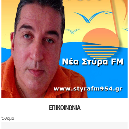
11/05/2026 | 19:37
Νέος πρόεδρος στον Αθλητικό Όμιλο Νέων Στύρων ο
Αντώνης Κουμάκης
11/05/2026 | 16:32
Formula 1: Κυριαρχία Αντονέλι στο Μαϊάμι και αύξηση
διαφοράς στη βαθμολογία
03/05/2026 | 19:35
Αυξήσεις στην αμόλυβδη βενζίνη σε υψηλά επίπεδα από
την αρχή της κρίσης
03/05/2026 | 10:30
Χιόνισε σε Πάρνηθα και Πεντέλη – Διακοπή κυκλοφορίας
στη Λ. Πάρνηθος
03/05/2026 | 09:49
Πιέσεις στην παγκόσμια αγορά πετρελαίου και
συζητήσεις για αύξηση παραγωγής
ΕΠΙΚΟΙΝΩΝΙΑ
03/05/2026 | 09:34
Σακίρα: Περίπου 2 εκατ. θεατές στη συναυλία της στο Ρίο
Όνομα
ντε Τζανέιρο
03/05/2026 | 08:47