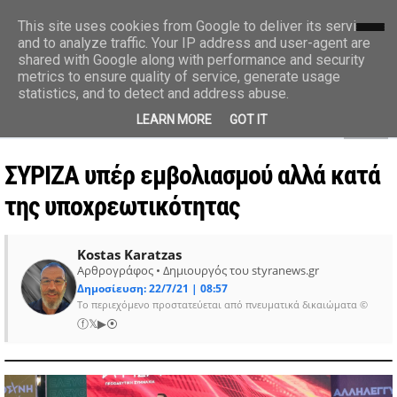
styranews.gr
This site uses cookies from Google to deliver its services
and to analyze traffic. Your IP address and user-agent are
shared with Google along with performance and security
Ειδήσεις-Γεγονότα-Επικαιρότητα
metrics to ensure quality of service, generate usage
statistics, and to detect and address abuse.
MENU
LEARN MORE
GOT IT
ΣΥΡΙΖΑ υπέρ εμβολιασμού αλλά κατά
της υποχρεωτικότητας
Kostas Karatzas
Αρθρογράφος • Δημιουργός του styranews.gr
Δημοσίευση: 22/7/21 | 08:57
Το περιεχόμενο προστατεύεται από πνευματικά δικαιώματα ©
ⓕ
𝕏
▶
⦿