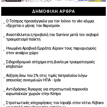
Ψηφιακός έλεγχος στην αγορά: QR code για πωλήσεις
ΔΗΜΟΦΙΛΗ ΑΡΘΡΑ
καπνικών και αλκοόλ σε 88.000 σημεία
02/05/2026 | 06:26
Ο Τσίπρας προανήγγειλε για τον Ιούνιο το νέο κόμμα:
Καύσιμα αεροσκαφών: Διαβεβαιώσεις ΕΕ για επάρκεια
«Έρχεται ο μήνας του θερισμού»
παρά τη γεωπολιτική ένταση
01/05/2026 | 19:54
Αναστέλλεται η προβολή του Survivor μετά τον σοβαρό
τραυματισμό παίκτη
Βελόπουλος: Κριτική σε πολιτικούς αρχηγούς για
δηλώσεις την Πρωτομαγιά
Ηνωμένα Αραβικά Εμιράτα: Αίρουν τους περιορισμούς
01/05/2026 | 19:33
στον εναέριο χώρο
Υπερβολική ταχύτητα στο Αλιβέρι οδήγησε σε σύλληψη
Σιδηροδρομικό ατύχημα στη Δανία με τραυματισμούς
38χρονου οδηγού
επιβατών
01/05/2026 | 19:12
Αύξηση άνω του 2% στις τιμές πετρελαίου λόγω
Υποψηφιότητες για τις εκλογές νέας διοίκησης του ΑΟ
απουσίας συνομιλιών ΗΠΑ - Ιράν
Νέων Στύρων
01/05/2026 | 15:57
Αντιδράσεις Άγκυρας για στρατιωτική παρουσία
ευρωπαϊκών χωρών στην Κύπρο
Τουρκία: Ένταση στις συγκεντρώσεις για την Πρωτομαγιά
– Πάνω από 350 συλλήψεις
Στρατιωτικές επιχειρήσεις του Ισραήλ στον νότιο Λίβανο
01/05/2026 | 13:20