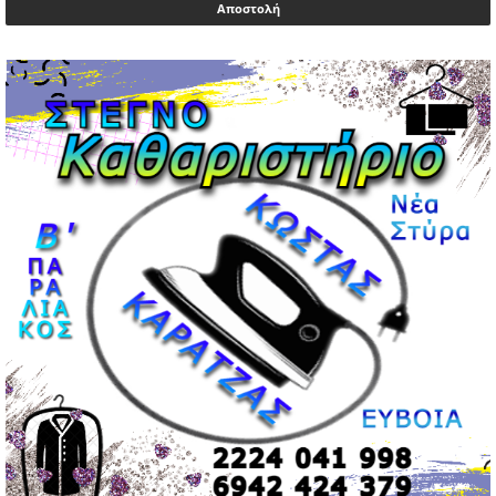
02/05/2026 | 20:54
Μεντιλίμπαρ: Ξεχωριστό το κλίμα σε κάθε παιχνίδι ΠΑΟΚ
και Ολυμπιακού
02/05/2026 | 20:28
Περιστέρι: Ένταση μεταξύ ανηλίκων άφησε δύο
15χρονους τραυματίες
02/05/2026 | 18:56
Ηνωμένα Αραβικά Εμιράτα: Αίρουν τους περιορισμούς
στον εναέριο χώρο
02/05/2026 | 17:16
Η Αθηνά Λινού αφήνει ανοιχτό το ενδεχόμενο ένταξης
στον νέο πολιτικό φορέα Τσίπρα
02/05/2026 | 17:01
Αταμάν: Κανείς δεν έχει δικαίωμα να μιλά για τον πρόεδρο
και την οικογένειά του
02/05/2026 | 15:59
Μαρινάκης: Ο Ανδρουλάκης υπαναχώρησε στις
συμφωνίες για τις Ανεξάρτητες Αρχές
02/05/2026 | 09:36