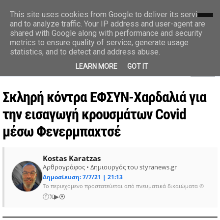
styranews.gr
This site uses cookies from Google to deliver its services
and to analyze traffic. Your IP address and user-agent are
shared with Google along with performance and security
Ειδήσεις-Γεγονότα-Επικαιρότητα
metrics to ensure quality of service, generate usage
statistics, and to detect and address abuse.
MENU
LEARN MORE
GOT IT
Σκληρή κόντρα ΕΦΣΥΝ-Χαρδαλιά για
την εισαγωγή κρουσμάτων Covid
μέσω Φενερμπαχτσέ
Kostas Karatzas
Αρθρογράφος • Δημιουργός του styranews.gr
Δημοσίευση: 7/7/21 | 21:13
Το περιεχόμενο προστατεύεται από πνευματικά δικαιώματα ©
ⓕ
𝕏
▶
⦿