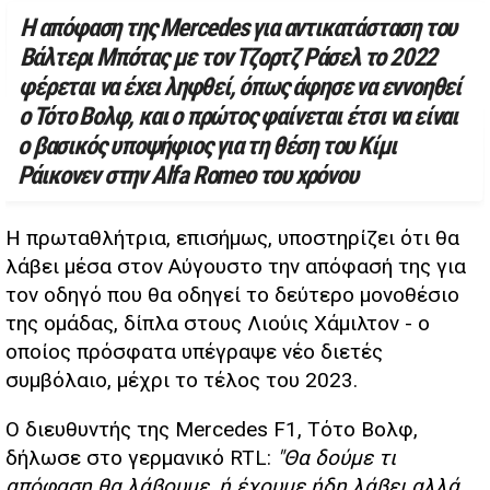
Η απόφαση της Mercedes για αντικατάσταση του
Βάλτερι Μπότας με τον Τζορτζ Ράσελ το 2022
φέρεται να έχει ληφθεί, όπως άφησε να εννοηθεί
ο Τότο Βολφ, και ο πρώτος φαίνεται έτσι να είναι
ο βασικός υποψήφιος για τη θέση του Κίμι
Ράικονεν στην Alfa Romeo του χρόνου
Η πρωταθλήτρια, επισήμως, υποστηρίζει ότι θα
λάβει μέσα στον Αύγουστο την απόφασή της για
τον οδηγό που θα οδηγεί το δεύτερο μονοθέσιο
της ομάδας, δίπλα στους Λιούις Χάμιλτον - ο
οποίος πρόσφατα υπέγραψε νέο διετές
συμβόλαιο, μέχρι το τέλος του 2023.
Ο διευθυντής της Mercedes F1, Τότο Βολφ,
δήλωσε στο γερμανικό RTL:
"Θα δούμε τι
απόφαση θα λάβουμε, ή έχουμε ήδη λάβει αλλά