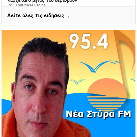
«Έρχεται ο μήνας του θερισμού»
11/05/2026 | 20:06
→
Δείτε όλες τις ειδήσεις
67 βουλευτές των Εργατικών ζητούν την παραίτηση του
Βρετανού πρωθυπουργού Κιρ Στάρμερ
11/05/2026 | 19:53
Διάσωση 40 μεταναστών νότια της Γαύδου μετά από
εντοπισμό λέμβου
11/05/2026 | 19:37
Νέος πρόεδρος στον Αθλητικό Όμιλο Νέων Στύρων ο
Αντώνης Κουμάκης
11/05/2026 | 16:32
Formula 1: Κυριαρχία Αντονέλι στο Μαϊάμι και αύξηση
διαφοράς στη βαθμολογία
03/05/2026 | 19:35
Αυξήσεις στην αμόλυβδη βενζίνη σε υψηλά επίπεδα από
την αρχή της κρίσης
03/05/2026 | 10:30
Χιόνισε σε Πάρνηθα και Πεντέλη – Διακοπή κυκλοφορίας
στη Λ. Πάρνηθος