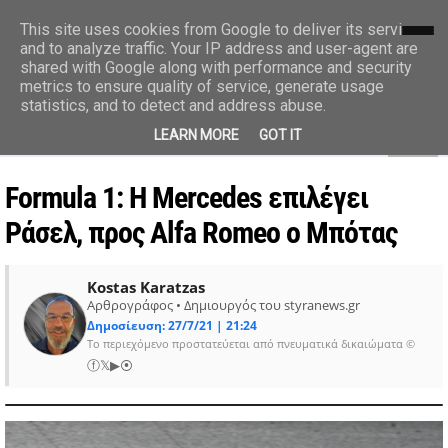
styranews.gr
This site uses cookies from Google to deliver its services
and to analyze traffic. Your IP address and user-agent are
shared with Google along with performance and security
Ειδήσεις-Γεγονότα-Επικαιρότητα
metrics to ensure quality of service, generate usage
statistics, and to detect and address abuse.
MENU
LEARN MORE
GOT IT
Formula 1: H Mercedes επιλέγει
Ράσελ, προς Alfa Romeo ο Μπότας
Kostas Karatzas
Αρθρογράφος • Δημιουργός του styranews.gr
Δημοσίευση: 27/7/21 | 21:24
Το περιεχόμενο προστατεύεται από πνευματικά δικαιώματα ©
ⓕ
𝕏
▶
⦿