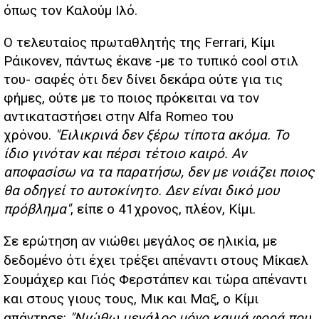
όπως τον Καλούμ Ιλό.
Ο τελευταίος πρωταθλητής της Ferrari, Κίμι
Ράικονεν, πάντως έκανε -με το τυπικό cool στιλ
του- σαφές ότι δεν δίνει δεκάρα ούτε για τις
φήμες, ούτε με το ποιος πρόκειται να τον
αντικαταστήσει στην Alfa Romeo του
χρόνου.
"Ειλικρινά δεν ξέρω τίποτα ακόμα. Το
ίδιο γινόταν και πέρσι τέτοιο καιρό. Αν
αποφασίσω να τα παρατήσω, δεν με νοιάζει ποιος
θα οδηγεί το αυτοκίνητο. Δεν είναι δικό μου
πρόβλημα"
, είπε ο 41χρονος, πλέον, Κίμι.
Σε ερώτηση αν νιώθει μεγάλος σε ηλικία, με
δεδομένο ότι έχει τρέξει απέναντι στους Μίκαελ
Σουμάχερ και Γιός Φερστάπεν και τώρα απέναντι
και στους γιους τους, Μικ και Μαξ, ο Κίμι
απάντησε:
"Νιώθω μεγάλος μόνο καμιά φορά που