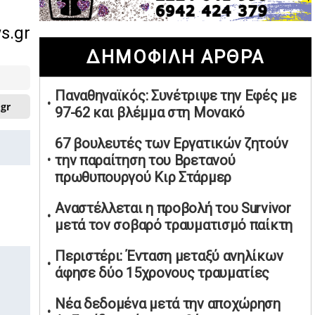
02/05/2026 | 20:28
s.gr
Περιστέρι: Ένταση μεταξύ ανηλίκων
ΔΗΜΟΦΙΛΗ ΑΡΘΡΑ
άφησε δύο 15χρονους τραυματίες
02/05/2026 | 18:56
Παναθηναϊκός: Συνέτριψε την Εφές με
Ηνωμένα Αραβικά Εμιράτα: Αίρουν
.gr
97-62 και βλέμμα στη Μονακό
τους περιορισμούς στον εναέριο χώρο
02/05/2026 | 17:16
67 βουλευτές των Εργατικών ζητούν
Η Αθηνά Λινού αφήνει ανοιχτό το
την παραίτηση του Βρετανού
ενδεχόμενο ένταξης στον νέο
πρωθυπουργού Κιρ Στάρμερ
πολιτικό φορέα Τσίπρα
Αναστέλλεται η προβολή του Survivor
02/05/2026 | 17:01
μετά τον σοβαρό τραυματισμό παίκτη
Αταμάν: Κανείς δεν έχει δικαίωμα να
μιλά για τον πρόεδρο και την
Περιστέρι: Ένταση μεταξύ ανηλίκων
οικογένειά του
άφησε δύο 15χρονους τραυματίες
02/05/2026 | 15:59
Νέα δεδομένα μετά την αποχώρηση
Μαρινάκης: Ο Ανδρουλάκης