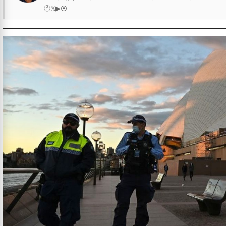
ⓕ
𝕏
▶
⦿