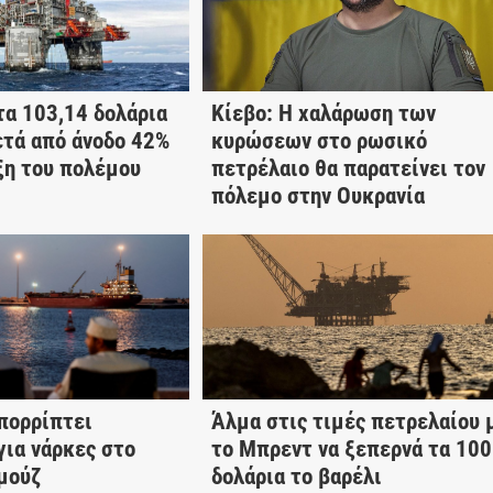
τα 103,14 δολάρια
Κίεβο: Η χαλάρωση των
τά από άνοδο 42%
κυρώσεων στο ρωσικό
ξη του πολέμου
πετρέλαιο θα παρατείνει τον
πόλεμο στην Ουκρανία
πορρίπτει
Άλμα στις τιμές πετρελαίου 
για νάρκες στο
το Μπρεντ να ξεπερνά τα 100
μούζ
δολάρια το βαρέλι