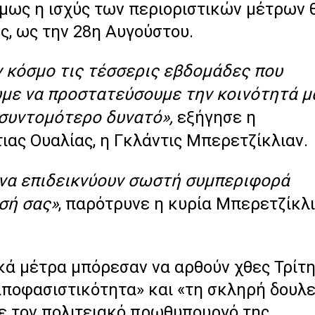
όμως η ισχύς των περιοριστικών μέτρων 
ς, ως την 28η Αυγούστου.
 κόσμο τις τέσσερις εβδομάδες που
ουμε να προστατεύσουμε την κοινότητά μ
 συντομότερο δυνατό»,
εξήγησε η
ας Ουαλίας, η Γκλάντις Μπερετζίκλιαν.
ς να επιδεικνύουν σωστή συμπεριφορά
σή σας»
, παρότρυνε η κυρία Μπερετζίκλ
κά μέτρα μπόρεσαν να αρθούν χθες Τρίτη
αποφασιστικότητα» και «τη σκληρή δουλε
ε τον πολιτειακό πρωθυπουργό της