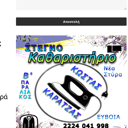
Ευρωβουλευτής Φαραντούρης: Το
ΠΑΣΟΚ διεκδικεί ρόλο εναλλακτικής
πρότασης εξουσίας
03/05/2026 | 08:18
Ακρίβεια: Με λίστα και περιορισμένες
ς
επιλογές οι αγορές των νοικοκυριών
03/05/2026 | 07:59
Υεμένη: Σομαλοί πειρατές στο
πετρελαιοφόρο Eureka
03/05/2026 | 06:40
Αντιδρά μετά από 17 ημέρες νοσηλείας
ηρά
ο Γιώργος Μυλωνάκης, τον
επισκέφτηκε ο πρωθυπουργός
02/05/2026 | 20:54
Μεντιλίμπαρ: Ξεχωριστό το κλίμα σε
κάθε παιχνίδι ΠΑΟΚ και Ολυμπιακού