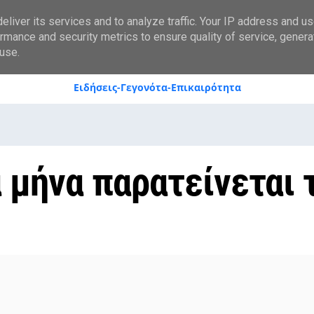
styranews.gr
liver its services and to analyze traffic. Your IP address and u
rmance and security metrics to ensure quality of service, gener
use.
Ειδήσεις-Γεγονότα-Επικαιρότητα
 μήνα παρατείνεται 