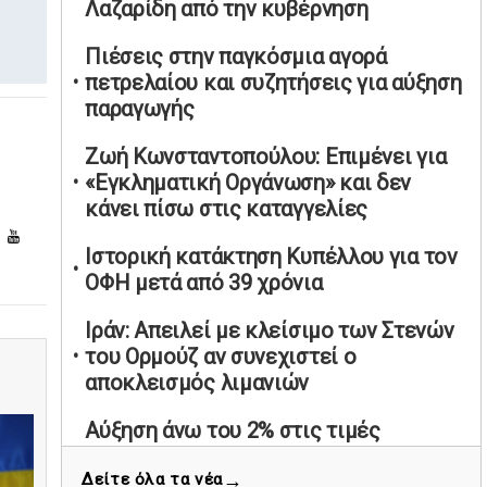
Λαζαρίδη από την κυβέρνηση
υπαναχώρησε στις συμφωνίες για τις
Ανεξάρτητες Αρχές
Πιέσεις στην παγκόσμια αγορά
02/05/2026 | 09:36
πετρελαίου και συζητήσεις για αύξηση
παραγωγής
Ψηφιακός έλεγχος στην αγορά: QR
code για πωλήσεις καπνικών και
Ζωή Κωνσταντοπούλου: Επιμένει για
αλκοόλ σε 88.000 σημεία
«Εγκληματική Οργάνωση» και δεν
02/05/2026 | 06:26
κάνει πίσω στις καταγγελίες
Καύσιμα αεροσκαφών: Διαβεβαιώσεις
ΕΕ για επάρκεια παρά τη γεωπολιτική
Ιστορική κατάκτηση Κυπέλλου για τον
ένταση
ΟΦΗ μετά από 39 χρόνια
01/05/2026 | 19:54
Ιράν: Απειλεί με κλείσιμο των Στενών
Βελόπουλος: Κριτική σε πολιτικούς
του Ορμούζ αν συνεχιστεί ο
αρχηγούς για δηλώσεις την
αποκλεισμός λιμανιών
Πρωτομαγιά
01/05/2026 | 19:33
Αύξηση άνω του 2% στις τιμές
πετρελαίου λόγω απουσίας
Υπερβολική ταχύτητα στο Αλιβέρι
→
Δείτε όλα τα νέα
συνομιλιών ΗΠΑ - Ιράν