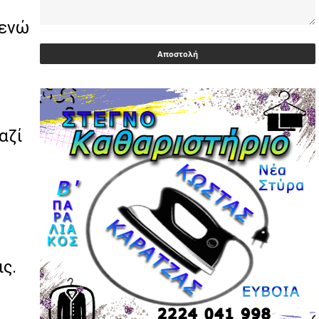
 ενώ
Ευρωβουλευτής Φαραντούρης: Το
ΠΑΣΟΚ διεκδικεί ρόλο εναλλακτικής
πρότασης εξουσίας
03/05/2026 | 08:18
Ακρίβεια: Με λίστα και περιορισμένες
επιλογές οι αγορές των νοικοκυριών
αζί
03/05/2026 | 07:59
Υεμένη: Σομαλοί πειρατές στο
πετρελαιοφόρο Eureka
03/05/2026 | 06:40
Αντιδρά μετά από 17 ημέρες νοσηλείας
ο Γιώργος Μυλωνάκης, τον
επισκέφτηκε ο πρωθυπουργός
ς.
02/05/2026 | 20:54
Μεντιλίμπαρ: Ξεχωριστό το κλίμα σε
κάθε παιχνίδι ΠΑΟΚ και Ολυμπιακού