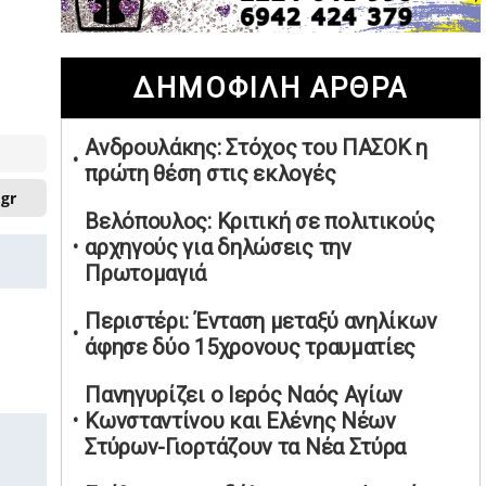
02/05/2026 | 20:28
Περιστέρι: Ένταση μεταξύ ανηλίκων
ΔΗΜΟΦΙΛΗ ΑΡΘΡΑ
άφησε δύο 15χρονους τραυματίες
02/05/2026 | 18:56
Ανδρουλάκης: Στόχος του ΠΑΣΟΚ η
Ηνωμένα Αραβικά Εμιράτα: Αίρουν
πρώτη θέση στις εκλογές
τους περιορισμούς στον εναέριο χώρο
.gr
02/05/2026 | 17:16
Βελόπουλος: Κριτική σε πολιτικούς
Η Αθηνά Λινού αφήνει ανοιχτό το
αρχηγούς για δηλώσεις την
ενδεχόμενο ένταξης στον νέο
Πρωτομαγιά
πολιτικό φορέα Τσίπρα
Περιστέρι: Ένταση μεταξύ ανηλίκων
02/05/2026 | 17:01
άφησε δύο 15χρονους τραυματίες
Αταμάν: Κανείς δεν έχει δικαίωμα να
μιλά για τον πρόεδρο και την
Πανηγυρίζει ο Ιερός Ναός Αγίων
οικογένειά του
Κωνσταντίνου και Ελένης Νέων
02/05/2026 | 15:59
Στύρων-Γιορτάζουν τα Νέα Στύρα
Μαρινάκης: Ο Ανδρουλάκης