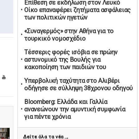
Επίθεση σε εκδήλωση στον Λευκό
υπαναχώρησε στις συμφωνίες για τις
Οίκο επαναφέρει ζητήματα ασφάλειας
Ανεξάρτητες Αρχές
των πολιτικών ηγετών
02/05/2026 | 09:36
«Συναγερμός» στην Αθήνα για το
Ψηφιακός έλεγχος στην αγορά: QR
τουρκικό νομοσχέδιο
code για πωλήσεις καπνικών και
αλκοόλ σε 88.000 σημεία
Τέσσερις φορές ισόβια σε πρώην
02/05/2026 | 06:26
αστυνομικό της Βουλής για
Καύσιμα αεροσκαφών: Διαβεβαιώσεις
κακοποίηση των παιδιών του
ΕΕ για επάρκεια παρά τη γεωπολιτική
ένταση
Υπερβολική ταχύτητα στο Αλιβέρι
οδήγησε σε σύλληψη 38χρονου οδηγού
01/05/2026 | 19:54
Βελόπουλος: Κριτική σε πολιτικούς
Bloomberg: Ελλάδα και Γαλλία
αρχηγούς για δηλώσεις την
ανανεώνουν την αμυντική συμφωνία
Πρωτομαγιά
για πέντε χρόνια
01/05/2026 | 19:33
Τραμπ: Συμφωνία με το Ιράν για
Υπερβολική ταχύτητα στο Αλιβέρι
→
Δείτε όλα τα νέα
απομάκρυνση εμπλουτισμένου