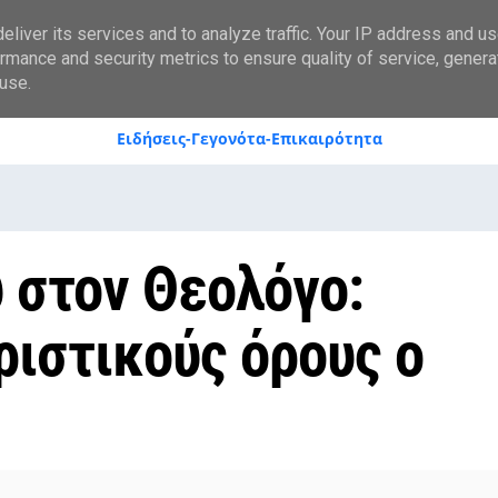
styranews.gr
liver its services and to analyze traffic. Your IP address and u
rmance and security metrics to ensure quality of service, gener
use.
Ειδήσεις-Γεγονότα-Επικαιρότητα
 στον Θεολόγο:
ριστικούς όρους ο