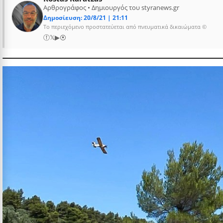
Αρθρογράφος • Δημιουργός του styranews.gr
Δημοσίευση: 20/8/21 | 21:11
Το περιεχόμενο προστατεύεται από πνευματικά δικαιώματα ©
ⓕ
𝕏
▶
⦿