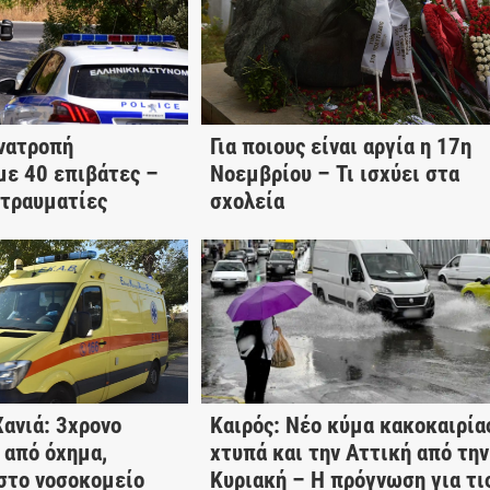
νατροπή
Για ποιους είναι αργία η 17η
με 40 επιβάτες –
Νοεμβρίου – Τι ισχύει στα
 τραυματίες
σχολεία
Χανιά: 3χρονο
Καιρός: Νέο κύμα κακοκαιρία
 από όχημα,
χτυπά και την Αττική από την
στο νοσοκομείο
Κυριακή – Η πρόγνωση για τι