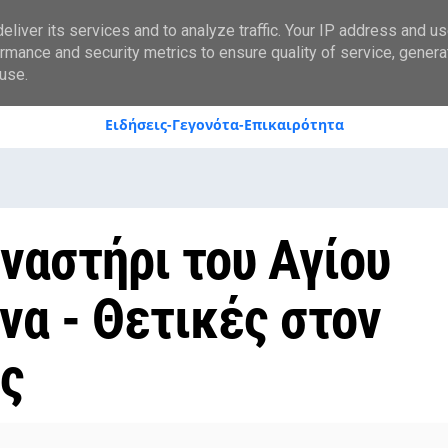
styranews.gr
liver its services and to analyze traffic. Your IP address and u
rmance and security metrics to ensure quality of service, gener
use.
Ειδήσεις-Γεγονότα-Επικαιρότητα
ναστήρι του Αγίου
να - Θετικές στον
ς