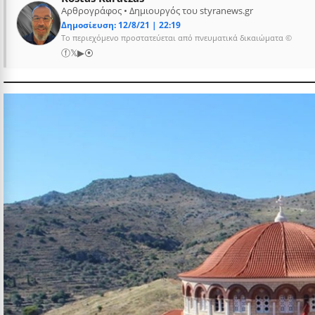
Αρθρογράφος • Δημιουργός του styranews.gr
Δημοσίευση: 12/8/21 | 22:19
Το περιεχόμενο προστατεύεται από πνευματικά δικαιώματα ©
ⓕ
𝕏
▶
⦿