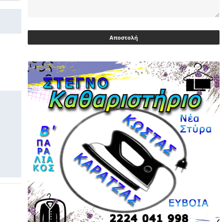
Ευρωβουλευτής Φαραντούρης: Το
ΠΑΣΟΚ διεκδικεί ρόλο εναλλακτικής
πρότασης εξουσίας
03/05/2026 | 08:18
Ακρίβεια: Με λίστα και περιορισμένες
επιλογές οι αγορές των νοικοκυριών
03/05/2026 | 07:59
Υεμένη: Σομαλοί πειρατές στο
πετρελαιοφόρο Eureka
03/05/2026 | 06:40
Αντιδρά μετά από 17 ημέρες νοσηλείας
ο Γιώργος Μυλωνάκης, τον
επισκέφτηκε ο πρωθυπουργός
02/05/2026 | 20:54
Μεντιλίμπαρ: Ξεχωριστό το κλίμα σε
κάθε παιχνίδι ΠΑΟΚ και Ολυμπιακού