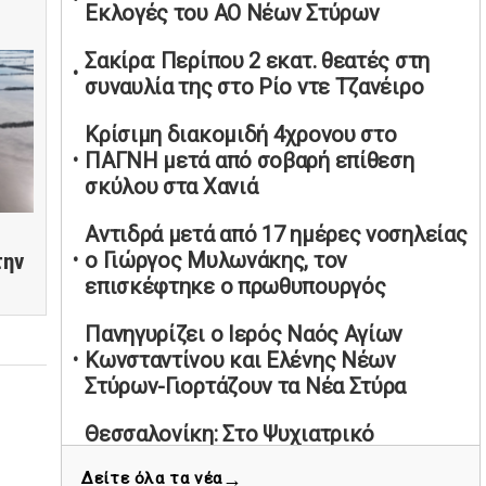
Εκλογές του ΑΟ Νέων Στύρων
υπαναχώρησε στις συμφωνίες για τις
Ανεξάρτητες Αρχές
Σακίρα: Περίπου 2 εκατ. θεατές στη
02/05/2026 | 09:36
συναυλία της στο Ρίο ντε Τζανέιρο
Ψηφιακός έλεγχος στην αγορά: QR
Κρίσιμη διακομιδή 4χρονου στο
code για πωλήσεις καπνικών και
ΠΑΓΝΗ μετά από σοβαρή επίθεση
αλκοόλ σε 88.000 σημεία
σκύλου στα Χανιά
02/05/2026 | 06:26
Καύσιμα αεροσκαφών: Διαβεβαιώσεις
Αντιδρά μετά από 17 ημέρες νοσηλείας
ΕΕ για επάρκεια παρά τη γεωπολιτική
ο Γιώργος Μυλωνάκης, τον
την
ένταση
επισκέφτηκε ο πρωθυπουργός
01/05/2026 | 19:54
Πανηγυρίζει ο Ιερός Ναός Αγίων
Βελόπουλος: Κριτική σε πολιτικούς
Κωνσταντίνου και Ελένης Νέων
αρχηγούς για δηλώσεις την
Στύρων-Γιορτάζουν τα Νέα Στύρα
Πρωτομαγιά
01/05/2026 | 19:33
Θεσσαλονίκη: Στο Ψυχιατρικό
Νοσοκομείο ο 20χρονος που πετούσε
Υπερβολική ταχύτητα στο Αλιβέρι
→
Δείτε όλα τα νέα
αντικείμενα από το μπαλκόνι