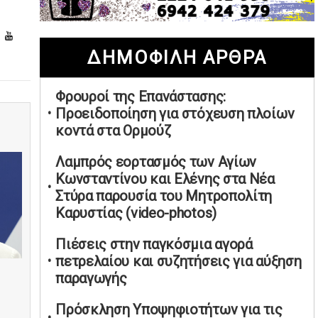
02/05/2026 | 20:28
Περιστέρι: Ένταση μεταξύ ανηλίκων
ΔΗΜΟΦΙΛΗ ΑΡΘΡΑ
άφησε δύο 15χρονους τραυματίες
02/05/2026 | 18:56
Φρουροί της Επανάστασης:
Ηνωμένα Αραβικά Εμιράτα: Αίρουν
Προειδοποίηση για στόχευση πλοίων
τους περιορισμούς στον εναέριο χώρο
κοντά στα Ορμούζ
02/05/2026 | 17:16
Η Αθηνά Λινού αφήνει ανοιχτό το
Λαμπρός εορτασμός των Αγίων
ενδεχόμενο ένταξης στον νέο
Κωνσταντίνου και Ελένης στα Νέα
πολιτικό φορέα Τσίπρα
Στύρα παρουσία του Μητροπολίτη
Καρυστίας (video-photos)
02/05/2026 | 17:01
Αταμάν: Κανείς δεν έχει δικαίωμα να
Πιέσεις στην παγκόσμια αγορά
μιλά για τον πρόεδρο και την
πετρελαίου και συζητήσεις για αύξηση
οικογένειά του
παραγωγής
02/05/2026 | 15:59
Πρόσκληση Υποψηφιοτήτων για τις
Μαρινάκης: Ο Ανδρουλάκης