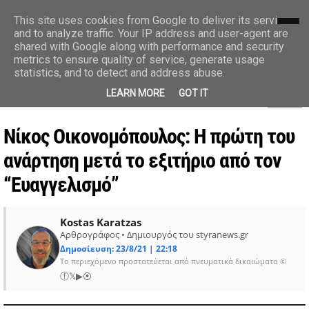
styranews.gr
This site uses cookies from Google to deliver its services
and to analyze traffic. Your IP address and user-agent are
shared with Google along with performance and security
Ειδήσεις-Γεγονότα-Επικαιρότητα
metrics to ensure quality of service, generate usage
statistics, and to detect and address abuse.
MENU
LEARN MORE
GOT IT
Νίκος Οικονομόπουλος: Η πρώτη του
ανάρτηση μετά το εξιτήριο από τον
“Ευαγγελισμό”
Kostas Karatzas
Αρθρογράφος • Δημιουργός του styranews.gr
Δημοσίευση: 23/8/21 | 22:18
Το περιεχόμενο προστατεύεται από πνευματικά δικαιώματα ©
ⓕ
𝕏
▶
⦿