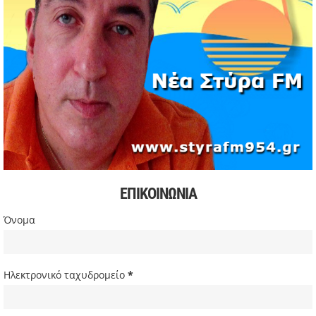
Formula 1: Κυριαρχία Αντονέλι στο Μαϊάμι και αύξηση
διαφοράς στη βαθμολογία
03/05/2026 | 19:35
Αυξήσεις στην αμόλυβδη βενζίνη σε υψηλά επίπεδα από
την αρχή της κρίσης
03/05/2026 | 10:30
Χιόνισε σε Πάρνηθα και Πεντέλη – Διακοπή κυκλοφορίας
στη Λ. Πάρνηθος
03/05/2026 | 09:49
Πιέσεις στην παγκόσμια αγορά πετρελαίου και
συζητήσεις για αύξηση παραγωγής
ΕΠΙΚΟΙΝΩΝΙΑ
03/05/2026 | 09:34
Σακίρα: Περίπου 2 εκατ. θεατές στη συναυλία της στο Ρίο
Όνομα
ντε Τζανέιρο
03/05/2026 | 08:47
Ευρωβουλευτής Φαραντούρης: Το ΠΑΣΟΚ διεκδικεί ρόλο
Ηλεκτρονικό ταχυδρομείο
*
εναλλακτικής πρότασης εξουσίας
03/05/2026 | 08:18