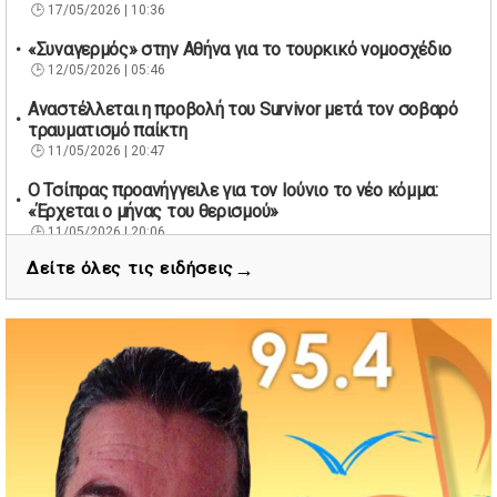
17/05/2026 | 10:36
«Συναγερμός» στην Αθήνα για το τουρκικό νομοσχέδιο
12/05/2026 | 05:46
Αναστέλλεται η προβολή του Survivor μετά τον σοβαρό
τραυματισμό παίκτη
11/05/2026 | 20:47
Ο Τσίπρας προανήγγειλε για τον Ιούνιο το νέο κόμμα:
«Έρχεται ο μήνας του θερισμού»
11/05/2026 | 20:06
→
Δείτε όλες τις ειδήσεις
67 βουλευτές των Εργατικών ζητούν την παραίτηση του
Βρετανού πρωθυπουργού Κιρ Στάρμερ
11/05/2026 | 19:53
Διάσωση 40 μεταναστών νότια της Γαύδου μετά από
εντοπισμό λέμβου
11/05/2026 | 19:37
Νέος πρόεδρος στον Αθλητικό Όμιλο Νέων Στύρων ο
Αντώνης Κουμάκης
11/05/2026 | 16:32