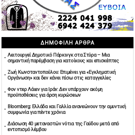
02/05/2026 | 15:59
Μαρινάκης: Ο Ανδρουλάκης υπαναχώρησε στις
συμφωνίες για τις Ανεξάρτητες Αρχές
02/05/2026 | 09:36
Ψηφιακός έλεγχος στην αγορά: QR code για πωλήσεις
ΔΗΜΟΦΙΛΗ ΑΡΘΡΑ
καπνικών και αλκοόλ σε 88.000 σημεία
02/05/2026 | 06:26
Λειτουργεί Δημοτικό Πάρκινγκ στα Στύρα – Μια
Καύσιμα αεροσκαφών: Διαβεβαιώσεις ΕΕ για επάρκεια
σημαντική παρέμβαση για κατοίκους και επισκέπτες
παρά τη γεωπολιτική ένταση
01/05/2026 | 19:54
Ζωή Κωνσταντοπούλου: Επιμένει για «Εγκληματική
Οργάνωση» και δεν κάνει πίσω στις καταγγελίες
Βελόπουλος: Κριτική σε πολιτικούς αρχηγούς για
δηλώσεις την Πρωτομαγιά
Φον ντερ Λάιεν για Ιράν: Δεν υπάρχουν ακόμη
01/05/2026 | 19:33
προϋποθέσεις για άρση κυρώσεων
Υπερβολική ταχύτητα στο Αλιβέρι οδήγησε σε σύλληψη
Bloomberg: Ελλάδα και Γαλλία ανανεώνουν την αμυντική
38χρονου οδηγού
συμφωνία για πέντε χρόνια
01/05/2026 | 19:12
Διάσωση 40 μεταναστών νότια της Γαύδου μετά από
Υποψηφιότητες για τις εκλογές νέας διοίκησης του ΑΟ
εντοπισμό λέμβου
Νέων Στύρων