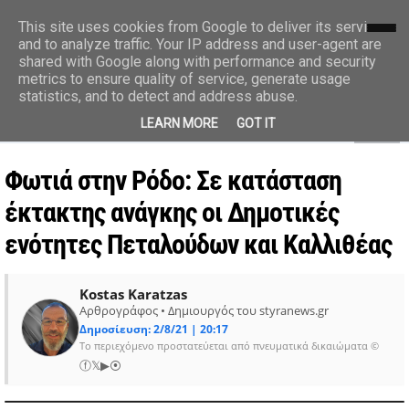
styranews.gr
This site uses cookies from Google to deliver its services
and to analyze traffic. Your IP address and user-agent are
shared with Google along with performance and security
Ειδήσεις-Γεγονότα-Επικαιρότητα
metrics to ensure quality of service, generate usage
statistics, and to detect and address abuse.
MENU
LEARN MORE
GOT IT
Φωτιά στην Ρόδο: Σε κατάσταση
έκτακτης ανάγκης οι Δημοτικές
ενότητες Πεταλούδων και Καλλιθέας
Kostas Karatzas
Αρθρογράφος • Δημιουργός του styranews.gr
Δημοσίευση: 2/8/21 | 20:17
Το περιεχόμενο προστατεύεται από πνευματικά δικαιώματα ©
ⓕ
𝕏
▶
⦿