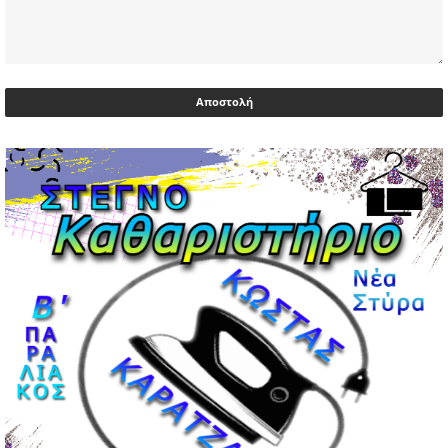
Υεμένη: Σομαλοί πειρατές στο πετρελαιοφόρο Eureka
03/05/2026 | 06:40
Αντιδρά μετά από 17 ημέρες νοσηλείας ο Γιώργος
Μυλωνάκης, τον επισκέφτηκε ο πρωθυπουργός
02/05/2026 | 20:54
Μεντιλίμπαρ: Ξεχωριστό το κλίμα σε κάθε παιχνίδι ΠΑΟΚ
και Ολυμπιακού
02/05/2026 | 20:28
Περιστέρι: Ένταση μεταξύ ανηλίκων άφησε δύο
15χρονους τραυματίες
02/05/2026 | 18:56
Ηνωμένα Αραβικά Εμιράτα: Αίρουν τους περιορισμούς
στον εναέριο χώρο
02/05/2026 | 17:16
Η Αθηνά Λινού αφήνει ανοιχτό το ενδεχόμενο ένταξης
στον νέο πολιτικό φορέα Τσίπρα
02/05/2026 | 17:01
Αταμάν: Κανείς δεν έχει δικαίωμα να μιλά για τον πρόεδρο
και την οικογένειά του