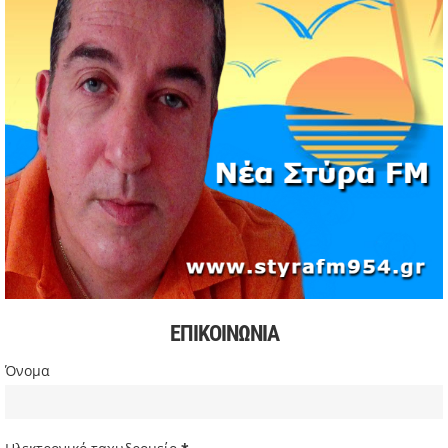
Νέος πρόεδρος στον Αθλητικό Όμιλο Νέων Στύρων ο
Αντώνης Κουμάκης
11/05/2026 | 16:32
Formula 1: Κυριαρχία Αντονέλι στο Μαϊάμι και αύξηση
διαφοράς στη βαθμολογία
03/05/2026 | 19:35
Αυξήσεις στην αμόλυβδη βενζίνη σε υψηλά επίπεδα από
την αρχή της κρίσης
03/05/2026 | 10:30
Χιόνισε σε Πάρνηθα και Πεντέλη – Διακοπή κυκλοφορίας
στη Λ. Πάρνηθος
03/05/2026 | 09:49
Πιέσεις στην παγκόσμια αγορά πετρελαίου και
συζητήσεις για αύξηση παραγωγής
ΕΠΙΚΟΙΝΩΝΙΑ
03/05/2026 | 09:34
Σακίρα: Περίπου 2 εκατ. θεατές στη συναυλία της στο Ρίο
Όνομα
ντε Τζανέιρο
03/05/2026 | 08:47
Ευρωβουλευτής Φαραντούρης: Το ΠΑΣΟΚ διεκδικεί ρόλο