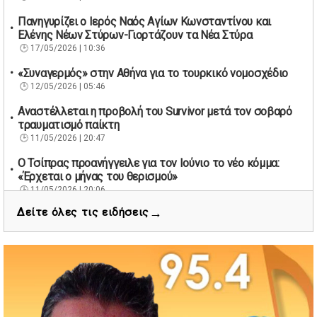
Πανηγυρίζει ο Ιερός Ναός Αγίων Κωνσταντίνου και
Ελένης Νέων Στύρων-Γιορτάζουν τα Νέα Στύρα
17/05/2026 | 10:36
«Συναγερμός» στην Αθήνα για το τουρκικό νομοσχέδιο
12/05/2026 | 05:46
Αναστέλλεται η προβολή του Survivor μετά τον σοβαρό
τραυματισμό παίκτη
11/05/2026 | 20:47
Ο Τσίπρας προανήγγειλε για τον Ιούνιο το νέο κόμμα:
«Έρχεται ο μήνας του θερισμού»
11/05/2026 | 20:06
→
Δείτε όλες τις ειδήσεις
67 βουλευτές των Εργατικών ζητούν την παραίτηση του
Βρετανού πρωθυπουργού Κιρ Στάρμερ
11/05/2026 | 19:53
Διάσωση 40 μεταναστών νότια της Γαύδου μετά από
εντοπισμό λέμβου
11/05/2026 | 19:37