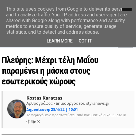
styranews.gr
This site uses cookies from Google to deliver its services
and to analyze traffic. Your IP address and user-agent are
shared with Google along with performance and security
Ειδήσεις-Γεγονότα-Επικαιρότητα
metrics to ensure quality of service, generate usage
statistics, and to detect and address abuse.
MENU
LEARN MORE
GOT IT
Πλεύρης: Μέχρι τέλη Μαΐου
παραμένει η μάσκα στους
εσωτερικούς χώρους
Kostas Karatzas
Αρθρογράφος • Δημιουργός του styranews.gr
Δημοσίευση: 28/4/22 | 10:01
Το περιεχόμενο προστατεύεται από πνευματικά δικαιώματα ©
ⓕ
𝕏
▶
⦿