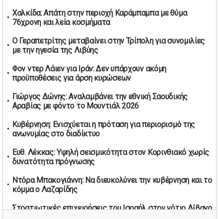
στον εναέριο χώρο
Χαλκίδα: Απάτη στην περιοχή Καράμπαμπα με θύμα
02/05/2026 | 17:16
76χρονη και λεία κοσμήματα
Η Αθηνά Λινού αφήνει ανοιχτό το ενδεχόμενο ένταξης
στον νέο πολιτικό φορέα Τσίπρα
Ο Γεραπετρίτης μεταβαίνει στην Τρίπολη για συνομιλίες
02/05/2026 | 17:01
με την ηγεσία της Λιβύης
Αταμάν: Κανείς δεν έχει δικαίωμα να μιλά για τον πρόεδρο
Φον ντερ Λάιεν για Ιράν: Δεν υπάρχουν ακόμη
και την οικογένειά του
προϋποθέσεις για άρση κυρώσεων
02/05/2026 | 15:59
Γιώργος Δώνης: Αναλαμβάνει την εθνική Σαουδικής
Μαρινάκης: Ο Ανδρουλάκης υπαναχώρησε στις
Αραβίας με φόντο το Μουντιάλ 2026
συμφωνίες για τις Ανεξάρτητες Αρχές
02/05/2026 | 09:36
Κυβέρνηση: Ενισχύεται η πρόταση για περιορισμό της
ανωνυμίας στο διαδίκτυο
Ψηφιακός έλεγχος στην αγορά: QR code για πωλήσεις
καπνικών και αλκοόλ σε 88.000 σημεία
Ευθ. Λέκκας: Υψηλή σεισμικότητα στον Κορινθιακό χωρίς
02/05/2026 | 06:26
δυνατότητα πρόγνωσης
Καύσιμα αεροσκαφών: Διαβεβαιώσεις ΕΕ για επάρκεια
Ντόρα Μπακογιάννη: Να διευκολύνει την κυβέρνηση και το
παρά τη γεωπολιτική ένταση
κόμμα ο Λαζαρίδης
01/05/2026 | 19:54
Στρατιωτικές επιχειρήσεις του Ισραήλ στον νότιο Λίβανο
Βελόπουλος: Κριτική σε πολιτικούς αρχηγούς για
με εντολή απομάκρυνσης κατοίκων
δηλώσεις την Πρωτομαγιά