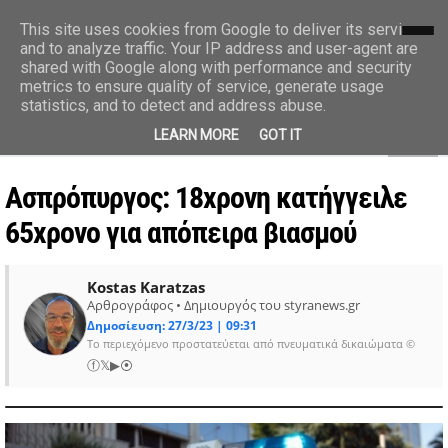
styranews.gr
This site uses cookies from Google to deliver its services
and to analyze traffic. Your IP address and user-agent are
shared with Google along with performance and security
Ειδήσεις-Γεγονότα-Επικαιρότητα
metrics to ensure quality of service, generate usage
statistics, and to detect and address abuse.
MENU
LEARN MORE
GOT IT
Ασπρόπυργος: 18χρονη κατήγγειλε
65χρονο για απόπειρα βιασμού
Kostas Karatzas
Αρθρογράφος • Δημιουργός του styranews.gr
Δημοσίευση: 27/3/23 | 09:31
Το περιεχόμενο προστατεύεται από πνευματικά δικαιώματα ©
ⓕ
𝕏
▶
⦿