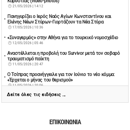
Καρυστίας (video-photos)
21/05/2026 | 14:12
Πανηγυρίζει ο Ιερός Ναός Αγίων Κωνσταντίνου και
Ελένης Νέων Στύρων-Γιορτάζουν τα Νέα Στύρα
17/05/2026 | 10:36
«Συναγερμός» στην Αθήνα για το τουρκικό νομοσχέδιο
12/05/2026 | 05:46
Αναστέλλεται η προβολή του Survivor μετά τον σοβαρό
τραυματισμό παίκτη
11/05/2026 | 20:47
Ο Τσίπρας προανήγγειλε για τον Ιούνιο το νέο κόμμα:
«Έρχεται ο μήνας του θερισμού»
11/05/2026 | 20:06
→
Δείτε όλες τις ειδήσεις
67 βουλευτές των Εργατικών ζητούν την παραίτηση του
Βρετανού πρωθυπουργού Κιρ Στάρμερ
11/05/2026 | 19:53
Διάσωση 40 μεταναστών νότια της Γαύδου μετά από
ΕΠΙΚΟΙΝΩΝΙΑ
εντοπισμό λέμβου
11/05/2026 | 19:37