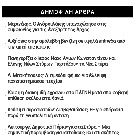
Ψηφιακός έλεγχος στην αγορά: QR code για πωλήσεις
ΔΗΜΟΦΙΛΗ ΑΡΘΡΑ
καπνικών και αλκοόλ σε 88.000 σημεία
02/05/2026 | 06:26
Μαρινάκης: Ο Ανδρουλάκης υπαναχώρησε στις
Καύσιμα αεροσκαφών: Διαβεβαιώσεις ΕΕ για επάρκεια
συμφωνίες για τις Ανεξάρτητες Αρχές
παρά τη γεωπολιτική ένταση
01/05/2026 | 19:54
Αυξήσεις στην αμόλυβδη βενζίνη σε υψηλά επίπεδα από
την αρχή της κρίσης
Βελόπουλος: Κριτική σε πολιτικούς αρχηγούς για
δηλώσεις την Πρωτομαγιά
Πανηγυρίζει ο Ιερός Ναός Αγίων Κωνσταντίνου και
01/05/2026 | 19:33
Ελένης Νέων Στύρων-Γιορτάζουν τα Νέα Στύρα
Υπερβολική ταχύτητα στο Αλιβέρι οδήγησε σε σύλληψη
Δ. Μαρκόπουλος: Διαψεύδει φήμες για έλλειψη
38χρονου οδηγού
πανεπιστημιακού πτυχίου
01/05/2026 | 19:12
Κρίσιμη διακομιδή 4χρονου στο ΠΑΓΝΗ μετά από σοβαρή
Υποψηφιότητες για τις εκλογές νέας διοίκησης του ΑΟ
επίθεση σκύλου στα Χανιά
Νέων Στύρων
01/05/2026 | 15:57
Καύσιμα αεροσκαφών: Διαβεβαιώσεις ΕΕ για επάρκεια
παρά τη γεωπολιτική ένταση
Τουρκία: Ένταση στις συγκεντρώσεις για την Πρωτομαγιά
– Πάνω από 350 συλλήψεις
Λειτουργεί Δημοτικό Πάρκινγκ στα Στύρα – Μια
01/05/2026 | 13:20
σημαντική παρέμβαση για κατοίκους και επισκέπτες