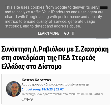
styranews.gr
This site uses cookies from Google to deliver its services
and to analyze traffic. Your IP address and user-agent are
shared with Google along with performance and security
Ειδήσεις-Γεγονότα-Επικαιρότητα
metrics to ensure quality of service, generate usage
statistics, and to detect and address abuse.
MENU
LEARN MORE
GOT IT
Συνάντηση Λ.Ραβιόλου με Σ.Ζαχαράκη
στη συνεδρίαση της ΠΕΔ Στερεάς
Ελλάδας στο Δίστομο
Kostas Karatzas
Αρθρογράφος • Δημιουργός του styranews.gr
Δημοσίευση: 18/3/23 | 22:07
Το περιεχόμενο προστατεύεται από πνευματικά δικαιώματα ©
ⓕ
𝕏
▶
⦿