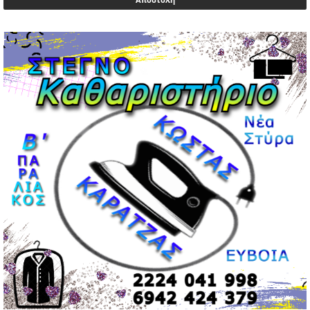
Μεντιλίμπαρ: Ξεχωριστό το κλίμα σε κάθε παιχνίδι ΠΑΟΚ
και Ολυμπιακού
02/05/2026 | 20:28
Περιστέρι: Ένταση μεταξύ ανηλίκων άφησε δύο
15χρονους τραυματίες
02/05/2026 | 18:56
Ηνωμένα Αραβικά Εμιράτα: Αίρουν τους περιορισμούς
στον εναέριο χώρο
02/05/2026 | 17:16
Η Αθηνά Λινού αφήνει ανοιχτό το ενδεχόμενο ένταξης
στον νέο πολιτικό φορέα Τσίπρα
02/05/2026 | 17:01
Αταμάν: Κανείς δεν έχει δικαίωμα να μιλά για τον πρόεδρο
και την οικογένειά του
02/05/2026 | 15:59
Μαρινάκης: Ο Ανδρουλάκης υπαναχώρησε στις
συμφωνίες για τις Ανεξάρτητες Αρχές
02/05/2026 | 09:36