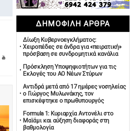
02/05/2026 | 20:28
Περιστέρι: Ένταση μεταξύ ανηλίκων
ΔΗΜΟΦΙΛΗ ΑΡΘΡΑ
άφησε δύο 15χρονους τραυματίες
02/05/2026 | 18:56
Δίωξη Κυβερνοεγκλήματος:
Ηνωμένα Αραβικά Εμιράτα: Αίρουν
Χειροπέδες σε άνδρα για «πειρατική»
τους περιορισμούς στον εναέριο χώρο
πρόσβαση σε συνδρομητικά κανάλια
02/05/2026 | 17:16
Η Αθηνά Λινού αφήνει ανοιχτό το
Πρόσκληση Υποψηφιοτήτων για τις
ενδεχόμενο ένταξης στον νέο
Εκλογές του ΑΟ Νέων Στύρων
πολιτικό φορέα Τσίπρα
Αντιδρά μετά από 17 ημέρες νοσηλείας
02/05/2026 | 17:01
ο Γιώργος Μυλωνάκης, τον
Αταμάν: Κανείς δεν έχει δικαίωμα να
επισκέφτηκε ο πρωθυπουργός
μιλά για τον πρόεδρο και την
οικογένειά του
Formula 1: Κυριαρχία Αντονέλι στο
02/05/2026 | 15:59
Μαϊάμι και αύξηση διαφοράς στη
βαθμολογία
Μαρινάκης: Ο Ανδρουλάκης