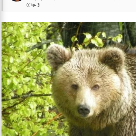
ⓕ
𝕏
▶
⦿