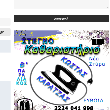
Ευρωβουλευτής Φαραντούρης: Το
ΠΑΣΟΚ διεκδικεί ρόλο εναλλακτικής
πρότασης εξουσίας
03/05/2026 | 08:18
.gr
Ακρίβεια: Με λίστα και περιορισμένες
επιλογές οι αγορές των νοικοκυριών
03/05/2026 | 07:59
Υεμένη: Σομαλοί πειρατές στο
πετρελαιοφόρο Eureka
03/05/2026 | 06:40
Αντιδρά μετά από 17 ημέρες νοσηλείας
ο Γιώργος Μυλωνάκης, τον
επισκέφτηκε ο πρωθυπουργός
02/05/2026 | 20:54
Μεντιλίμπαρ: Ξεχωριστό το κλίμα σε
κάθε παιχνίδι ΠΑΟΚ και Ολυμπιακού