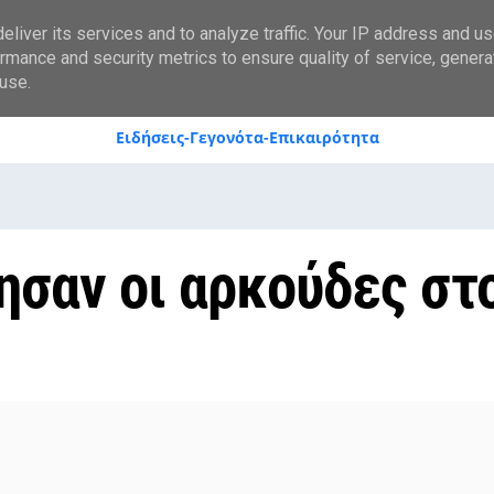
styranews.gr
liver its services and to analyze traffic. Your IP address and u
rmance and security metrics to ensure quality of service, gener
use.
Ειδήσεις-Γεγονότα-Επικαιρότητα
ησαν οι αρκούδες στ