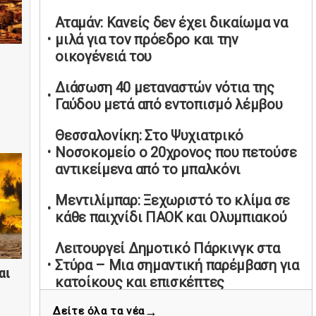
υπαναχώρησε στις συμφωνίες για τις
Αταμάν: Κανείς δεν έχει δικαίωμα να
Ανεξάρτητες Αρχές
μιλά για τον πρόεδρο και την
02/05/2026 | 09:36
οικογένειά του
Ψηφιακός έλεγχος στην αγορά: QR
Διάσωση 40 μεταναστών νότια της
code για πωλήσεις καπνικών και
Γαύδου μετά από εντοπισμό λέμβου
αλκοόλ σε 88.000 σημεία
02/05/2026 | 06:26
Θεσσαλονίκη: Στο Ψυχιατρικό
Καύσιμα αεροσκαφών: Διαβεβαιώσεις
Νοσοκομείο ο 20χρονος που πετούσε
ΕΕ για επάρκεια παρά τη γεωπολιτική
αντικείμενα από το μπαλκόνι
ένταση
Μεντιλίμπαρ: Ξεχωριστό το κλίμα σε
01/05/2026 | 19:54
κάθε παιχνίδι ΠΑΟΚ και Ολυμπιακού
Βελόπουλος: Κριτική σε πολιτικούς
αρχηγούς για δηλώσεις την
Λειτουργεί Δημοτικό Πάρκινγκ στα
Πρωτομαγιά
Στύρα – Μια σημαντική παρέμβαση για
αι
01/05/2026 | 19:33
κατοίκους και επισκέπτες
Υπερβολική ταχύτητα στο Αλιβέρι
→
Δείτε όλα τα νέα
Παγκράτι: Κάταγμα στο πόδι για