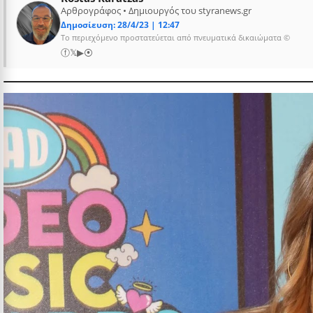
Αρθρογράφος • Δημιουργός του styranews.gr
Δημοσίευση: 28/4/23 | 12:47
Το περιεχόμενο προστατεύεται από πνευματικά δικαιώματα ©
ⓕ
𝕏
▶
⦿