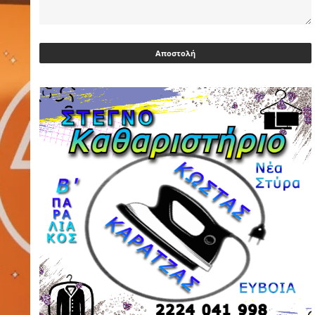
Ευρωβουλευτής Φαραντούρης: Το
ΠΑΣΟΚ διεκδικεί ρόλο εναλλακτικής
πρότασης εξουσίας
03/05/2026 | 08:18
Ακρίβεια: Με λίστα και περιορισμένες
επιλογές οι αγορές των νοικοκυριών
03/05/2026 | 07:59
Υεμένη: Σομαλοί πειρατές στο
πετρελαιοφόρο Eureka
03/05/2026 | 06:40
Αντιδρά μετά από 17 ημέρες νοσηλείας
ο Γιώργος Μυλωνάκης, τον
επισκέφτηκε ο πρωθυπουργός
02/05/2026 | 20:54
Μεντιλίμπαρ: Ξεχωριστό το κλίμα σε
κάθε παιχνίδι ΠΑΟΚ και Ολυμπιακού