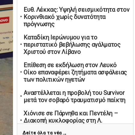
υπαναχώρησε στις συμφωνίες για τις
Ευθ. Λέκκας: Υψηλή σεισμικότητα στον
Ανεξάρτητες Αρχές
Κορινθιακό χωρίς δυνατότητα
02/05/2026 | 09:36
πρόγνωσης
Ψηφιακός έλεγχος στην αγορά: QR
Καταδίκη Ιερώνυμου για το
code για πωλήσεις καπνικών και
περιστατικό βεβήλωσης αγάλματος
αλκοόλ σε 88.000 σημεία
Χριστού στον Λίβανο
02/05/2026 | 06:26
Καύσιμα αεροσκαφών: Διαβεβαιώσεις
Επίθεση σε εκδήλωση στον Λευκό
ΕΕ για επάρκεια παρά τη γεωπολιτική
Οίκο επαναφέρει ζητήματα ασφάλειας
ένταση
των πολιτικών ηγετών
01/05/2026 | 19:54
Αναστέλλεται η προβολή του Survivor
Βελόπουλος: Κριτική σε πολιτικούς
μετά τον σοβαρό τραυματισμό παίκτη
αρχηγούς για δηλώσεις την
Πρωτομαγιά
Χιόνισε σε Πάρνηθα και Πεντέλη –
01/05/2026 | 19:33
Διακοπή κυκλοφορίας στη Λ.
Πάρνηθος
Υπερβολική ταχύτητα στο Αλιβέρι
→
Δείτε όλα τα νέα