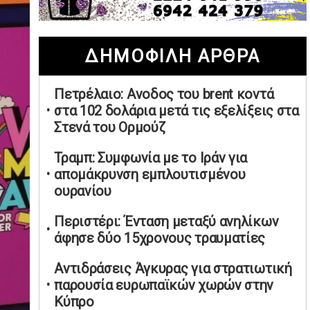
02/05/2026 | 20:28
Περιστέρι: Ένταση μεταξύ ανηλίκων
ΔΗΜΟΦΙΛΗ ΑΡΘΡΑ
άφησε δύο 15χρονους τραυματίες
02/05/2026 | 18:56
Πετρέλαιο: Ανοδος του brent κοντά
Ηνωμένα Αραβικά Εμιράτα: Αίρουν
στα 102 δολάρια μετά τις εξελίξεις στα
τους περιορισμούς στον εναέριο χώρο
Στενά του Ορμούζ
02/05/2026 | 17:16
Η Αθηνά Λινού αφήνει ανοιχτό το
Τραμπ: Συμφωνία με το Ιράν για
ενδεχόμενο ένταξης στον νέο
απομάκρυνση εμπλουτισμένου
πολιτικό φορέα Τσίπρα
ουρανίου
02/05/2026 | 17:01
Περιστέρι: Ένταση μεταξύ ανηλίκων
Αταμάν: Κανείς δεν έχει δικαίωμα να
άφησε δύο 15χρονους τραυματίες
μιλά για τον πρόεδρο και την
οικογένειά του
Αντιδράσεις Άγκυρας για στρατιωτική
02/05/2026 | 15:59
παρουσία ευρωπαϊκών χωρών στην
Κύπρο
Μαρινάκης: Ο Ανδρουλάκης