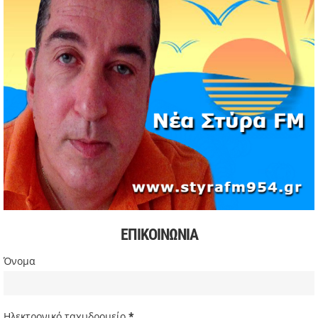
Αντώνης Κουμάκης
11/05/2026 | 16:32
Formula 1: Κυριαρχία Αντονέλι στο Μαϊάμι και αύξηση
διαφοράς στη βαθμολογία
03/05/2026 | 19:35
Αυξήσεις στην αμόλυβδη βενζίνη σε υψηλά επίπεδα από
την αρχή της κρίσης
03/05/2026 | 10:30
Χιόνισε σε Πάρνηθα και Πεντέλη – Διακοπή κυκλοφορίας
στη Λ. Πάρνηθος
03/05/2026 | 09:49
Πιέσεις στην παγκόσμια αγορά πετρελαίου και
συζητήσεις για αύξηση παραγωγής
ΕΠΙΚΟΙΝΩΝΙΑ
03/05/2026 | 09:34
Σακίρα: Περίπου 2 εκατ. θεατές στη συναυλία της στο Ρίο
Όνομα
ντε Τζανέιρο
03/05/2026 | 08:47
Ευρωβουλευτής Φαραντούρης: Το ΠΑΣΟΚ διεκδικεί ρόλο
Ηλεκτρονικό ταχυδρομείο
*