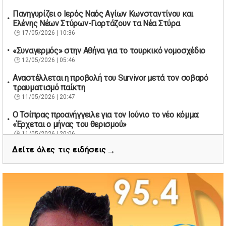
Πανηγυρίζει ο Ιερός Ναός Αγίων Κωνσταντίνου και
Ελένης Νέων Στύρων-Γιορτάζουν τα Νέα Στύρα
17/05/2026 | 10:36
«Συναγερμός» στην Αθήνα για το τουρκικό νομοσχέδιο
12/05/2026 | 05:46
Αναστέλλεται η προβολή του Survivor μετά τον σοβαρό
τραυματισμό παίκτη
11/05/2026 | 20:47
Ο Τσίπρας προανήγγειλε για τον Ιούνιο το νέο κόμμα:
«Έρχεται ο μήνας του θερισμού»
11/05/2026 | 20:06
→
Δείτε όλες τις ειδήσεις
67 βουλευτές των Εργατικών ζητούν την παραίτηση του
Βρετανού πρωθυπουργού Κιρ Στάρμερ
11/05/2026 | 19:53
Διάσωση 40 μεταναστών νότια της Γαύδου μετά από
εντοπισμό λέμβου
11/05/2026 | 19:37
Νέος πρόεδρος στον Αθλητικό Όμιλο Νέων Στύρων ο