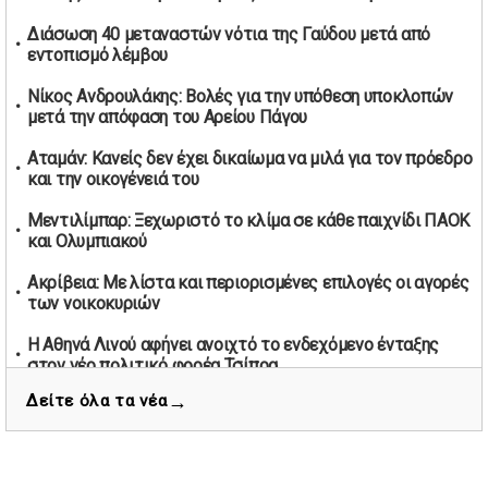
Υπερβολική ταχύτητα στο Αλιβέρι οδήγησε σε σύλληψη
Διάσωση 40 μεταναστών νότια της Γαύδου μετά από
38χρονου οδηγού
εντοπισμό λέμβου
01/05/2026 | 19:12
Νίκος Ανδρουλάκης: Βολές για την υπόθεση υποκλοπών
Υποψηφιότητες για τις εκλογές νέας διοίκησης του ΑΟ
μετά την απόφαση του Αρείου Πάγου
Νέων Στύρων
01/05/2026 | 15:57
Αταμάν: Κανείς δεν έχει δικαίωμα να μιλά για τον πρόεδρο
και την οικογένειά του
Τουρκία: Ένταση στις συγκεντρώσεις για την Πρωτομαγιά
– Πάνω από 350 συλλήψεις
Μεντιλίμπαρ: Ξεχωριστό το κλίμα σε κάθε παιχνίδι ΠΑΟΚ
01/05/2026 | 13:20
και Ολυμπιακού
Μήνυμα σεβασμού από τη Μπιλμπάο προς ΠΑΟΚ και τιμή
Ακρίβεια: Με λίστα και περιορισμένες επιλογές οι αγορές
στη μνήμη των επτά φιλάθλων
των νοικοκυριών
01/05/2026 | 13:03
Θεσσαλονίκη: Στο Ψυχιατρικό Νοσοκομείο ο 20χρονος
Η Αθηνά Λινού αφήνει ανοιχτό το ενδεχόμενο ένταξης
που πετούσε αντικείμενα από το μπαλκόνι
στον νέο πολιτικό φορέα Τσίπρα
29/04/2026 | 20:27
→
Δείτε όλα τα νέα
Το ελληνικό Δημόσιο στηρίζει κατηγορία σε τέσσερις
Ισχυρή άνοδος στις τιμές πετρελαίου λόγω απειλών
κατηγορούμενους στη δίκη των Τεμπών
Τραμπ και κρίσης στον Περσικό Κόλπο
29/04/2026 | 20:11
Υεμένη: Σομαλοί πειρατές στο πετρελαιοφόρο Eureka