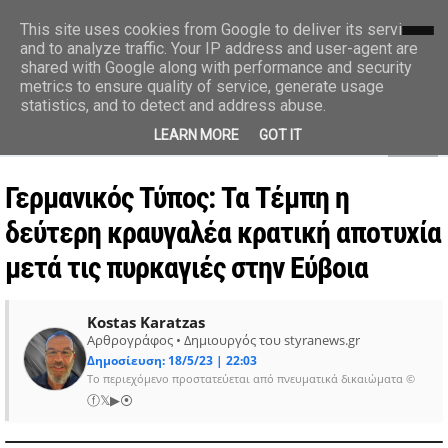
styranews.gr
This site uses cookies from Google to deliver its services
and to analyze traffic. Your IP address and user-agent are
shared with Google along with performance and security
Ειδήσεις-Γεγονότα-Επικαιρότητα
metrics to ensure quality of service, generate usage
statistics, and to detect and address abuse.
MENU
LEARN MORE
GOT IT
Γερμανικός Τύπος: Τα Τέμπη η
δεύτερη κραυγαλέα κρατική αποτυχία
μετά τις πυρκαγιές στην Εύβοια
Kostas Karatzas
Αρθρογράφος • Δημιουργός του styranews.gr
Δημοσίευση: 18/5/23 | 22:03
Το περιεχόμενο προστατεύεται από πνευματικά δικαιώματα ©
ⓕ
𝕏
▶
⦿