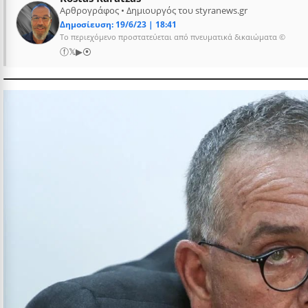
Αρθρογράφος • Δημιουργός του styranews.gr
Δημοσίευση: 19/6/23 | 18:41
Το περιεχόμενο προστατεύεται από πνευματικά δικαιώματα ©
ⓕ
𝕏
▶
⦿