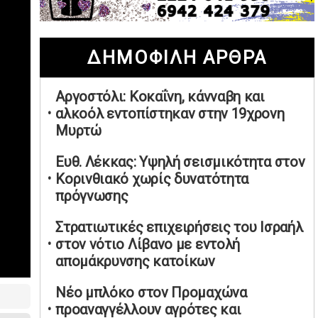
02/05/2026 | 20:28
Περιστέρι: Ένταση μεταξύ ανηλίκων
ΔΗΜΟΦΙΛΗ ΑΡΘΡΑ
άφησε δύο 15χρονους τραυματίες
02/05/2026 | 18:56
Αργοστόλι: Κοκαΐνη, κάνναβη και
Ηνωμένα Αραβικά Εμιράτα: Αίρουν
αλκοόλ εντοπίστηκαν στην 19χρονη
τους περιορισμούς στον εναέριο χώρο
Μυρτώ
02/05/2026 | 17:16
Η Αθηνά Λινού αφήνει ανοιχτό το
Ευθ. Λέκκας: Υψηλή σεισμικότητα στον
ενδεχόμενο ένταξης στον νέο
Κορινθιακό χωρίς δυνατότητα
πολιτικό φορέα Τσίπρα
πρόγνωσης
02/05/2026 | 17:01
Στρατιωτικές επιχειρήσεις του Ισραήλ
Αταμάν: Κανείς δεν έχει δικαίωμα να
στον νότιο Λίβανο με εντολή
μιλά για τον πρόεδρο και την
απομάκρυνσης κατοίκων
οικογένειά του
02/05/2026 | 15:59
Νέο μπλόκο στον Προμαχώνα
προαναγγέλλουν αγρότες και
Μαρινάκης: Ο Ανδρουλάκης