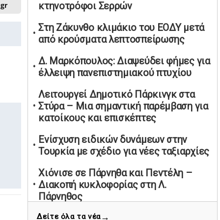
κτηνοτρόφοι Σερρών
.gr
υπαναχώρησε στις συμφωνίες για τις
Ανεξάρτητες Αρχές
Στη Ζάκυνθο κλιμάκιο του ΕΟΔΥ μετά
02/05/2026 | 09:36
από κρούσματα λεπτοσπείρωσης
Ψηφιακός έλεγχος στην αγορά: QR
Δ. Μαρκόπουλος: Διαψεύδει φήμες για
code για πωλήσεις καπνικών και
έλλειψη πανεπιστημιακού πτυχίου
αλκοόλ σε 88.000 σημεία
02/05/2026 | 06:26
Λειτουργεί Δημοτικό Πάρκινγκ στα
Καύσιμα αεροσκαφών: Διαβεβαιώσεις
Στύρα – Μια σημαντική παρέμβαση για
ΕΕ για επάρκεια παρά τη γεωπολιτική
κατοίκους και επισκέπτες
ένταση
Ενίσχυση ειδικών δυνάμεων στην
01/05/2026 | 19:54
Τουρκία με σχέδιο για νέες ταξιαρχίες
Βελόπουλος: Κριτική σε πολιτικούς
αρχηγούς για δηλώσεις την
Χιόνισε σε Πάρνηθα και Πεντέλη –
Πρωτομαγιά
Διακοπή κυκλοφορίας στη Λ.
01/05/2026 | 19:33
Πάρνηθος
Υπερβολική ταχύτητα στο Αλιβέρι
→
Δείτε όλα τα νέα
Πρόσκληση Υποψηφιοτήτων για τις