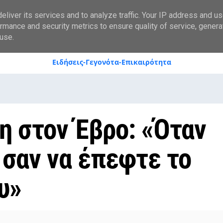
styranews.gr
liver its services and to analyze traffic. Your IP address and u
rmance and security metrics to ensure quality of service, gener
use.
Ειδήσεις-Γεγονότα-Επικαιρότητα
η στον Έβρο: «Όταν
 σαν να έπεφτε το
υ»