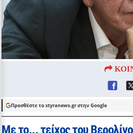
ΚΟΙ
Προσθέστε το styranews.gr στην Google
Με το... τείχος του Βερολίν