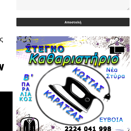
Ευρωβουλευτής Φαραντούρης: Το
ΠΑΣΟΚ διεκδικεί ρόλο εναλλακτικής
πρότασης εξουσίας
03/05/2026 | 08:18
ς
Ακρίβεια: Με λίστα και περιορισμένες
επιλογές οι αγορές των νοικοκυριών
03/05/2026 | 07:59
ν
Υεμένη: Σομαλοί πειρατές στο
πετρελαιοφόρο Eureka
03/05/2026 | 06:40
Αντιδρά μετά από 17 ημέρες νοσηλείας
ο Γιώργος Μυλωνάκης, τον
επισκέφτηκε ο πρωθυπουργός
02/05/2026 | 20:54
Μεντιλίμπαρ: Ξεχωριστό το κλίμα σε
κάθε παιχνίδι ΠΑΟΚ και Ολυμπιακού