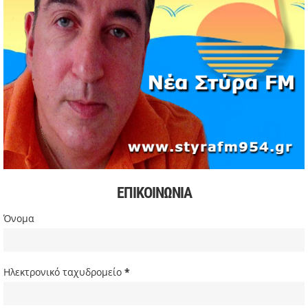
Formula 1: Κυριαρχία Αντονέλι στο Μαϊάμι και αύξηση
διαφοράς στη βαθμολογία
03/05/2026 | 19:35
Αυξήσεις στην αμόλυβδη βενζίνη σε υψηλά επίπεδα από
την αρχή της κρίσης
03/05/2026 | 10:30
Χιόνισε σε Πάρνηθα και Πεντέλη – Διακοπή κυκλοφορίας
στη Λ. Πάρνηθος
03/05/2026 | 09:49
Πιέσεις στην παγκόσμια αγορά πετρελαίου και
συζητήσεις για αύξηση παραγωγής
ΕΠΙΚΟΙΝΩΝΙΑ
03/05/2026 | 09:34
Σακίρα: Περίπου 2 εκατ. θεατές στη συναυλία της στο Ρίο
Όνομα
ντε Τζανέιρο
03/05/2026 | 08:47
Ευρωβουλευτής Φαραντούρης: Το ΠΑΣΟΚ διεκδικεί ρόλο
Ηλεκτρονικό ταχυδρομείο
*
εναλλακτικής πρότασης εξουσίας
03/05/2026 | 08:18