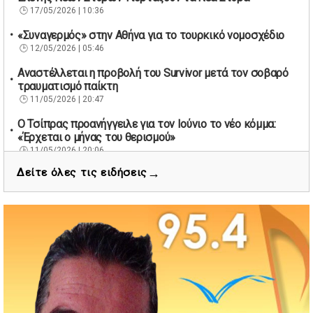
17/05/2026 | 10:36
«Συναγερμός» στην Αθήνα για το τουρκικό νομοσχέδιο
12/05/2026 | 05:46
Αναστέλλεται η προβολή του Survivor μετά τον σοβαρό
τραυματισμό παίκτη
11/05/2026 | 20:47
Ο Τσίπρας προανήγγειλε για τον Ιούνιο το νέο κόμμα:
«Έρχεται ο μήνας του θερισμού»
11/05/2026 | 20:06
→
Δείτε όλες τις ειδήσεις
67 βουλευτές των Εργατικών ζητούν την παραίτηση του
Βρετανού πρωθυπουργού Κιρ Στάρμερ
11/05/2026 | 19:53
Διάσωση 40 μεταναστών νότια της Γαύδου μετά από
εντοπισμό λέμβου
11/05/2026 | 19:37
Νέος πρόεδρος στον Αθλητικό Όμιλο Νέων Στύρων ο
Αντώνης Κουμάκης
11/05/2026 | 16:32