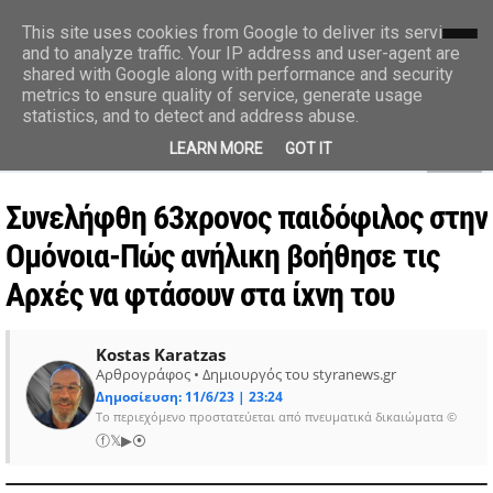
styranews.gr
This site uses cookies from Google to deliver its services
and to analyze traffic. Your IP address and user-agent are
shared with Google along with performance and security
Ειδήσεις-Γεγονότα-Επικαιρότητα
metrics to ensure quality of service, generate usage
statistics, and to detect and address abuse.
MENU
LEARN MORE
GOT IT
Συνελήφθη 63χρονος παιδόφιλος στην
Ομόνοια-Πώς ανήλικη βοήθησε τις
Αρχές να φτάσουν στα ίχνη του
Kostas Karatzas
Αρθρογράφος • Δημιουργός του styranews.gr
Δημοσίευση: 11/6/23 | 23:24
Το περιεχόμενο προστατεύεται από πνευματικά δικαιώματα ©
ⓕ
𝕏
▶
⦿