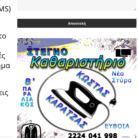
MS)
Ευρωβουλευτής Φαραντούρης: Το
ΠΑΣΟΚ διεκδικεί ρόλο εναλλακτικής
πρότασης εξουσίας
το
03/05/2026 | 08:18
Ακρίβεια: Με λίστα και περιορισμένες
επιλογές οι αγορές των νοικοκυριών
ές
03/05/2026 | 07:59
ημα
Υεμένη: Σομαλοί πειρατές στο
πετρελαιοφόρο Eureka
03/05/2026 | 06:40
εις
Αντιδρά μετά από 17 ημέρες νοσηλείας
ο Γιώργος Μυλωνάκης, τον
επισκέφτηκε ο πρωθυπουργός
02/05/2026 | 20:54
Μεντιλίμπαρ: Ξεχωριστό το κλίμα σε
κάθε παιχνίδι ΠΑΟΚ και Ολυμπιακού