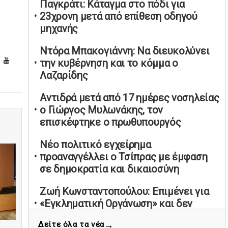
Παγκράτι: Κάταγμα στο πόδι για
υπαναχώρησε στις συμφωνίες για τις
23χρονη μετά από επίθεση οδηγού
Ανεξάρτητες Αρχές
μηχανής
02/05/2026 | 09:36
Ντόρα Μπακογιάννη: Να διευκολύνει
Ψηφιακός έλεγχος στην αγορά: QR
την κυβέρνηση και το κόμμα ο
code για πωλήσεις καπνικών και
Λαζαρίδης
αλκοόλ σε 88.000 σημεία
02/05/2026 | 06:26
Αντιδρά μετά από 17 ημέρες νοσηλείας
Καύσιμα αεροσκαφών: Διαβεβαιώσεις
ο Γιώργος Μυλωνάκης, τον
ΕΕ για επάρκεια παρά τη γεωπολιτική
επισκέφτηκε ο πρωθυπουργός
ένταση
Νέο πολιτικό εγχείρημα
01/05/2026 | 19:54
προαναγγέλλει ο Τσίπρας με έμφαση
Βελόπουλος: Κριτική σε πολιτικούς
σε δημοκρατία και δικαιοσύνη
αρχηγούς για δηλώσεις την
Πρωτομαγιά
Ζωή Κωνσταντοπούλου: Επιμένει για
01/05/2026 | 19:33
«Εγκληματική Οργάνωση» και δεν
κάνει πίσω στις καταγγελίες
Υπερβολική ταχύτητα στο Αλιβέρι
→
Δείτε όλα τα νέα