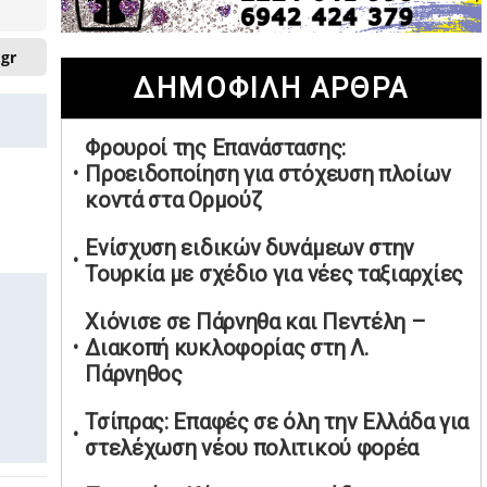
02/05/2026 | 20:28
.gr
Περιστέρι: Ένταση μεταξύ ανηλίκων
ΔΗΜΟΦΙΛΗ ΑΡΘΡΑ
άφησε δύο 15χρονους τραυματίες
02/05/2026 | 18:56
Φρουροί της Επανάστασης:
Ηνωμένα Αραβικά Εμιράτα: Αίρουν
Προειδοποίηση για στόχευση πλοίων
τους περιορισμούς στον εναέριο χώρο
κοντά στα Ορμούζ
02/05/2026 | 17:16
Η Αθηνά Λινού αφήνει ανοιχτό το
Ενίσχυση ειδικών δυνάμεων στην
ενδεχόμενο ένταξης στον νέο
Τουρκία με σχέδιο για νέες ταξιαρχίες
πολιτικό φορέα Τσίπρα
Χιόνισε σε Πάρνηθα και Πεντέλη –
02/05/2026 | 17:01
Διακοπή κυκλοφορίας στη Λ.
Αταμάν: Κανείς δεν έχει δικαίωμα να
Πάρνηθος
μιλά για τον πρόεδρο και την
οικογένειά του
Τσίπρας: Επαφές σε όλη την Ελλάδα για
02/05/2026 | 15:59
στελέχωση νέου πολιτικού φορέα
Μαρινάκης: Ο Ανδρουλάκης