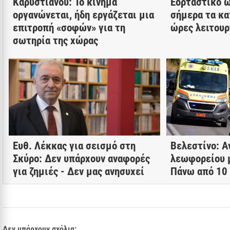
Καρυστιανού: Το κίνημα
Εορταστικό ω
οργανώνεται, ήδη εργάζεται μια
σήμερα τα κα
επιτροπή «σοφών» για τη
ώρες λειτουρ
σωτηρία της χώρας
Ευθ. Λέκκας για σεισμό στη
Βελεστίνο: Α
Σκύρο: Δεν υπάρχουν αναφορές
λεωφορείου 
για ζημιές - Δεν μας ανησυχεί
Πάνω από 10
Δεν υπάρχουν σχόλια: