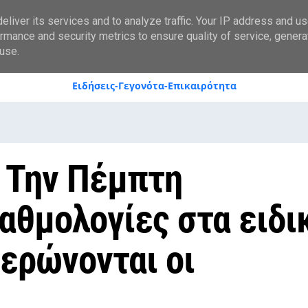
styranews.gr
liver its services and to analyze traffic. Your IP address and u
rmance and security metrics to ensure quality of service, gener
use.
Ειδήσεις-Γεγονότα-Επικαιρότητα
 Την Πέμπτη
αθμολογίες στα ειδι
ερώνονται οι