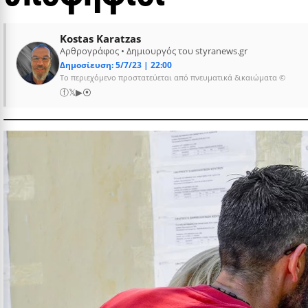
Kostas Karatzas
Αρθρογράφος • Δημιουργός του styranews.gr
Δημοσίευση: 5/7/23 | 22:00
Το περιεχόμενο προστατεύεται από πνευματικά δικαιώματα ©
ⓕ
𝕏
▶
⦿