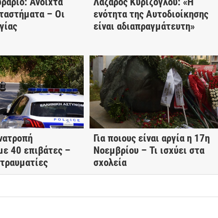
ράριο: Ανοιχτά
Λάζαρος Κυρίζογλου: «Η
ταστήματα – Οι
ενότητα της Αυτοδιοίκησης
γίας
είναι αδιαπραγμάτευτη»
νατροπή
Για ποιους είναι αργία η 17η
με 40 επιβάτες –
Νοεμβρίου – Τι ισχύει στα
 τραυματίες
σχολεία