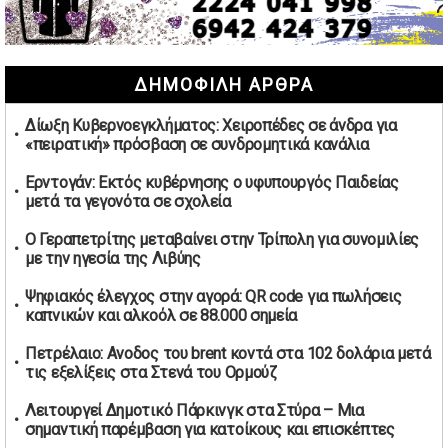
συμφωνίες για τις Ανεξάρτητες Αρχές
02/05/2026 | 09:36
Ψηφιακός έλεγχος στην αγορά: QR code για πωλήσεις
ΔΗΜΟΦΙΛΗ ΑΡΘΡΑ
καπνικών και αλκοόλ σε 88.000 σημεία
02/05/2026 | 06:26
Δίωξη Κυβερνοεγκλήματος: Χειροπέδες σε άνδρα για
Καύσιμα αεροσκαφών: Διαβεβαιώσεις ΕΕ για επάρκεια
«πειρατική» πρόσβαση σε συνδρομητικά κανάλια
παρά τη γεωπολιτική ένταση
01/05/2026 | 19:54
Ερντογάν: Εκτός κυβέρνησης ο υφυπουργός Παιδείας
μετά τα γεγονότα σε σχολεία
Βελόπουλος: Κριτική σε πολιτικούς αρχηγούς για
δηλώσεις την Πρωτομαγιά
Ο Γεραπετρίτης μεταβαίνει στην Τρίπολη για συνομιλίες
01/05/2026 | 19:33
με την ηγεσία της Λιβύης
Υπερβολική ταχύτητα στο Αλιβέρι οδήγησε σε σύλληψη
Ψηφιακός έλεγχος στην αγορά: QR code για πωλήσεις
38χρονου οδηγού
καπνικών και αλκοόλ σε 88.000 σημεία
01/05/2026 | 19:12
Πετρέλαιο: Ανοδος του brent κοντά στα 102 δολάρια μετά
Υποψηφιότητες για τις εκλογές νέας διοίκησης του ΑΟ
τις εξελίξεις στα Στενά του Ορμούζ
Νέων Στύρων
01/05/2026 | 15:57
Λειτουργεί Δημοτικό Πάρκινγκ στα Στύρα – Μια
σημαντική παρέμβαση για κατοίκους και επισκέπτες
Τουρκία: Ένταση στις συγκεντρώσεις για την Πρωτομαγιά