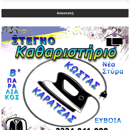
Αντιδρά μετά από 17 ημέρες νοσηλείας ο Γιώργος
Μυλωνάκης, τον επισκέφτηκε ο πρωθυπουργός
02/05/2026 | 20:54
Μεντιλίμπαρ: Ξεχωριστό το κλίμα σε κάθε παιχνίδι ΠΑΟΚ
και Ολυμπιακού
02/05/2026 | 20:28
Περιστέρι: Ένταση μεταξύ ανηλίκων άφησε δύο
15χρονους τραυματίες
02/05/2026 | 18:56
Ηνωμένα Αραβικά Εμιράτα: Αίρουν τους περιορισμούς
στον εναέριο χώρο
02/05/2026 | 17:16
Η Αθηνά Λινού αφήνει ανοιχτό το ενδεχόμενο ένταξης
στον νέο πολιτικό φορέα Τσίπρα
02/05/2026 | 17:01
Αταμάν: Κανείς δεν έχει δικαίωμα να μιλά για τον πρόεδρο
και την οικογένειά του
02/05/2026 | 15:59
Μαρινάκης: Ο Ανδρουλάκης υπαναχώρησε στις