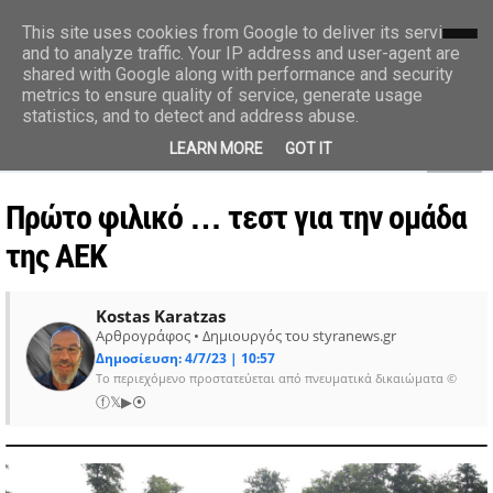
styranews.gr
This site uses cookies from Google to deliver its services
and to analyze traffic. Your IP address and user-agent are
shared with Google along with performance and security
Ειδήσεις-Γεγονότα-Επικαιρότητα
metrics to ensure quality of service, generate usage
statistics, and to detect and address abuse.
MENU
LEARN MORE
GOT IT
Πρώτο φιλικό … τεστ για την ομάδα
της ΑΕΚ
Kostas Karatzas
Αρθρογράφος • Δημιουργός του styranews.gr
Δημοσίευση: 4/7/23 | 10:57
Το περιεχόμενο προστατεύεται από πνευματικά δικαιώματα ©
ⓕ
𝕏
▶
⦿