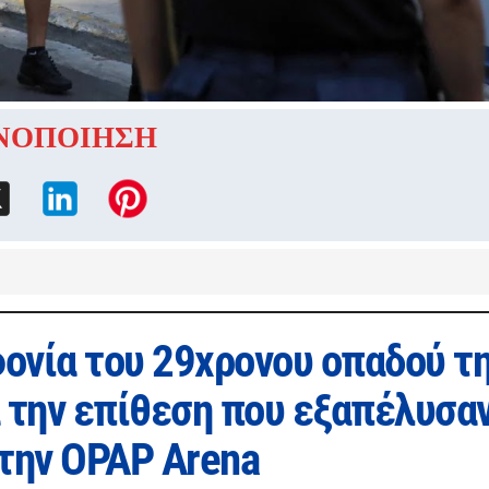
ΝΟΠΟΙΗΣΗ
φονία του 29χρονου οπαδού τ
 την επίθεση που εξαπέλυσα
την OPAP Arena