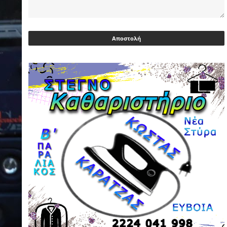
Ευρωβουλευτής Φαραντούρης: Το
ΠΑΣΟΚ διεκδικεί ρόλο εναλλακτικής
πρότασης εξουσίας
03/05/2026 | 08:18
Ακρίβεια: Με λίστα και περιορισμένες
επιλογές οι αγορές των νοικοκυριών
03/05/2026 | 07:59
Υεμένη: Σομαλοί πειρατές στο
πετρελαιοφόρο Eureka
03/05/2026 | 06:40
Αντιδρά μετά από 17 ημέρες νοσηλείας
ο Γιώργος Μυλωνάκης, τον
επισκέφτηκε ο πρωθυπουργός
02/05/2026 | 20:54
Μεντιλίμπαρ: Ξεχωριστό το κλίμα σε
κάθε παιχνίδι ΠΑΟΚ και Ολυμπιακού