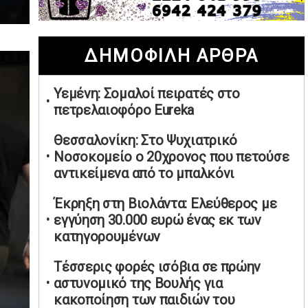
02/05/2026 | 20:28
Περιστέρι: Ένταση μεταξύ ανηλίκων
ΔΗΜΟΦΙΛΗ ΑΡΘΡΑ
άφησε δύο 15χρονους τραυματίες
02/05/2026 | 18:56
Υεμένη: Σομαλοί πειρατές στο
Ηνωμένα Αραβικά Εμιράτα: Αίρουν
πετρελαιοφόρο Eureka
τους περιορισμούς στον εναέριο χώρο
02/05/2026 | 17:16
Θεσσαλονίκη: Στο Ψυχιατρικό
Η Αθηνά Λινού αφήνει ανοιχτό το
Νοσοκομείο ο 20χρονος που πετούσε
ενδεχόμενο ένταξης στον νέο
αντικείμενα από το μπαλκόνι
πολιτικό φορέα Τσίπρα
Έκρηξη στη Βιολάντα: Ελεύθερος με
02/05/2026 | 17:01
εγγύηση 30.000 ευρώ ένας εκ των
Αταμάν: Κανείς δεν έχει δικαίωμα να
κατηγορουμένων
μιλά για τον πρόεδρο και την
οικογένειά του
Τέσσερις φορές ισόβια σε πρώην
02/05/2026 | 15:59
αστυνομικό της Βουλής για
κακοποίηση των παιδιών του
Μαρινάκης: Ο Ανδρουλάκης