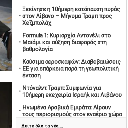
υπαναχώρησε στις συμφωνίες για τις
Ξεκίνησε η 10ήμερη κατάπαυση πυρός
Ανεξάρτητες Αρχές
στον Λίβανο – Μήνυμα Τραμπ προς
02/05/2026 | 09:36
Χεζμπολάχ
Ψηφιακός έλεγχος στην αγορά: QR
Formula 1: Κυριαρχία Αντονέλι στο
code για πωλήσεις καπνικών και
Μαϊάμι και αύξηση διαφοράς στη
αλκοόλ σε 88.000 σημεία
βαθμολογία
02/05/2026 | 06:26
Καύσιμα αεροσκαφών: Διαβεβαιώσεις
Καύσιμα αεροσκαφών: Διαβεβαιώσεις
ΕΕ για επάρκεια παρά τη γεωπολιτική
ΕΕ για επάρκεια παρά τη γεωπολιτική
ένταση
ένταση
01/05/2026 | 19:54
Ντόναλντ Τραμπ: Συμφωνία για
Βελόπουλος: Κριτική σε πολιτικούς
10ήμερη εκεχειρία Ισραήλ και Λιβάνου
αρχηγούς για δηλώσεις την
Πρωτομαγιά
Ηνωμένα Αραβικά Εμιράτα: Αίρουν
01/05/2026 | 19:33
τους περιορισμούς στον εναέριο χώρο
Υπερβολική ταχύτητα στο Αλιβέρι
→
Δείτε όλα τα νέα
Ενίσχυση ειδικών δυνάμεων στην