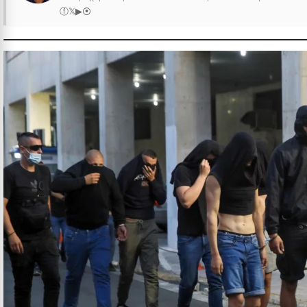
ⓕ
𝕏
▶
⦿