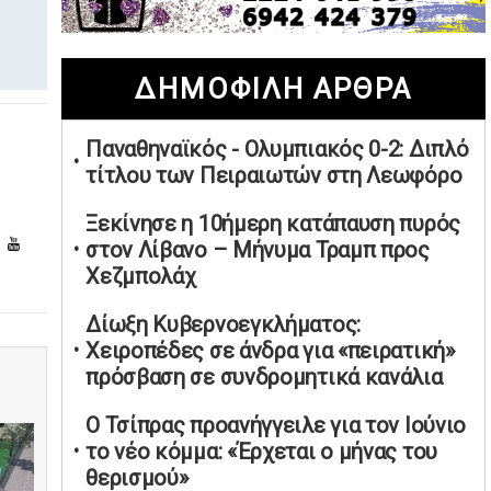
02/05/2026 | 20:28
Περιστέρι: Ένταση μεταξύ ανηλίκων
ΔΗΜΟΦΙΛΗ ΑΡΘΡΑ
άφησε δύο 15χρονους τραυματίες
02/05/2026 | 18:56
Παναθηναϊκός - Ολυμπιακός 0-2: Διπλό
Ηνωμένα Αραβικά Εμιράτα: Αίρουν
τίτλου των Πειραιωτών στη Λεωφόρο
τους περιορισμούς στον εναέριο χώρο
02/05/2026 | 17:16
Ξεκίνησε η 10ήμερη κατάπαυση πυρός
Η Αθηνά Λινού αφήνει ανοιχτό το
στον Λίβανο – Μήνυμα Τραμπ προς
ενδεχόμενο ένταξης στον νέο
Χεζμπολάχ
πολιτικό φορέα Τσίπρα
Δίωξη Κυβερνοεγκλήματος:
02/05/2026 | 17:01
Χειροπέδες σε άνδρα για «πειρατική»
Αταμάν: Κανείς δεν έχει δικαίωμα να
πρόσβαση σε συνδρομητικά κανάλια
μιλά για τον πρόεδρο και την
οικογένειά του
Ο Τσίπρας προανήγγειλε για τον Ιούνιο
02/05/2026 | 15:59
το νέο κόμμα: «Έρχεται ο μήνας του
θερισμού»
Μαρινάκης: Ο Ανδρουλάκης