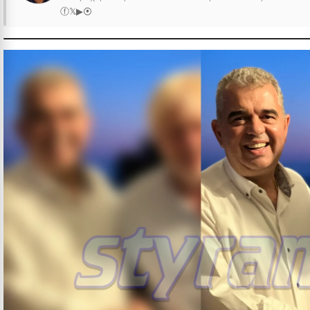
ⓕ
𝕏
▶
⦿