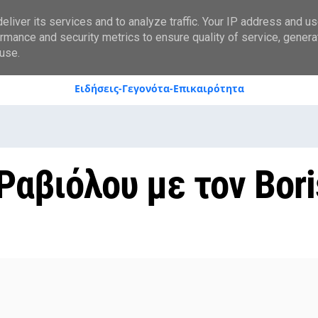
styranews.gr
liver its services and to analyze traffic. Your IP address and u
rmance and security metrics to ensure quality of service, gener
use.
Ειδήσεις-Γεγονότα-Επικαιρότητα
Ραβιόλου με τον Bori