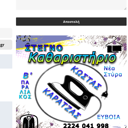
Ευρωβουλευτής Φαραντούρης: Το
ΠΑΣΟΚ διεκδικεί ρόλο εναλλακτικής
πρότασης εξουσίας
03/05/2026 | 08:18
Ακρίβεια: Με λίστα και περιορισμένες
.gr
επιλογές οι αγορές των νοικοκυριών
03/05/2026 | 07:59
Υεμένη: Σομαλοί πειρατές στο
πετρελαιοφόρο Eureka
03/05/2026 | 06:40
Αντιδρά μετά από 17 ημέρες νοσηλείας
ο Γιώργος Μυλωνάκης, τον
επισκέφτηκε ο πρωθυπουργός
02/05/2026 | 20:54
Μεντιλίμπαρ: Ξεχωριστό το κλίμα σε
κάθε παιχνίδι ΠΑΟΚ και Ολυμπιακού