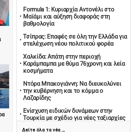
υπαναχώρησε στις συμφωνίες για τις
Formula 1: Κυριαρχία Αντονέλι στο
Ανεξάρτητες Αρχές
Μαϊάμι και αύξηση διαφοράς στη
02/05/2026 | 09:36
βαθμολογία
Ψηφιακός έλεγχος στην αγορά: QR
Τσίπρας: Επαφές σε όλη την Ελλάδα για
code για πωλήσεις καπνικών και
α
στελέχωση νέου πολιτικού φορέα
αλκοόλ σε 88.000 σημεία
02/05/2026 | 06:26
Χαλκίδα: Απάτη στην περιοχή
Καύσιμα αεροσκαφών: Διαβεβαιώσεις
Καράμπαμπα με θύμα 76χρονη και λεία
ΕΕ για επάρκεια παρά τη γεωπολιτική
κοσμήματα
ένταση
Ντόρα Μπακογιάννη: Να διευκολύνει
01/05/2026 | 19:54
την κυβέρνηση και το κόμμα ο
Βελόπουλος: Κριτική σε πολιτικούς
Λαζαρίδης
αρχηγούς για δηλώσεις την
Πρωτομαγιά
Ενίσχυση ειδικών δυνάμεων στην
ρα
01/05/2026 | 19:33
Τουρκία με σχέδιο για νέες ταξιαρχίες
Υπερβολική ταχύτητα στο Αλιβέρι
→
Δείτε όλα τα νέα
Θεσσαλονίκη: Στο Ψυχιατρικό