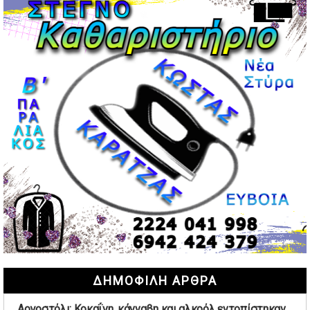
Περιστέρι: Ένταση μεταξύ ανηλίκων άφησε δύο
15χρονους τραυματίες
02/05/2026 | 18:56
Ηνωμένα Αραβικά Εμιράτα: Αίρουν τους περιορισμούς
στον εναέριο χώρο
02/05/2026 | 17:16
Η Αθηνά Λινού αφήνει ανοιχτό το ενδεχόμενο ένταξης
στον νέο πολιτικό φορέα Τσίπρα
02/05/2026 | 17:01
Αταμάν: Κανείς δεν έχει δικαίωμα να μιλά για τον πρόεδρο
και την οικογένειά του
02/05/2026 | 15:59
Μαρινάκης: Ο Ανδρουλάκης υπαναχώρησε στις
συμφωνίες για τις Ανεξάρτητες Αρχές
02/05/2026 | 09:36
Ψηφιακός έλεγχος στην αγορά: QR code για πωλήσεις
ΔΗΜΟΦΙΛΗ ΑΡΘΡΑ
καπνικών και αλκοόλ σε 88.000 σημεία
02/05/2026 | 06:26
Αργοστόλι: Κοκαΐνη, κάνναβη και αλκοόλ εντοπίστηκαν