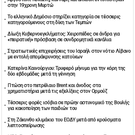
Καύσιμα αεροσκαφών: Διαβεβαιώσεις ΕΕ για επάρκεια
στην 19χρονη Μυρτώ
παρά τη γεωπολιτική ένταση
01/05/2026 | 19:54
Το ελληνικό Δημόσιο στηρίζει κατηγορία σε τέσσερις
κατηγορούμενους στη δίκη των Τεμπών
Βελόπουλος: Κριτική σε πολιτικούς αρχηγούς για
δηλώσεις την Πρωτομαγιά
Δίωξη Κυβερνοεγκλήματος: Χειροπέδες σε άνδρα για
01/05/2026 | 19:33
«πειρατική» πρόσβαση σε συνδρομητικά κανάλια
Υπερβολική ταχύτητα στο Αλιβέρι οδήγησε σε σύλληψη
Στρατιωτικές επιχειρήσεις του Ισραήλ στον νότιο Λίβανο
38χρονου οδηγού
με εντολή απομάκρυνσης κατοίκων
01/05/2026 | 19:12
Κατερίνα Καινούργιου: Τρυφερό μήνυμα για την κόρη της
Υποψηφιότητες για τις εκλογές νέας διοίκησης του ΑΟ
δύο εβδομάδες μετά τη γέννηση
Νέων Στύρων
01/05/2026 | 15:57
Πτώση στο πετρέλαιο Brent και άνοδος στα
χρηματιστήρια μετά τις εξελίξεις στον Ορμούζ
Τουρκία: Ένταση στις συγκεντρώσεις για την Πρωτομαγιά
– Πάνω από 350 συλλήψεις
Τέσσερις φορές ισόβια σε πρώην αστυνομικό της Βουλής
01/05/2026 | 13:20
για κακοποίηση των παιδιών του
Μήνυμα σεβασμού από τη Μπιλμπάο προς ΠΑΟΚ και τιμή
Στη Ζάκυνθο κλιμάκιο του ΕΟΔΥ μετά από κρούσματα
στη μνήμη των επτά φιλάθλων
λεπτοσπείρωσης
01/05/2026 | 13:03