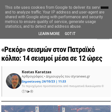
styranews.gr
This site uses cookies from Google to deliver its services
and to analyze traffic. Your IP address and user-agent are
shared with Google along with performance and security
Ειδήσεις-Γεγονότα-Επικαιρότητα
metrics to ensure quality of service, generate usage
statistics, and to detect and address abuse.
MENU
LEARN MORE
GOT IT
«Ρεκόρ» σεισμών στον Πατραϊκό
κόλπο: 14 σεισμοί μέσα σε 12 ώρες
Kostas Karatzas
Αρθρογράφος • Δημιουργός του styranews.gr
Δημοσίευση: 24/10/23 | 11:33
Το περιεχόμενο προστατεύεται από πνευματικά δικαιώματα ©
ⓕ
𝕏
▶
⦿