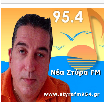
Βρετανού πρωθυπουργού Κιρ Στάρμερ
11/05/2026 | 19:53
Διάσωση 40 μεταναστών νότια της Γαύδου μετά από
εντοπισμό λέμβου
11/05/2026 | 19:37
Νέος πρόεδρος στον Αθλητικό Όμιλο Νέων Στύρων ο
Αντώνης Κουμάκης
11/05/2026 | 16:32
Formula 1: Κυριαρχία Αντονέλι στο Μαϊάμι και αύξηση
διαφοράς στη βαθμολογία
03/05/2026 | 19:35
Αυξήσεις στην αμόλυβδη βενζίνη σε υψηλά επίπεδα από
την αρχή της κρίσης
03/05/2026 | 10:30
Χιόνισε σε Πάρνηθα και Πεντέλη – Διακοπή κυκλοφορίας
στη Λ. Πάρνηθος
03/05/2026 | 09:49
Πιέσεις στην παγκόσμια αγορά πετρελαίου και
συζητήσεις για αύξηση παραγωγής