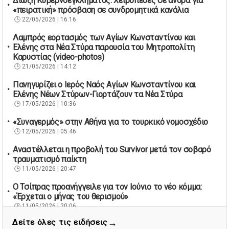
Δίωξη Κυβερνοεγκλήματος: Χειροπέδες σε άνδρα για
«πειρατική» πρόσβαση σε συνδρομητικά κανάλια
22/05/2026 | 16:16
Λαμπρός εορτασμός των Αγίων Κωνσταντίνου και
Ελένης στα Νέα Στύρα παρουσία του Μητροπολίτη
Καρυστίας (video-photos)
21/05/2026 | 14:12
Πανηγυρίζει ο Ιερός Ναός Αγίων Κωνσταντίνου και
Ελένης Νέων Στύρων-Γιορτάζουν τα Νέα Στύρα
17/05/2026 | 10:36
«Συναγερμός» στην Αθήνα για το τουρκικό νομοσχέδιο
12/05/2026 | 05:46
Αναστέλλεται η προβολή του Survivor μετά τον σοβαρό
τραυματισμό παίκτη
11/05/2026 | 20:47
Ο Τσίπρας προανήγγειλε για τον Ιούνιο το νέο κόμμα:
«Έρχεται ο μήνας του θερισμού»
11/05/2026 | 20:06
→
Δείτε όλες τις ειδήσεις
67 βουλευτές των Εργατικών ζητούν την παραίτηση του