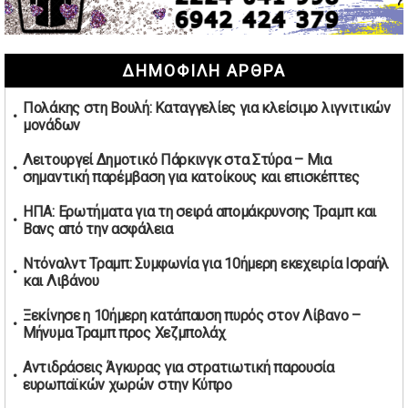
συμφωνίες για τις Ανεξάρτητες Αρχές
02/05/2026 | 09:36
Ψηφιακός έλεγχος στην αγορά: QR code για πωλήσεις
ΔΗΜΟΦΙΛΗ ΑΡΘΡΑ
καπνικών και αλκοόλ σε 88.000 σημεία
02/05/2026 | 06:26
Πολάκης στη Βουλή: Καταγγελίες για κλείσιμο λιγνιτικών
Καύσιμα αεροσκαφών: Διαβεβαιώσεις ΕΕ για επάρκεια
μονάδων
παρά τη γεωπολιτική ένταση
01/05/2026 | 19:54
Λειτουργεί Δημοτικό Πάρκινγκ στα Στύρα – Μια
σημαντική παρέμβαση για κατοίκους και επισκέπτες
Βελόπουλος: Κριτική σε πολιτικούς αρχηγούς για
δηλώσεις την Πρωτομαγιά
ΗΠΑ: Ερωτήματα για τη σειρά απομάκρυνσης Τραμπ και
01/05/2026 | 19:33
Βανς από την ασφάλεια
Υπερβολική ταχύτητα στο Αλιβέρι οδήγησε σε σύλληψη
Ντόναλντ Τραμπ: Συμφωνία για 10ήμερη εκεχειρία Ισραήλ
38χρονου οδηγού
και Λιβάνου
01/05/2026 | 19:12
Ξεκίνησε η 10ήμερη κατάπαυση πυρός στον Λίβανο –
Υποψηφιότητες για τις εκλογές νέας διοίκησης του ΑΟ
Μήνυμα Τραμπ προς Χεζμπολάχ
Νέων Στύρων
01/05/2026 | 15:57
Αντιδράσεις Άγκυρας για στρατιωτική παρουσία
ευρωπαϊκών χωρών στην Κύπρο
Τουρκία: Ένταση στις συγκεντρώσεις για την Πρωτομαγιά
– Πάνω από 350 συλλήψεις