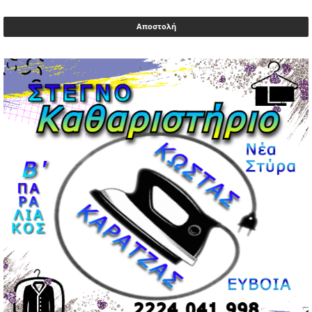
Μυλωνάκης, τον επισκέφτηκε ο πρωθυπουργός
02/05/2026 | 20:54
Μεντιλίμπαρ: Ξεχωριστό το κλίμα σε κάθε παιχνίδι ΠΑΟΚ
και Ολυμπιακού
02/05/2026 | 20:28
Περιστέρι: Ένταση μεταξύ ανηλίκων άφησε δύο
15χρονους τραυματίες
02/05/2026 | 18:56
Ηνωμένα Αραβικά Εμιράτα: Αίρουν τους περιορισμούς
στον εναέριο χώρο
02/05/2026 | 17:16
Η Αθηνά Λινού αφήνει ανοιχτό το ενδεχόμενο ένταξης
στον νέο πολιτικό φορέα Τσίπρα
02/05/2026 | 17:01
Αταμάν: Κανείς δεν έχει δικαίωμα να μιλά για τον πρόεδρο
και την οικογένειά του
02/05/2026 | 15:59
Μαρινάκης: Ο Ανδρουλάκης υπαναχώρησε στις