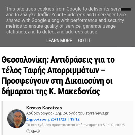
styranews.gr
This site uses cookies from Google to deliver its services
and to analyze traffic. Your IP address and user-agent are
shared with Google along with performance and security
Ειδήσεις-Γεγονότα-Επικαιρότητα
metrics to ensure quality of service, generate usage
statistics, and to detect and address abuse.
MENU
LEARN MORE
GOT IT
Θεσσαλονίκη: Αντιδράσεις για το
τέλος Ταφής Απορριμμάτων –
Προσφεύγουν στη Δικαιοσύνη οι
δήμαρχοι της Κ. Μακεδονίας
Kostas Karatzas
Αρθρογράφος • Δημιουργός του styranews.gr
Δημοσίευση: 25/11/23 | 19:12
Το περιεχόμενο προστατεύεται από πνευματικά δικαιώματα ©
ⓕ
𝕏
▶
⦿