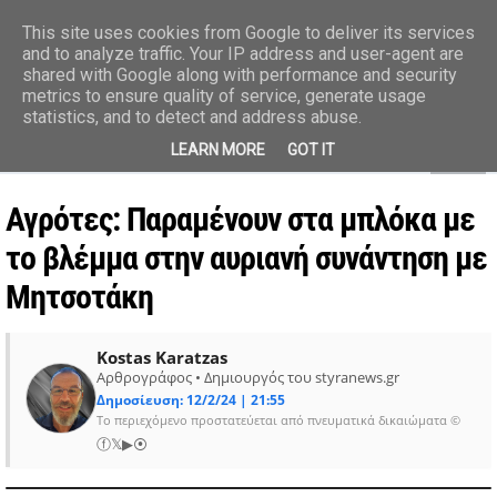
styranews.gr
This site uses cookies from Google to deliver its services
and to analyze traffic. Your IP address and user-agent are
shared with Google along with performance and security
Ειδήσεις-Γεγονότα-Επικαιρότητα
metrics to ensure quality of service, generate usage
statistics, and to detect and address abuse.
MENU
LEARN MORE
GOT IT
Αγρότες: Παραμένουν στα μπλόκα με
το βλέμμα στην αυριανή συνάντηση με
Μητσοτάκη
Kostas Karatzas
Αρθρογράφος • Δημιουργός του styranews.gr
Δημοσίευση: 12/2/24 | 21:55
Το περιεχόμενο προστατεύεται από πνευματικά δικαιώματα ©
ⓕ
𝕏
▶
⦿