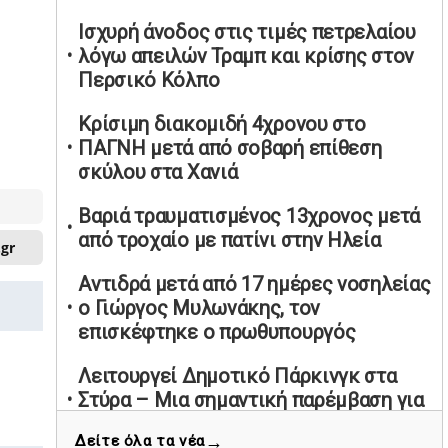
υπαναχώρησε στις συμφωνίες για τις
Ισχυρή άνοδος στις τιμές πετρελαίου
Ανεξάρτητες Αρχές
λόγω απειλών Τραμπ και κρίσης στον
02/05/2026 | 09:36
Περσικό Κόλπο
Ψηφιακός έλεγχος στην αγορά: QR
Κρίσιμη διακομιδή 4χρονου στο
code για πωλήσεις καπνικών και
ΠΑΓΝΗ μετά από σοβαρή επίθεση
αλκοόλ σε 88.000 σημεία
σκύλου στα Χανιά
02/05/2026 | 06:26
Καύσιμα αεροσκαφών: Διαβεβαιώσεις
Βαριά τραυματισμένος 13χρονος μετά
ΕΕ για επάρκεια παρά τη γεωπολιτική
από τροχαίο με πατίνι στην Ηλεία
.gr
ένταση
Αντιδρά μετά από 17 ημέρες νοσηλείας
01/05/2026 | 19:54
ο Γιώργος Μυλωνάκης, τον
Βελόπουλος: Κριτική σε πολιτικούς
επισκέφτηκε ο πρωθυπουργός
αρχηγούς για δηλώσεις την
Πρωτομαγιά
Λειτουργεί Δημοτικό Πάρκινγκ στα
01/05/2026 | 19:33
Στύρα – Μια σημαντική παρέμβαση για
κατοίκους και επισκέπτες
Υπερβολική ταχύτητα στο Αλιβέρι
→
Δείτε όλα τα νέα