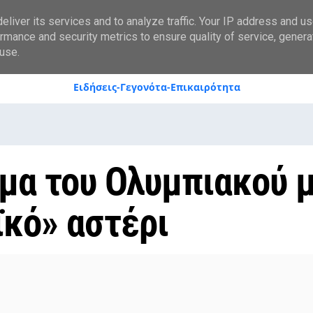
styranews.gr
liver its services and to analyze traffic. Your IP address and u
rmance and security metrics to ensure quality of service, gener
use.
Ειδήσεις-Γεγονότα-Επικαιρότητα
ήμα του Ολυμπιακού 
κό» αστέρι