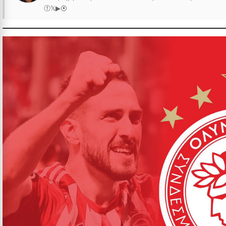
ⓕ
𝕏
▶
⦿