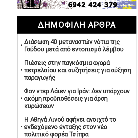
02/05/2026 | 20:28
Περιστέρι: Ένταση μεταξύ ανηλίκων
ΔΗΜΟΦΙΛΗ ΑΡΘΡΑ
άφησε δύο 15χρονους τραυματίες
02/05/2026 | 18:56
Διάσωση 40 μεταναστών νότια της
Ηνωμένα Αραβικά Εμιράτα: Αίρουν
Γαύδου μετά από εντοπισμό λέμβου
τους περιορισμούς στον εναέριο χώρο
02/05/2026 | 17:16
Πιέσεις στην παγκόσμια αγορά
Η Αθηνά Λινού αφήνει ανοιχτό το
πετρελαίου και συζητήσεις για αύξηση
ενδεχόμενο ένταξης στον νέο
παραγωγής
πολιτικό φορέα Τσίπρα
Φον ντερ Λάιεν για Ιράν: Δεν υπάρχουν
02/05/2026 | 17:01
ακόμη προϋποθέσεις για άρση
Αταμάν: Κανείς δεν έχει δικαίωμα να
κυρώσεων
μιλά για τον πρόεδρο και την
οικογένειά του
Η Αθηνά Λινού αφήνει ανοιχτό το
02/05/2026 | 15:59
ενδεχόμενο ένταξης στον νέο
πολιτικό φορέα Τσίπρα
Μαρινάκης: Ο Ανδρουλάκης