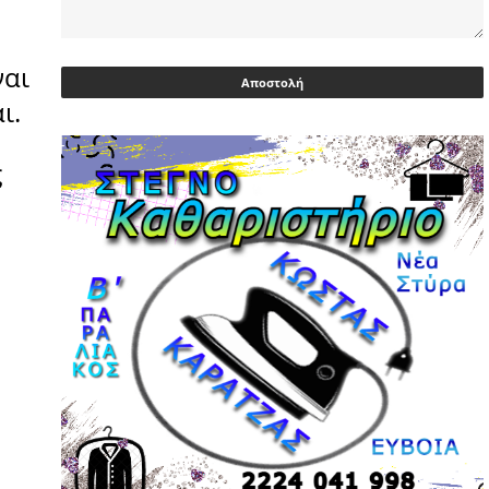
Ευρωβουλευτής Φαραντούρης: Το
ΠΑΣΟΚ διεκδικεί ρόλο εναλλακτικής
ναι
πρότασης εξουσίας
ι.
03/05/2026 | 08:18
Ακρίβεια: Με λίστα και περιορισμένες
ς
επιλογές οι αγορές των νοικοκυριών
03/05/2026 | 07:59
Υεμένη: Σομαλοί πειρατές στο
πετρελαιοφόρο Eureka
03/05/2026 | 06:40
Αντιδρά μετά από 17 ημέρες νοσηλείας
ο Γιώργος Μυλωνάκης, τον
επισκέφτηκε ο πρωθυπουργός
02/05/2026 | 20:54
Μεντιλίμπαρ: Ξεχωριστό το κλίμα σε
κάθε παιχνίδι ΠΑΟΚ και Ολυμπιακού