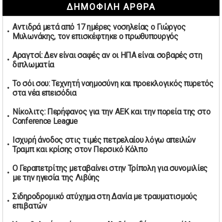
ΔΗΜΟΦΙΛΗ ΑΡΘΡΑ
καπνικών και αλκοόλ σε 88.000 σημεία
02/05/2026 | 06:26
Αντιδρά μετά από 17 ημέρες νοσηλείας ο Γιώργος
Καύσιμα αεροσκαφών: Διαβεβαιώσεις ΕΕ για επάρκεια
Μυλωνάκης, τον επισκέφτηκε ο πρωθυπουργός
παρά τη γεωπολιτική ένταση
01/05/2026 | 19:54
Αραγτσί: Δεν είναι σαφές αν οι ΗΠΑ είναι σοβαρές στη
διπλωματία
Βελόπουλος: Κριτική σε πολιτικούς αρχηγούς για
δηλώσεις την Πρωτομαγιά
Το σόι σου: Τεχνητή νοημοσύνη και προεκλογικός πυρετός
01/05/2026 | 19:33
στα νέα επεισόδια
Υπερβολική ταχύτητα στο Αλιβέρι οδήγησε σε σύλληψη
Νίκολιτς: Περήφανος για την ΑΕΚ και την πορεία της στο
38χρονου οδηγού
Conference League
01/05/2026 | 19:12
Ισχυρή άνοδος στις τιμές πετρελαίου λόγω απειλών
Υποψηφιότητες για τις εκλογές νέας διοίκησης του ΑΟ
Τραμπ και κρίσης στον Περσικό Κόλπο
Νέων Στύρων
01/05/2026 | 15:57
Ο Γεραπετρίτης μεταβαίνει στην Τρίπολη για συνομιλίες
με την ηγεσία της Λιβύης
Τουρκία: Ένταση στις συγκεντρώσεις για την Πρωτομαγιά
– Πάνω από 350 συλλήψεις
Σιδηροδρομικό ατύχημα στη Δανία με τραυματισμούς
01/05/2026 | 13:20
επιβατών
Μήνυμα σεβασμού από τη Μπιλμπάο προς ΠΑΟΚ και τιμή