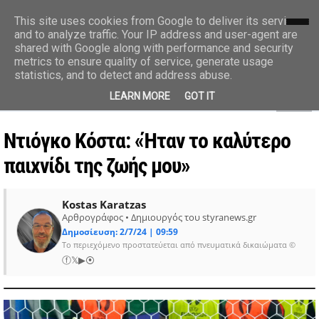
styranews.gr
This site uses cookies from Google to deliver its services
and to analyze traffic. Your IP address and user-agent are
shared with Google along with performance and security
Ειδήσεις-Γεγονότα-Επικαιρότητα
metrics to ensure quality of service, generate usage
statistics, and to detect and address abuse.
MENU
LEARN MORE
GOT IT
Ντιόγκο Κόστα: «Ήταν το καλύτερο
παιχνίδι της ζωής μου»
Kostas Karatzas
Αρθρογράφος • Δημιουργός του styranews.gr
Δημοσίευση: 2/7/24 | 09:59
Το περιεχόμενο προστατεύεται από πνευματικά δικαιώματα ©
ⓕ
𝕏
▶
⦿