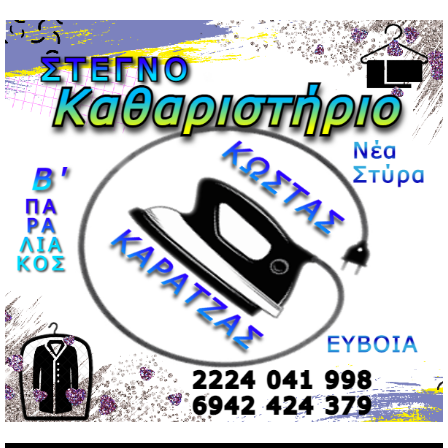
Μεντιλίμπαρ: Ξεχωριστό το κλίμα σε κάθε παιχνίδι ΠΑΟΚ
και Ολυμπιακού
02/05/2026 | 20:28
Περιστέρι: Ένταση μεταξύ ανηλίκων άφησε δύο
15χρονους τραυματίες
02/05/2026 | 18:56
Ηνωμένα Αραβικά Εμιράτα: Αίρουν τους περιορισμούς
στον εναέριο χώρο
02/05/2026 | 17:16
Η Αθηνά Λινού αφήνει ανοιχτό το ενδεχόμενο ένταξης
στον νέο πολιτικό φορέα Τσίπρα
02/05/2026 | 17:01
Αταμάν: Κανείς δεν έχει δικαίωμα να μιλά για τον πρόεδρο
και την οικογένειά του
02/05/2026 | 15:59
Μαρινάκης: Ο Ανδρουλάκης υπαναχώρησε στις
συμφωνίες για τις Ανεξάρτητες Αρχές
02/05/2026 | 09:36
Ψηφιακός έλεγχος στην αγορά: QR code για πωλήσεις