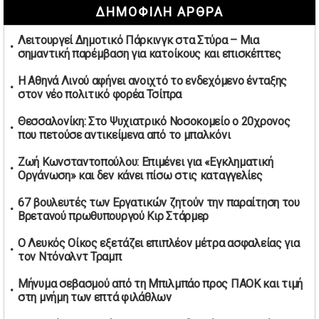
ΔΗΜΟΦΙΛΗ ΑΡΘΡΑ
καπνικών και αλκοόλ σε 88.000 σημεία
02/05/2026 | 06:26
Λειτουργεί Δημοτικό Πάρκινγκ στα Στύρα – Μια
Καύσιμα αεροσκαφών: Διαβεβαιώσεις ΕΕ για επάρκεια
σημαντική παρέμβαση για κατοίκους και επισκέπτες
παρά τη γεωπολιτική ένταση
01/05/2026 | 19:54
Η Αθηνά Λινού αφήνει ανοιχτό το ενδεχόμενο ένταξης
στον νέο πολιτικό φορέα Τσίπρα
Βελόπουλος: Κριτική σε πολιτικούς αρχηγούς για
δηλώσεις την Πρωτομαγιά
Θεσσαλονίκη: Στο Ψυχιατρικό Νοσοκομείο ο 20χρονος
01/05/2026 | 19:33
που πετούσε αντικείμενα από το μπαλκόνι
Υπερβολική ταχύτητα στο Αλιβέρι οδήγησε σε σύλληψη
Ζωή Κωνσταντοπούλου: Επιμένει για «Εγκληματική
38χρονου οδηγού
Οργάνωση» και δεν κάνει πίσω στις καταγγελίες
01/05/2026 | 19:12
67 βουλευτές των Εργατικών ζητούν την παραίτηση του
Υποψηφιότητες για τις εκλογές νέας διοίκησης του ΑΟ
Βρετανού πρωθυπουργού Κιρ Στάρμερ
Νέων Στύρων
01/05/2026 | 15:57
Ο Λευκός Οίκος εξετάζει επιπλέον μέτρα ασφαλείας για
τον Ντόναλντ Τραμπ
Τουρκία: Ένταση στις συγκεντρώσεις για την Πρωτομαγιά
– Πάνω από 350 συλλήψεις
Μήνυμα σεβασμού από τη Μπιλμπάο προς ΠΑΟΚ και τιμή
01/05/2026 | 13:20
στη μνήμη των επτά φιλάθλων
Μήνυμα σεβασμού από τη Μπιλμπάο προς ΠΑΟΚ και τιμή