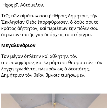
Ἦχος β’. Αὐτόμελον.
Τοῖς τῶv αἱμάτων σου ῥείθροις Δημήτριε, τὴv
Ἐκκλησίαν Θεὸς ἐπορφύρωσεv, ὁ δούς σοι τὸ
κράτος ἀήττητοv, καὶ περιέπωv τὴν πόλιv σου
ἄτρωτοv· αὐτῆς γὰρ ὑπάρχεις τὸ στήριγμα.
Μεγαλυνάριον
Τὸν μέγαν ὁπλίτην καὶ ἀθλητήν, τὸν
στεφανηφόρον, καὶ ἐν μάρτυσι θαυμαστόν, τὸν
λόγχῃ τρωθέντα, πλευρὰν ὡς ὁ δεσπότης,
Δημήτριον τὸν θεῖον ὕμνοις τιμήσωμεν.