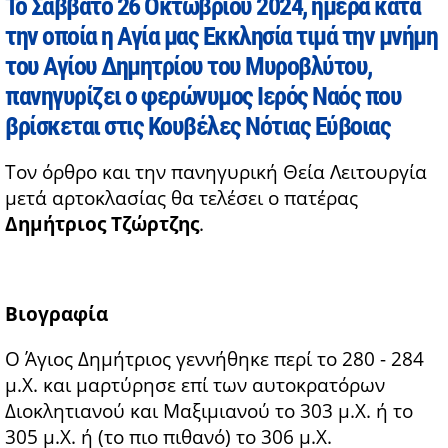
Το Σάββατο 26 Οκτωβρίου 2024, ημέρα κατά
την οποία η Αγία μας Εκκλησία τιμά την μνήμη
του Αγίου Δημητρίου του Μυροβλύτου,
πανηγυρίζει ο φερώνυμος Ιερός Ναός που
βρίσκεται στις Κουβέλες Νότιας Εύβοιας
Τον όρθρο και την πανηγυρική Θεία Λειτουργία
μετά αρτοκλασίας θα τελέσει ο πατέρας
Δημήτριος Τζώρτζης
.
Βιογραφία
Ο Άγιος Δημήτριος γεννήθηκε περί το 280 - 284
μ.Χ. και μαρτύρησε επί των αυτοκρατόρων
Διοκλητιανού και Μαξιμιανού το 303 μ.Χ. ή το
305 μ.Χ. ή (το πιο πιθανό) το 306 μ.Χ.