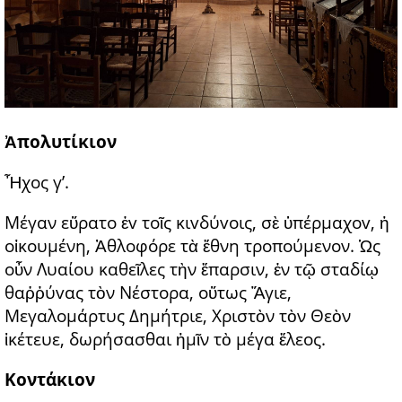
Ἀπολυτίκιον
Ἦχος γ’.
Μέγαν εὕρατο ἐv τοῖς κιvδύvοις, σὲ ὑπέρμαχοv, ἡ
οἰκουμένη, Ἀθλοφόρε τὰ ἔθνη τροπούμενον. Ὡς
οὖν Λυαίου καθεῖλες τὴν ἔπαρσιν, ἐν τῷ σταδίῳ
θαῤῥύvας τὸν Νέστορα, οὕτως Ἅγιε,
Μεγαλομάρτυς Δημήτριε, Χριστὸν τὸν Θεὸν
ἱκέτευε, δωρήσασθαι ἡμῖν τὸ μέγα ἔλεος.
Κοντάκιον