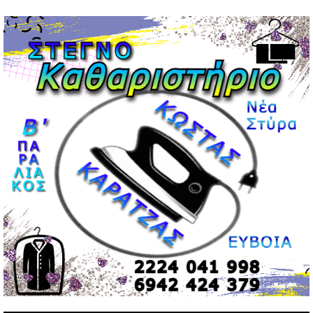
Μεντιλίμπαρ: Ξεχωριστό το κλίμα σε κάθε παιχνίδι ΠΑΟΚ
και Ολυμπιακού
02/05/2026 | 20:28
Περιστέρι: Ένταση μεταξύ ανηλίκων άφησε δύο
15χρονους τραυματίες
02/05/2026 | 18:56
Ηνωμένα Αραβικά Εμιράτα: Αίρουν τους περιορισμούς
στον εναέριο χώρο
02/05/2026 | 17:16
Η Αθηνά Λινού αφήνει ανοιχτό το ενδεχόμενο ένταξης
στον νέο πολιτικό φορέα Τσίπρα
02/05/2026 | 17:01
Αταμάν: Κανείς δεν έχει δικαίωμα να μιλά για τον πρόεδρο
και την οικογένειά του
02/05/2026 | 15:59
Μαρινάκης: Ο Ανδρουλάκης υπαναχώρησε στις
συμφωνίες για τις Ανεξάρτητες Αρχές
02/05/2026 | 09:36
Ψηφιακός έλεγχος στην αγορά: QR code για πωλήσεις