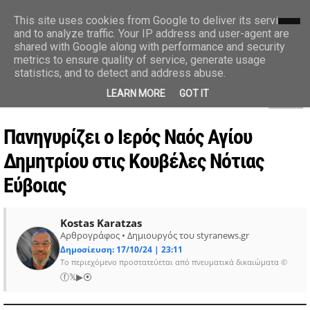
styranews.gr
This site uses cookies from Google to deliver its services
and to analyze traffic. Your IP address and user-agent are
shared with Google along with performance and security
Ειδήσεις-Γεγονότα-Επικαιρότητα
metrics to ensure quality of service, generate usage
statistics, and to detect and address abuse.
MENU
LEARN MORE
GOT IT
Πανηγυρίζει ο Ιερός Ναός Αγίου
Δημητρίου στις Κουβέλες Νότιας
Εύβοιας
Kostas Karatzas
Αρθρογράφος • Δημιουργός του styranews.gr
Δημοσίευση: 17/10/24 | 23:11
Το περιεχόμενο προστατεύεται από πνευματικά δικαιώματα ©
ⓕ
𝕏
▶
⦿