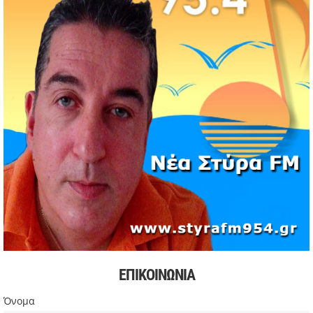
εντοπισμό λέμβου
11/05/2026 | 19:37
Νέος πρόεδρος στον Αθλητικό Όμιλο Νέων Στύρων ο
Αντώνης Κουμάκης
11/05/2026 | 16:32
Formula 1: Κυριαρχία Αντονέλι στο Μαϊάμι και αύξηση
διαφοράς στη βαθμολογία
03/05/2026 | 19:35
Αυξήσεις στην αμόλυβδη βενζίνη σε υψηλά επίπεδα από
την αρχή της κρίσης
03/05/2026 | 10:30
Χιόνισε σε Πάρνηθα και Πεντέλη – Διακοπή κυκλοφορίας
στη Λ. Πάρνηθος
03/05/2026 | 09:49
Πιέσεις στην παγκόσμια αγορά πετρελαίου και
συζητήσεις για αύξηση παραγωγής
ΕΠΙΚΟΙΝΩΝΙΑ
03/05/2026 | 09:34
Σακίρα: Περίπου 2 εκατ. θεατές στη συναυλία της στο Ρίο
Όνομα
ντε Τζανέιρο