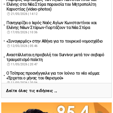
Ελένης στα Νέα Στύρα παρουσία του Μητροπολίτη
Καρυστίας (video-photos)
21/05/2026 | 14:12
Πανηγυρίζει ο Ιερός Ναός Αγίων Κωνσταντίνου και
Ελένης Νέων Στύρων-Γιορτάζουν τα Νέα Στύρα
17/05/2026 | 10:36
«Συναγερμός» στην Αθήνα για το τουρκικό νομοσχέδιο
12/05/2026 | 05:46
Αναστέλλεται η προβολή του Survivor μετά τον σοβαρό
τραυματισμό παίκτη
11/05/2026 | 20:47
Ο Τσίπρας προανήγγειλε για τον Ιούνιο το νέο κόμμα:
«Έρχεται ο μήνας του θερισμού»
11/05/2026 | 20:06
→
Δείτε όλες τις ειδήσεις
67 βουλευτές των Εργατικών ζητούν την παραίτηση του
Βρετανού πρωθυπουργού Κιρ Στάρμερ
11/05/2026 | 19:53
Διάσωση 40 μεταναστών νότια της Γαύδου μετά από