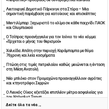
Βελόπουλος: Κριτική σε πολιτικούς αρχηγούς για
δηλώσεις την Πρωτομαγιά
Λειτουργεί Δημοτικό Πάρκινγκ στα Στύρα – Μια
01/05/2026 | 19:33
σημαντική παρέμβαση για κατοίκους και επισκέπτες
Υπερβολική ταχύτητα στο Αλιβέρι οδήγησε σε σύλληψη
Μεντιλίμπαρ: Ξεχωριστό το κλίμα σε κάθε παιχνίδι ΠΑΟΚ
38χρονου οδηγού
και Ολυμπιακού
01/05/2026 | 19:12
Ο Τσίπρας προανήγγειλε για τον Ιούνιο το νέο κόμμα:
Υποψηφιότητες για τις εκλογές νέας διοίκησης του ΑΟ
«Έρχεται ο μήνας του θερισμού»
Νέων Στύρων
01/05/2026 | 15:57
Χαλκίδα: Απάτη στην περιοχή Καράμπαμπα με θύμα
76χρονη και λεία κοσμήματα
Τουρκία: Ένταση στις συγκεντρώσεις για την Πρωτομαγιά
– Πάνω από 350 συλλήψεις
Πτώση στις τιμές πετρελαίου καθώς μειώνεται η ένταση
01/05/2026 | 13:20
στη Μέση Ανατολή
Μήνυμα σεβασμού από τη Μπιλμπάο προς ΠΑΟΚ και τιμή
Νέο μπλόκο στον Προμαχώνα προαναγγέλλουν αγρότες
στη μνήμη των επτά φιλάθλων
και κτηνοτρόφοι Σερρών
01/05/2026 | 13:03
Θεσσαλονίκη: Στο Ψυχιατρικό Νοσοκομείο ο 20χρονος
Ο Λευκός Οίκος εξετάζει επιπλέον μέτρα ασφαλείας για
που πετούσε αντικείμενα από το μπαλκόνι
τον Ντόναλντ Τραμπ
29/04/2026 | 20:27
→
Δείτε όλα τα νέα
Θεσσαλονίκη: Στο Ψυχιατρικό Νοσοκομείο ο 20χρονος