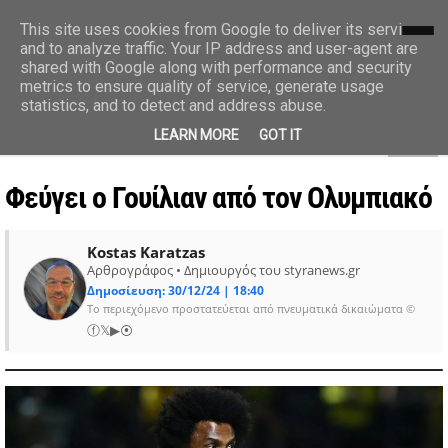
styranews.gr
This site uses cookies from Google to deliver its services
and to analyze traffic. Your IP address and user-agent are
shared with Google along with performance and security
Ειδήσεις-Γεγονότα-Επικαιρότητα
metrics to ensure quality of service, generate usage
statistics, and to detect and address abuse.
MENU
LEARN MORE
GOT IT
Φεύγει ο Γουίλιαν από τον Ολυμπιακό
Kostas Karatzas
Αρθρογράφος • Δημιουργός του styranews.gr
Δημοσίευση: 30/12/24 | 18:40
Το περιεχόμενο προστατεύεται από πνευματικά δικαιώματα ©
ⓕ
𝕏
▶
⦿