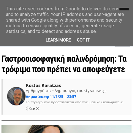
styranews.gr
This site uses cookies from Google to deliver its services
and to analyze traffic. Your IP address and user-agent are
shared with Google along with performance and security
Ειδήσεις-Γεγονότα-Επικαιρότητα
metrics to ensure quality of service, generate usage
statistics, and to detect and address abuse.
MENU
LEARN MORE
GOT IT
Γαστροοισοφαγική παλινδρόμηση: Τα
τρόφιμα που πρέπει να αποφεύγετε
Kostas Karatzas
Αρθρογράφος • Δημιουργός του styranews.gr
Δημοσίευση: 11/1/25 | 23:57
Το περιεχόμενο προστατεύεται από πνευματικά δικαιώματα ©
ⓕ
𝕏
▶
⦿