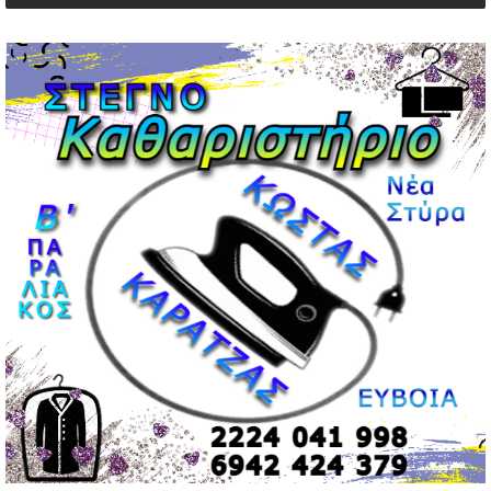
Μεντιλίμπαρ: Ξεχωριστό το κλίμα σε κάθε παιχνίδι ΠΑΟΚ
και Ολυμπιακού
02/05/2026 | 20:28
Περιστέρι: Ένταση μεταξύ ανηλίκων άφησε δύο
15χρονους τραυματίες
02/05/2026 | 18:56
Ηνωμένα Αραβικά Εμιράτα: Αίρουν τους περιορισμούς
στον εναέριο χώρο
02/05/2026 | 17:16
Η Αθηνά Λινού αφήνει ανοιχτό το ενδεχόμενο ένταξης
στον νέο πολιτικό φορέα Τσίπρα
02/05/2026 | 17:01
Αταμάν: Κανείς δεν έχει δικαίωμα να μιλά για τον πρόεδρο
και την οικογένειά του
02/05/2026 | 15:59
Μαρινάκης: Ο Ανδρουλάκης υπαναχώρησε στις
συμφωνίες για τις Ανεξάρτητες Αρχές
02/05/2026 | 09:36