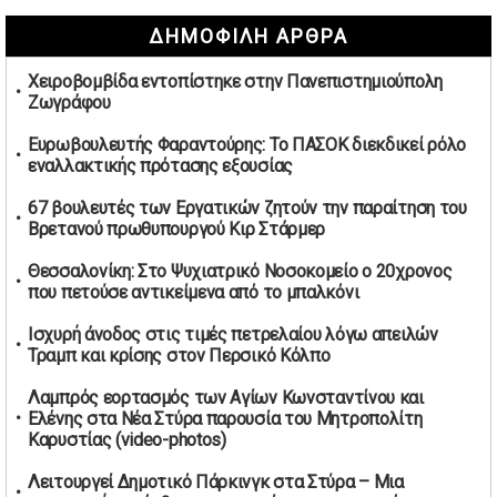
Ψηφιακός έλεγχος στην αγορά: QR code για πωλήσεις
ΔΗΜΟΦΙΛΗ ΑΡΘΡΑ
καπνικών και αλκοόλ σε 88.000 σημεία
02/05/2026 | 06:26
Χειροβομβίδα εντοπίστηκε στην Πανεπιστημιούπολη
Καύσιμα αεροσκαφών: Διαβεβαιώσεις ΕΕ για επάρκεια
Ζωγράφου
παρά τη γεωπολιτική ένταση
01/05/2026 | 19:54
Ευρωβουλευτής Φαραντούρης: Το ΠΑΣΟΚ διεκδικεί ρόλο
εναλλακτικής πρότασης εξουσίας
Βελόπουλος: Κριτική σε πολιτικούς αρχηγούς για
δηλώσεις την Πρωτομαγιά
67 βουλευτές των Εργατικών ζητούν την παραίτηση του
01/05/2026 | 19:33
Βρετανού πρωθυπουργού Κιρ Στάρμερ
Υπερβολική ταχύτητα στο Αλιβέρι οδήγησε σε σύλληψη
Θεσσαλονίκη: Στο Ψυχιατρικό Νοσοκομείο ο 20χρονος
38χρονου οδηγού
που πετούσε αντικείμενα από το μπαλκόνι
01/05/2026 | 19:12
Ισχυρή άνοδος στις τιμές πετρελαίου λόγω απειλών
Υποψηφιότητες για τις εκλογές νέας διοίκησης του ΑΟ
Τραμπ και κρίσης στον Περσικό Κόλπο
Νέων Στύρων
01/05/2026 | 15:57
Λαμπρός εορτασμός των Αγίων Κωνσταντίνου και
Ελένης στα Νέα Στύρα παρουσία του Μητροπολίτη
Τουρκία: Ένταση στις συγκεντρώσεις για την Πρωτομαγιά
Καρυστίας (video-photos)
– Πάνω από 350 συλλήψεις
01/05/2026 | 13:20
Λειτουργεί Δημοτικό Πάρκινγκ στα Στύρα – Μια