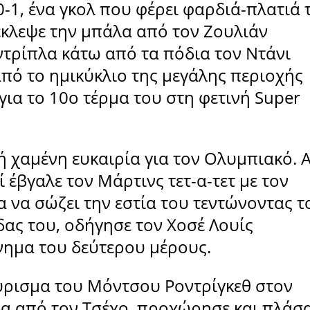
0-1, ένα γκολ που φέρει φαρδιά-πλατιά 
κλεψε την μπάλα από τον Ζουλιάν
ντρίπλα κάτω από τα πόδια τον Ντάνι
από το ημικύκλιο της μεγάλης περιοχής
 για το 10ο τέρμα του στη φετινή Super
 χαμένη ευκαιρία για τον Ολυμπιακό. 
 έβγαλε τον Μάρτινς τετ-α-τετ με τον
 να σώζει την εστία του τεντώνοντας τ
άδας του, οδήγησε τον Χοσέ Λουίς
νημα του δεύτερου μέρους.
ύρισμα του Μόντσου Ροντρίγκεθ στον
λα από τον Τσέχο, προχώρησε και πλάσ