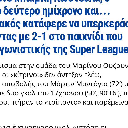
ο δεύτερο ημίχρονο και…
πιακός κατάφερε να υπερκερά
τας με 2-1 στο παιχνίδι που
αγωνιστικής της Super Leagu
άδισμα στην ομάδα του Μαρίνου Ουζουν
ι «κίτρινοι» δεν άντεξαν ελέω,
 αποβολής του Μάρτιν Μοντόγια (72’) 
ε δυο γκολ του 17χρονου (50’, 90’+6’), 
ου,
πήραν το «τρίποντο» και παρέμειν
για ένα γρήγορο γκολ, ωστόσο οι