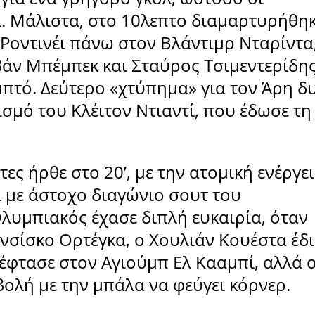
. Μάλιστα, στο 10λεπτο διαμαρτυρήθη
 Ροντινέι πάνω στον Βλάντιμρ Νταρίντα
βάν Μπέμπεκ και Σταύρος Τσιμεντερίδης
πτό. Δεύτερο «χτύπημα» για τον Άρη δ
σμό του Κλέιτον Ντιαντί, που έδωσε τη
ες ήρθε στο 20’, με την ατομική ενέργε
 με άστοχο διαγώνιο σουτ του
λυμπιακός έχασε διπλή ευκαιρία, όταν
νσίσκο Ορτέγκα, ο Χουλιάν Κουέστα έδ
έφτασε στον Αγιούμπ Ελ Κααμπί, αλλά 
ολή με την μπάλα να φεύγει κόρνερ.