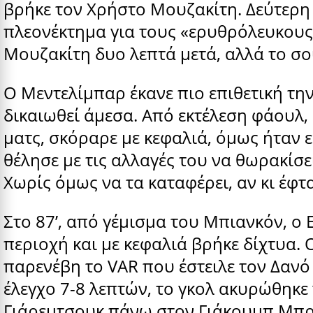
βρήκε τον Χρήστο Μουζακίτη. Δεύτερη 
πλεονέκτημα για τους «ερυθρόλευκους
Μουζακίτη δυο λεπτά μετά, αλλά το σο
Ο Μεντελίμπαρ έκανε πιο επιθετική την
δικαιωθεί άμεσα. Από εκτέλεση φάουλ, 
ματς, σκόραρε με κεφαλιά, όμως ήταν ε
θέλησε με τις αλλαγές του να θωρακίσε
Χωρίς όμως να τα καταφέρει, αν κι έφ
Στο 87’, από γέμισμα του Μπιανκόν, ο
περιοχή και με κεφαλιά βρήκε δίχτυα. 
παρενέβη το VAR που έστειλε τον Δανό γι
έλεγχο 7-8 λεπτών, το γκολ ακυρώθηκ
Γιάρεμτσουκ πάνω στον Γιάκουμπ Μπρ