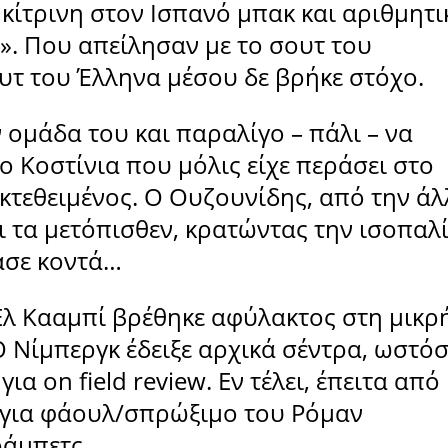
κίτρινη στον Ισπανό μπακ και αριθμητι
». Που απείλησαν με το σουτ του
υτ του Έλληνα μέσου δε βρήκε στόχο.
 ομάδα του και παραλίγο – πάλι – να
ο Κοστίνια που μόλις είχε περάσει στο
κτεθειμένος. Ο Ουζουνίδης, από την άλ
ι τα μετόπισθεν, κρατώντας την ισοπαλί
τασε κοντά…
 Ελ Κααμπί βρέθηκε αφύλακτος στη μικρ
Ο Νίμπεργκ έδειξε αρχικά σέντρα, ωστό
α on field review. Εν τέλει, έπειτα από
ε για φάουλ/σπρώξιμο του Ρόμαν
άμπετς.