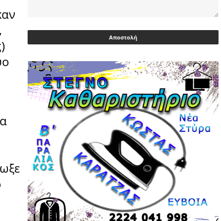
καν
Ευρωβουλευτής Φαραντούρης: Το
,
ΠΑΣΟΚ διεκδικεί ρόλο εναλλακτικής
πρότασης εξουσίας
)
03/05/2026 | 08:18
υο
Ακρίβεια: Με λίστα και περιορισμένες
επιλογές οι αγορές των νοικοκυριών
03/05/2026 | 07:59
Υεμένη: Σομαλοί πειρατές στο
ια
πετρελαιοφόρο Eureka
03/05/2026 | 06:40
Αντιδρά μετά από 17 ημέρες νοσηλείας
ιωξε
ο Γιώργος Μυλωνάκης, τον
επισκέφτηκε ο πρωθυπουργός
ο
02/05/2026 | 20:54
Μεντιλίμπαρ: Ξεχωριστό το κλίμα σε
κάθε παιχνίδι ΠΑΟΚ και Ολυμπιακού