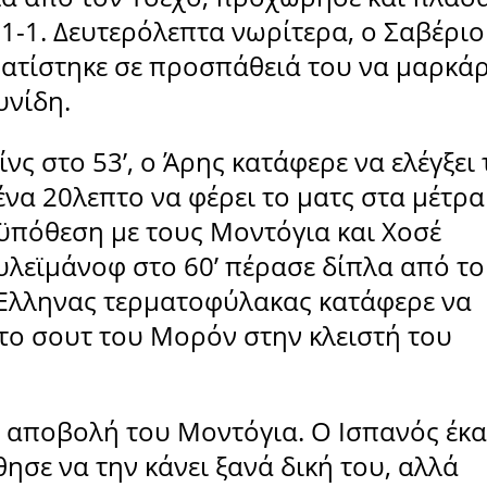
 1-1. Δευτερόλεπτα νωρίτερα, ο Σαβέριο
ματίστηκε σε προσπάθειά του να μαρκάρ
υνίδη.
νς στο 53’, ο Άρης κατάφερε να ελέγξει 
να 20λεπτο να φέρει το ματς στα μέτρα
ϋπόθεση με τους Μοντόγια και Χοσέ
ουλεϊμάνοφ στο 60’ πέρασε δίπλα από το
Ο Έλληνας τερματοφύλακας κατάφερε να
 το σουτ του Μορόν στην κλειστή του
ν αποβολή του Μοντόγια. Ο Ισπανός έκα
σε να την κάνει ξανά δική του, αλλά