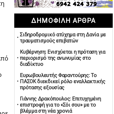
τη
02/05/2026 | 20:28
Περιστέρι: Ένταση μεταξύ ανηλίκων
ΔΗΜΟΦΙΛΗ ΑΡΘΡΑ
άφησε δύο 15χρονους τραυματίες
02/05/2026 | 18:56
Σιδηροδρομικό ατύχημα στη Δανία με
Ηνωμένα Αραβικά Εμιράτα: Αίρουν
τραυματισμούς επιβατών
τους περιορισμούς στον εναέριο χώρο
02/05/2026 | 17:16
Κυβέρνηση: Ενισχύεται η πρόταση για
Από
Η Αθηνά Λινού αφήνει ανοιχτό το
περιορισμό της ανωνυμίας στο
ενδεχόμενο ένταξης στον νέο
διαδίκτυο
πολιτικό φορέα Τσίπρα
ο
Ευρωβουλευτής Φαραντούρης: Το
02/05/2026 | 17:01
ΠΑΣΟΚ διεκδικεί ρόλο εναλλακτικής
Αταμάν: Κανείς δεν έχει δικαίωμα να
πρότασης εξουσίας
μιλά για τον πρόεδρο και την
οικογένειά του
Γιάννης Δρακόπουλος: Επιτυχημένη
02/05/2026 | 15:59
επιστροφή για το «Σόι σου» με το
βλέμμα στη νέα χρονιά
αρε
Μαρινάκης: Ο Ανδρουλάκης