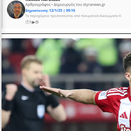
Αρθρογράφος • Δημιουργός του styranews.gr
Δημοσίευση: 12/1/25 | 00:16
Το περιεχόμενο προστατεύεται από πνευματικά δικαιώματα ©
ⓕ
𝕏
▶
⦿