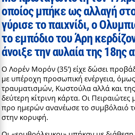
οποίος μπήκε ως αλλαγή στ
γύρισε το παιχνίδι, ο Ολυμ
το εμπόδιο του Άρη κερδίζον
άνοιξε την αυλαία της 18ης 
Ο Λορέν Μορόν (35’) είχε δώσει προβ
με υπέροχη προσωπική ενέργεια, όμως ο
τραυματισμών, Κωστούλα αλλά και της
δεύτερη κίτρινη κάρτα. Οι Πειραιώτες μ
προ ημερών ανανέωσε το συμβόλαιό τ
στην κορυφή.
Οι «ερυθρόλευκοι» μπήκαν με διάθεση 