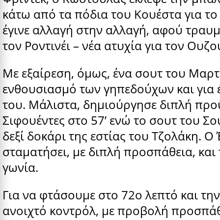
κάτω από τα πόδια του Κουέστα για το
έγινε αλλαγή στην αλλαγή, αφού τραυ
τον Ροντινέι – νέα ατυχία για τον Ουζο
Με εξαίρεση, όμως, ένα σουτ του Μαρτί
ενθουσιασμό των γηπεδούχων και για έ
του. Μάλιστα, δημιούργησε διπλή προ
Σιφουέντες στο 57’ ενώ το σουτ του Σ
δεξί δοκάρι της εστίας του Τζολάκη. 
σταματήσει, με διπλή προσπάθεια, και
γωνία.
Για να φτάσουμε στο 72ο λεπτό και τη
ανοιχτό κοντρόλ, με προβολή προσπάθη