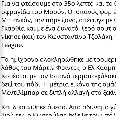
Για να φτάσουμε στο 35ο λεπτό και το 
σφραγίδα του Μορόν. Ο Ισπανός φορ έ
Μπιανκόν, την πήρε ξανά, απέφυγε με 
Γκαρθία και με ένα δυνατό, ξερό σουτ 
νίκησε (και) τον Κωνσταντίνο Τζολάκη,
League.
Το ημίχρονο ολοκληρώθηκε με τρομερή
λάθος του Μάρτιν Φρίντεκ, ο Ελ Κααμπί
Κουέστα, με τον Ισπανό τερματοφύλακα
δεξί του πόδι. Η μέτρια εικόνα της ομ
Μεντιλίμπαρ σε διπλή αλλαγή στο ξεκί
Και δικαιώθηκε άμεσα. Από αδύναμο γ
Φρίντεκ, ο Κωστούλας έκλεψε την μπά