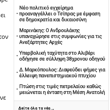
υπαναχώρησε στις συμφωνίες για τις
Νέο πολιτικό εγχείρημα
Ανεξάρτητες Αρχές
προαναγγέλλει ο Τσίπρας με έμφαση
ει
02/05/2026 | 09:36
σε δημοκρατία και δικαιοσύνη
Ψηφιακός έλεγχος στην αγορά: QR
Μαρινάκης: Ο Ανδρουλάκης
code για πωλήσεις καπνικών και
τον
υπαναχώρησε στις συμφωνίες για τις
αλκοόλ σε 88.000 σημεία
Ανεξάρτητες Αρχές
02/05/2026 | 06:26
Καύσιμα αεροσκαφών: Διαβεβαιώσεις
Υπερβολική ταχύτητα στο Αλιβέρι
ΕΕ για επάρκεια παρά τη γεωπολιτική
οδήγησε σε σύλληψη 38χρονου οδηγού
ένταση
Δ. Μαρκόπουλος: Διαψεύδει φήμες για
01/05/2026 | 19:54
έλλειψη πανεπιστημιακού πτυχίου
Βελόπουλος: Κριτική σε πολιτικούς
αρχηγούς για δηλώσεις την
Πτώση στις τιμές πετρελαίου καθώς
Πρωτομαγιά
μειώνεται η ένταση στη Μέση Ανατολή
νε
01/05/2026 | 19:33
Ερντογάν: Εκτός κυβέρνησης ο
Υπερβολική ταχύτητα στο Αλιβέρι
→
Δείτε όλα τα νέα
υφυπουργός Παιδείας μετά τα