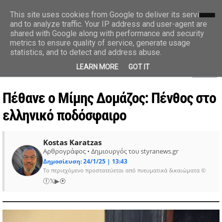
styranews.gr
This site uses cookies from Google to deliver its services
and to analyze traffic. Your IP address and user-agent are
shared with Google along with performance and security
Ειδήσεις-Γεγονότα-Επικαιρότητα
metrics to ensure quality of service, generate usage
statistics, and to detect and address abuse.
MENU
LEARN MORE
GOT IT
Πέθανε ο Μίμης Δομάζος: Πένθος στο
ελληνικό ποδόσφαιρο
Kostas Karatzas
Αρθρογράφος • Δημιουργός του styranews.gr
Δημοσίευση: 24/1/25 | 13:43
Το περιεχόμενο προστατεύεται από πνευματικά δικαιώματα ©
ⓕ
𝕏
▶
⦿