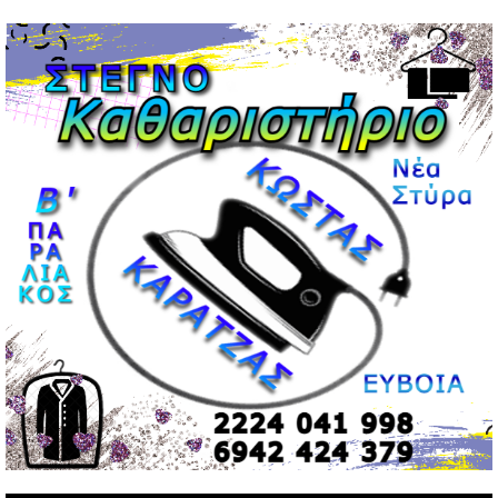
Μεντιλίμπαρ: Ξεχωριστό το κλίμα σε κάθε παιχνίδι ΠΑΟΚ
και Ολυμπιακού
02/05/2026 | 20:28
Περιστέρι: Ένταση μεταξύ ανηλίκων άφησε δύο
15χρονους τραυματίες
02/05/2026 | 18:56
Ηνωμένα Αραβικά Εμιράτα: Αίρουν τους περιορισμούς
στον εναέριο χώρο
02/05/2026 | 17:16
Η Αθηνά Λινού αφήνει ανοιχτό το ενδεχόμενο ένταξης
στον νέο πολιτικό φορέα Τσίπρα
02/05/2026 | 17:01
Αταμάν: Κανείς δεν έχει δικαίωμα να μιλά για τον πρόεδρο
και την οικογένειά του
02/05/2026 | 15:59
Μαρινάκης: Ο Ανδρουλάκης υπαναχώρησε στις
συμφωνίες για τις Ανεξάρτητες Αρχές
02/05/2026 | 09:36
Ψηφιακός έλεγχος στην αγορά: QR code για πωλήσεις