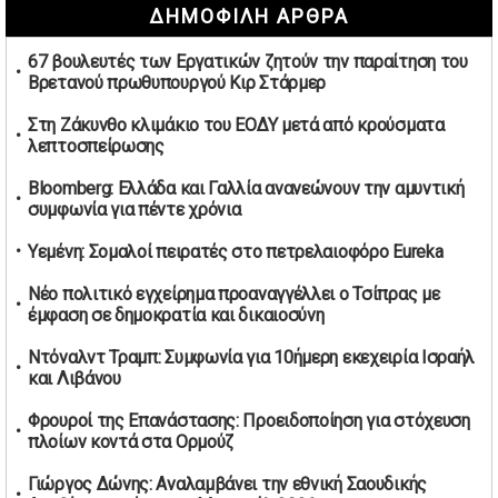
ΔΗΜΟΦΙΛΗ ΑΡΘΡΑ
καπνικών και αλκοόλ σε 88.000 σημεία
02/05/2026 | 06:26
67 βουλευτές των Εργατικών ζητούν την παραίτηση του
Καύσιμα αεροσκαφών: Διαβεβαιώσεις ΕΕ για επάρκεια
Βρετανού πρωθυπουργού Κιρ Στάρμερ
παρά τη γεωπολιτική ένταση
01/05/2026 | 19:54
Στη Ζάκυνθο κλιμάκιο του ΕΟΔΥ μετά από κρούσματα
λεπτοσπείρωσης
Βελόπουλος: Κριτική σε πολιτικούς αρχηγούς για
δηλώσεις την Πρωτομαγιά
Bloomberg: Ελλάδα και Γαλλία ανανεώνουν την αμυντική
01/05/2026 | 19:33
συμφωνία για πέντε χρόνια
Υπερβολική ταχύτητα στο Αλιβέρι οδήγησε σε σύλληψη
Υεμένη: Σομαλοί πειρατές στο πετρελαιοφόρο Eureka
38χρονου οδηγού
01/05/2026 | 19:12
Νέο πολιτικό εγχείρημα προαναγγέλλει ο Τσίπρας με
έμφαση σε δημοκρατία και δικαιοσύνη
Υποψηφιότητες για τις εκλογές νέας διοίκησης του ΑΟ
Νέων Στύρων
Ντόναλντ Τραμπ: Συμφωνία για 10ήμερη εκεχειρία Ισραήλ
01/05/2026 | 15:57
και Λιβάνου
Τουρκία: Ένταση στις συγκεντρώσεις για την Πρωτομαγιά
Φρουροί της Επανάστασης: Προειδοποίηση για στόχευση
– Πάνω από 350 συλλήψεις
πλοίων κοντά στα Ορμούζ
01/05/2026 | 13:20
Γιώργος Δώνης: Αναλαμβάνει την εθνική Σαουδικής
Μήνυμα σεβασμού από τη Μπιλμπάο προς ΠΑΟΚ και τιμή