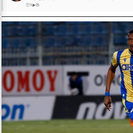
ⓕ
𝕏
▶
⦿