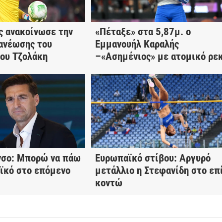
ς ανακοίνωσε την
«Πέταξε» στα 5,87μ. ο
ανέωσης του
Εμμανουήλ Καραλής
ου Τζολάκη
–«Ασημένιος» με ατομικό ρε
νσο: Μπορώ να πάω
Ευρωπαϊκό στίβου: Αργυρό
ϊκό στο επόμενο
μετάλλιο η Στεφανίδη στο επ
κοντώ