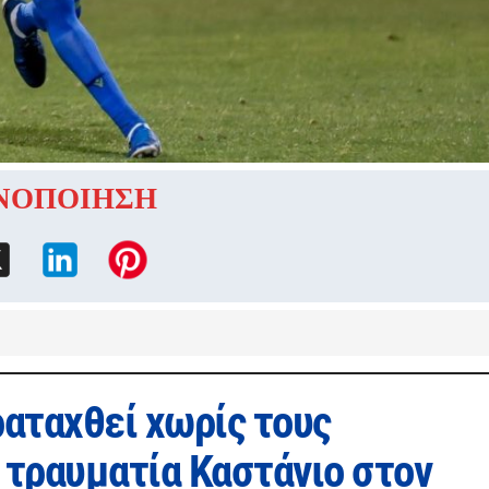
ΝΟΠΟΙΗΣΗ
ραταχθεί χωρίς τους
 τραυματία Καστάνιο στον