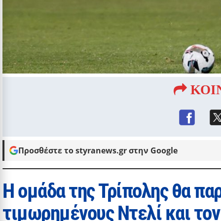
ΚΟΙ
Προσθέστε το styranews.gr στην Google
Η ομάδα της Τρίπολης θα πα
τιμωρημένους Ντελί και τον