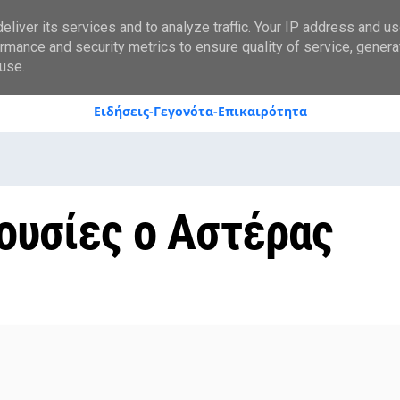
styranews.gr
liver its services and to analyze traffic. Your IP address and u
rmance and security metrics to ensure quality of service, gener
use.
Ειδήσεις-Γεγονότα-Επικαιρότητα
ουσίες ο Αστέρας