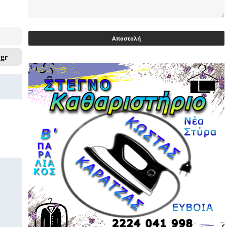
Ευρωβουλευτής Φαραντούρης: Το
ΠΑΣΟΚ διεκδικεί ρόλο εναλλακτικής
πρότασης εξουσίας
03/05/2026 | 08:18
.gr
Ακρίβεια: Με λίστα και περιορισμένες
επιλογές οι αγορές των νοικοκυριών
03/05/2026 | 07:59
Υεμένη: Σομαλοί πειρατές στο
πετρελαιοφόρο Eureka
03/05/2026 | 06:40
Αντιδρά μετά από 17 ημέρες νοσηλείας
ο Γιώργος Μυλωνάκης, τον
επισκέφτηκε ο πρωθυπουργός
02/05/2026 | 20:54
Μεντιλίμπαρ: Ξεχωριστό το κλίμα σε
κάθε παιχνίδι ΠΑΟΚ και Ολυμπιακού