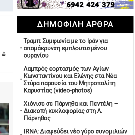
02/05/2026 | 20:28
Περιστέρι: Ένταση μεταξύ ανηλίκων
ΔΗΜΟΦΙΛΗ ΑΡΘΡΑ
άφησε δύο 15χρονους τραυματίες
02/05/2026 | 18:56
Τραμπ: Συμφωνία με το Ιράν για
Ηνωμένα Αραβικά Εμιράτα: Αίρουν
απομάκρυνση εμπλουτισμένου
τους περιορισμούς στον εναέριο χώρο
ουρανίου
02/05/2026 | 17:16
Η Αθηνά Λινού αφήνει ανοιχτό το
Λαμπρός εορτασμός των Αγίων
ενδεχόμενο ένταξης στον νέο
Κωνσταντίνου και Ελένης στα Νέα
πολιτικό φορέα Τσίπρα
Στύρα παρουσία του Μητροπολίτη
Καρυστίας (video-photos)
02/05/2026 | 17:01
Αταμάν: Κανείς δεν έχει δικαίωμα να
Χιόνισε σε Πάρνηθα και Πεντέλη –
μιλά για τον πρόεδρο και την
Διακοπή κυκλοφορίας στη Λ.
οικογένειά του
Πάρνηθος
02/05/2026 | 15:59
IRNA: Διαψεύδει νέο γύρο συνομιλιών
Μαρινάκης: Ο Ανδρουλάκης