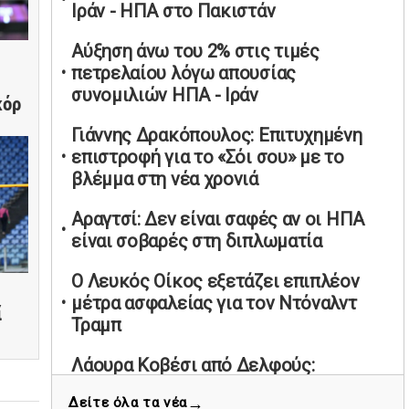
Ιράν - ΗΠΑ στο Πακιστάν
υπαναχώρησε στις συμφωνίες για τις
Ανεξάρτητες Αρχές
Αύξηση άνω του 2% στις τιμές
02/05/2026 | 09:36
πετρελαίου λόγω απουσίας
Ψηφιακός έλεγχος στην αγορά: QR
συνομιλιών ΗΠΑ - Ιράν
κόρ
code για πωλήσεις καπνικών και
Γιάννης Δρακόπουλος: Επιτυχημένη
αλκοόλ σε 88.000 σημεία
επιστροφή για το «Σόι σου» με το
02/05/2026 | 06:26
βλέμμα στη νέα χρονιά
Καύσιμα αεροσκαφών: Διαβεβαιώσεις
ΕΕ για επάρκεια παρά τη γεωπολιτική
Αραγτσί: Δεν είναι σαφές αν οι ΗΠΑ
ένταση
είναι σοβαρές στη διπλωματία
01/05/2026 | 19:54
Ο Λευκός Οίκος εξετάζει επιπλέον
Βελόπουλος: Κριτική σε πολιτικούς
μέτρα ασφαλείας για τον Ντόναλντ
αρχηγούς για δηλώσεις την
ί
Τραμπ
Πρωτομαγιά
01/05/2026 | 19:33
Λάουρα Κοβέσι από Δελφούς:
ΟΠΕΚΕΠΕ σύμβολο διαφθοράς και
Υπερβολική ταχύτητα στο Αλιβέρι
→
Δείτε όλα τα νέα
πελατειακών σχέσεων