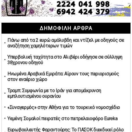
Μαρινάκης: Ο Ανδρουλάκης υπαναχώρησε στις
συμφωνίες για τις Ανεξάρτητες Αρχές
02/05/2026 | 09:36
Ψηφιακός έλεγχος στην αγορά: QR code για πωλήσεις
ΔΗΜΟΦΙΛΗ ΑΡΘΡΑ
καπνικών και αλκοόλ σε 88.000 σημεία
02/05/2026 | 06:26
Πάνω από τα 2 ευρώ αμόλυβδη και ντίζελ με οδηγούς σε
Καύσιμα αεροσκαφών: Διαβεβαιώσεις ΕΕ για επάρκεια
αναζήτηση χαμηλότερων τιμών
παρά τη γεωπολιτική ένταση
01/05/2026 | 19:54
Υπερβολική ταχύτητα στο Αλιβέρι οδήγησε σε σύλληψη
38χρονου οδηγού
Βελόπουλος: Κριτική σε πολιτικούς αρχηγούς για
δηλώσεις την Πρωτομαγιά
Ηνωμένα Αραβικά Εμιράτα: Αίρουν τους περιορισμούς
01/05/2026 | 19:33
στον εναέριο χώρο
Υπερβολική ταχύτητα στο Αλιβέρι οδήγησε σε σύλληψη
Τραμπ: Συμφωνία με το Ιράν για απομάκρυνση
38χρονου οδηγού
εμπλουτισμένου ουρανίου
01/05/2026 | 19:12
«Συναγερμός» στην Αθήνα για το τουρκικό νομοσχέδιο
Υποψηφιότητες για τις εκλογές νέας διοίκησης του ΑΟ
Νέων Στύρων
Υεμένη: Σομαλοί πειρατές στο πετρελαιοφόρο Eureka
01/05/2026 | 15:57
Ευρωβουλευτής Φαραντούρης: Το ΠΑΣΟΚ διεκδικεί ρόλο
Τουρκία: Ένταση στις συγκεντρώσεις για την Πρωτομαγιά