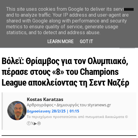
styranews.gr
This site uses cookies from Google to deliver its services
and to analyze traffic. Your IP address and user-agent are
shared with Google along with performance and security
Ειδήσεις-Γεγονότα-Επικαιρότητα
metrics to ensure quality of service, generate usage
statistics, and to detect and address abuse.
MENU
LEARN MORE
GOT IT
Βόλεϊ: Θρίαμβος για τον Ολυμπιακό,
πέρασε στους «8» του Champions
League αποκλείοντας τη Σεντ Ναζέρ
Kostas Karatzas
Αρθρογράφος • Δημιουργός του styranews.gr
Δημοσίευση: 28/2/25 | 01:15
Το περιεχόμενο προστατεύεται από πνευματικά δικαιώματα ©
ⓕ
𝕏
▶
⦿