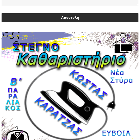
Αντιδρά μετά από 17 ημέρες νοσηλείας ο Γιώργος
Μυλωνάκης, τον επισκέφτηκε ο πρωθυπουργός
02/05/2026 | 20:54
Μεντιλίμπαρ: Ξεχωριστό το κλίμα σε κάθε παιχνίδι ΠΑΟΚ
και Ολυμπιακού
02/05/2026 | 20:28
Περιστέρι: Ένταση μεταξύ ανηλίκων άφησε δύο
15χρονους τραυματίες
02/05/2026 | 18:56
Ηνωμένα Αραβικά Εμιράτα: Αίρουν τους περιορισμούς
στον εναέριο χώρο
02/05/2026 | 17:16
Η Αθηνά Λινού αφήνει ανοιχτό το ενδεχόμενο ένταξης
στον νέο πολιτικό φορέα Τσίπρα
02/05/2026 | 17:01
Αταμάν: Κανείς δεν έχει δικαίωμα να μιλά για τον πρόεδρο
και την οικογένειά του
02/05/2026 | 15:59