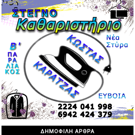
και Ολυμπιακού
02/05/2026 | 20:28
Περιστέρι: Ένταση μεταξύ ανηλίκων άφησε δύο
15χρονους τραυματίες
02/05/2026 | 18:56
Ηνωμένα Αραβικά Εμιράτα: Αίρουν τους περιορισμούς
στον εναέριο χώρο
02/05/2026 | 17:16
Η Αθηνά Λινού αφήνει ανοιχτό το ενδεχόμενο ένταξης
στον νέο πολιτικό φορέα Τσίπρα
02/05/2026 | 17:01
Αταμάν: Κανείς δεν έχει δικαίωμα να μιλά για τον πρόεδρο
και την οικογένειά του
02/05/2026 | 15:59
Μαρινάκης: Ο Ανδρουλάκης υπαναχώρησε στις
συμφωνίες για τις Ανεξάρτητες Αρχές
02/05/2026 | 09:36
Ψηφιακός έλεγχος στην αγορά: QR code για πωλήσεις
ΔΗΜΟΦΙΛΗ ΑΡΘΡΑ
καπνικών και αλκοόλ σε 88.000 σημεία