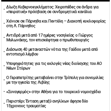
02/05/2026 | 06:26
Δίωξη Κυβερνοεγκλήματος: Χειροπέδες σε άνδρα για
Καύσιμα αεροσκαφών: Διαβεβαιώσεις ΕΕ για επάρκεια
«πειρατική» πρόσβαση σε συνδρομητικά κανάλια
παρά τη γεωπολιτική ένταση
01/05/2026 | 19:54
Χιόνισε σε Πάρνηθα και Πεντέλη – Διακοπή κυκλοφορίας
στη Λ. Πάρνηθος
Βελόπουλος: Κριτική σε πολιτικούς αρχηγούς για
δηλώσεις την Πρωτομαγιά
Αντιδρά μετά από 17 ημέρες νοσηλείας ο Γιώργος
01/05/2026 | 19:33
Μυλωνάκης, τον επισκέφτηκε ο πρωθυπουργός
Υπερβολική ταχύτητα στο Αλιβέρι οδήγησε σε σύλληψη
Διάσωση 40 μεταναστών νότια της Γαύδου μετά από
38χρονου οδηγού
εντοπισμό λέμβου
01/05/2026 | 19:12
Υποψηφιότητες για τις εκλογές νέας διοίκησης του ΑΟ
Υποψηφιότητες για τις εκλογές νέας διοίκησης του ΑΟ
Νέων Στύρων
Νέων Στύρων
01/05/2026 | 15:57
Ο Γεραπετρίτης μεταβαίνει στην Τρίπολη για συνομιλίες
με την ηγεσία της Λιβύης
Τουρκία: Ένταση στις συγκεντρώσεις για την Πρωτομαγιά
– Πάνω από 350 συλλήψεις
«Συναγερμός» στην Αθήνα για το τουρκικό νομοσχέδιο
01/05/2026 | 13:20
Περιστέρι: Ένταση μεταξύ ανηλίκων άφησε δύο
Μήνυμα σεβασμού από τη Μπιλμπάο προς ΠΑΟΚ και τιμή
15χρονους τραυματίες
στη μνήμη των επτά φιλάθλων
01/05/2026 | 13:03