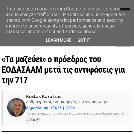
styranews.gr
This site uses cookies from Google to deliver its services
and to analyze traffic. Your IP address and user-agent are
shared with Google along with performance and security
Ειδήσεις-Γεγονότα-Επικαιρότητα
metrics to ensure quality of service, generate usage
statistics, and to detect and address abuse.
MENU
LEARN MORE
GOT IT
«Τα μαζεύει» ο πρόεδρος του
ΕΟΔΑΣΑΑΜ μετά τις αντιφάσεις για
την 717
Kostas Karatzas
Αρθρογράφος • Δημιουργός του styranews.gr
Δημοσίευση: 3/3/25 | 20:06
Το περιεχόμενο προστατεύεται από πνευματικά δικαιώματα ©
ⓕ
𝕏
▶
⦿