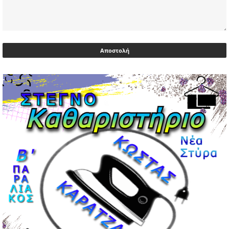
Υεμένη: Σομαλοί πειρατές στο πετρελαιοφόρο Eureka
03/05/2026 | 06:40
Αντιδρά μετά από 17 ημέρες νοσηλείας ο Γιώργος
Μυλωνάκης, τον επισκέφτηκε ο πρωθυπουργός
02/05/2026 | 20:54
Μεντιλίμπαρ: Ξεχωριστό το κλίμα σε κάθε παιχνίδι ΠΑΟΚ
και Ολυμπιακού
02/05/2026 | 20:28
Περιστέρι: Ένταση μεταξύ ανηλίκων άφησε δύο
15χρονους τραυματίες
02/05/2026 | 18:56
Ηνωμένα Αραβικά Εμιράτα: Αίρουν τους περιορισμούς
στον εναέριο χώρο
02/05/2026 | 17:16
Η Αθηνά Λινού αφήνει ανοιχτό το ενδεχόμενο ένταξης
στον νέο πολιτικό φορέα Τσίπρα
02/05/2026 | 17:01
Αταμάν: Κανείς δεν έχει δικαίωμα να μιλά για τον πρόεδρο
και την οικογένειά του