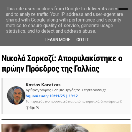
styranews.gr
This site uses cookies from Google to deliver its services
and to analyze traffic. Your IP address and user-agent are
shared with Google along with performance and security
Ειδήσεις-Γεγονότα-Επικαιρότητα
metrics to ensure quality of service, generate usage
statistics, and to detect and address abuse.
MENU
LEARN MORE
GOT IT
Νικολά Σαρκοζί: Αποφυλακίστηκε ο
πρώην Πρόεδρος της Γαλλίας
Kostas Karatzas
Αρθρογράφος • Δημιουργός του styranews.gr
Δημοσίευση: 10/11/25 | 19:12
Το περιεχόμενο προστατεύεται από πνευματικά δικαιώματα ©
ⓕ
𝕏
▶
⦿