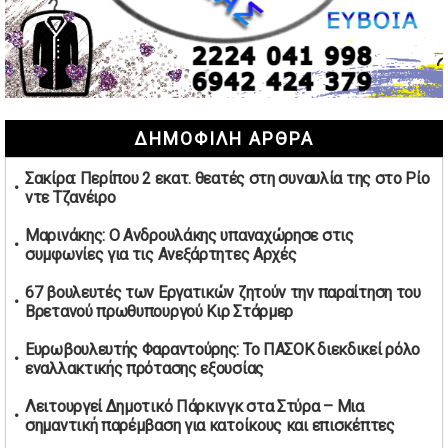
02/05/2026 | 15:59
Μαρινάκης: Ο Ανδρουλάκης υπαναχώρησε στις
συμφωνίες για τις Ανεξάρτητες Αρχές
02/05/2026 | 09:36
Ψηφιακός έλεγχος στην αγορά: QR code για πωλήσεις
ΔΗΜΟΦΙΛΗ ΑΡΘΡΑ
καπνικών και αλκοόλ σε 88.000 σημεία
02/05/2026 | 06:26
Σακίρα: Περίπου 2 εκατ. θεατές στη συναυλία της στο Ρίο
Καύσιμα αεροσκαφών: Διαβεβαιώσεις ΕΕ για επάρκεια
ντε Τζανέιρο
παρά τη γεωπολιτική ένταση
01/05/2026 | 19:54
Μαρινάκης: Ο Ανδρουλάκης υπαναχώρησε στις
συμφωνίες για τις Ανεξάρτητες Αρχές
Βελόπουλος: Κριτική σε πολιτικούς αρχηγούς για
δηλώσεις την Πρωτομαγιά
67 βουλευτές των Εργατικών ζητούν την παραίτηση του
01/05/2026 | 19:33
Βρετανού πρωθυπουργού Κιρ Στάρμερ
Υπερβολική ταχύτητα στο Αλιβέρι οδήγησε σε σύλληψη
Ευρωβουλευτής Φαραντούρης: Το ΠΑΣΟΚ διεκδικεί ρόλο
38χρονου οδηγού
εναλλακτικής πρότασης εξουσίας
01/05/2026 | 19:12
Λειτουργεί Δημοτικό Πάρκινγκ στα Στύρα – Μια
Υποψηφιότητες για τις εκλογές νέας διοίκησης του ΑΟ
σημαντική παρέμβαση για κατοίκους και επισκέπτες
Νέων Στύρων