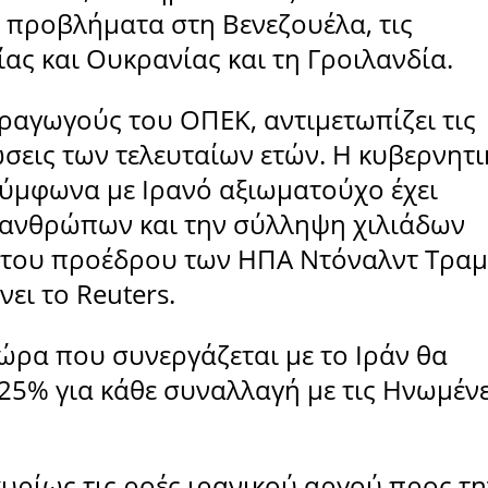
 προβλήματα στη Βενεζουέλα, τις
ας και Ουκρανίας και τη Γροιλανδία.
ραγωγούς του ΟΠΕΚ, αντιμετωπίζει τις
σεις των τελευταίων ετών. Η κυβερνητι
ύμφωνα με Ιρανό αξιωματούχο έχει
 ανθρώπων και την σύλληψη χιλιάδων
 του προέδρου των ΗΠΑ Ντόναλντ Τρα
ει το Reuters.
ώρα που συνεργάζεται με το Ιράν θα
25% για κάθε συναλλαγή με τις Ηνωμέν
υρίως τις ροές ιρανικού αργού προς τη