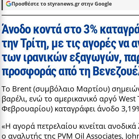
Προσθέστε το styranews.gr στην Google
Άνοδο κοντά στο 3% καταγρά
την Τρίτη, με τις αγορές να 
των ιρανικών εξαγωγών, παρ
προσφοράς από τη Βενεζουέ
Το Brent (συμβόλαιο Μαρτίου) σημειών
βαρέλι, ενώ το αμερικανικό αργό West 
Φεβρουαρίου) καταγράφει άνοδο 3,19%
«Η αγορά πετρελαίου κινείται ανοδικ
ο αναλυτής της PVM Oil Associates, Jo