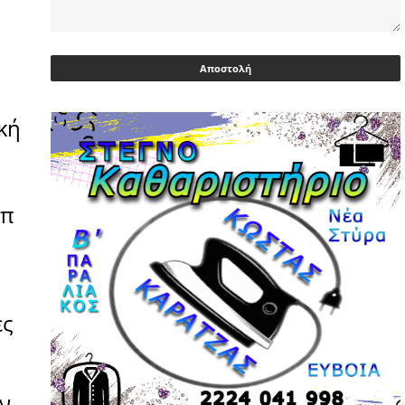
Ευρωβουλευτής Φαραντούρης: Το
ΠΑΣΟΚ διεκδικεί ρόλο εναλλακτικής
πρότασης εξουσίας
03/05/2026 | 08:18
κή
Ακρίβεια: Με λίστα και περιορισμένες
επιλογές οι αγορές των νοικοκυριών
03/05/2026 | 07:59
Υεμένη: Σομαλοί πειρατές στο
μπ
πετρελαιοφόρο Eureka
03/05/2026 | 06:40
Αντιδρά μετά από 17 ημέρες νοσηλείας
ο Γιώργος Μυλωνάκης, τον
ες
επισκέφτηκε ο πρωθυπουργός
02/05/2026 | 20:54
Μεντιλίμπαρ: Ξεχωριστό το κλίμα σε
ν
κάθε παιχνίδι ΠΑΟΚ και Ολυμπιακού