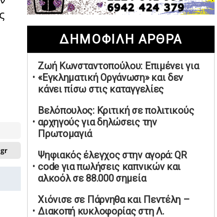
02/05/2026 | 20:28
ς
Περιστέρι: Ένταση μεταξύ ανηλίκων
ΔΗΜΟΦΙΛΗ ΑΡΘΡΑ
άφησε δύο 15χρονους τραυματίες
02/05/2026 | 18:56
Ζωή Κωνσταντοπούλου: Επιμένει για
Ηνωμένα Αραβικά Εμιράτα: Αίρουν
«Εγκληματική Οργάνωση» και δεν
τους περιορισμούς στον εναέριο χώρο
κάνει πίσω στις καταγγελίες
02/05/2026 | 17:16
Η Αθηνά Λινού αφήνει ανοιχτό το
Βελόπουλος: Κριτική σε πολιτικούς
ενδεχόμενο ένταξης στον νέο
αρχηγούς για δηλώσεις την
πολιτικό φορέα Τσίπρα
Πρωτομαγιά
02/05/2026 | 17:01
.gr
Ψηφιακός έλεγχος στην αγορά: QR
Αταμάν: Κανείς δεν έχει δικαίωμα να
code για πωλήσεις καπνικών και
μιλά για τον πρόεδρο και την
αλκοόλ σε 88.000 σημεία
οικογένειά του
02/05/2026 | 15:59
Χιόνισε σε Πάρνηθα και Πεντέλη –
Διακοπή κυκλοφορίας στη Λ.
Μαρινάκης: Ο Ανδρουλάκης