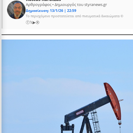
Αρθρογράφος • Δημιουργός του styranews.gr
Δημοσίευση: 13/1/26 | 22:59
Το περιεχόμενο προστατεύεται από πνευματικά δικαιώματα ©
ⓕ
𝕏
▶
⦿