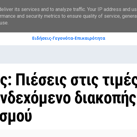
styranews.gr
liver its services and to analyze traffic. Your IP address and u
rmance and security metrics to ensure quality of service, gener
use.
Ειδήσεις-Γεγονότα-Επικαιρότητα
ς: Πιέσεις στις τιμέ
ενδεχόμενο διακοπής
ασμού