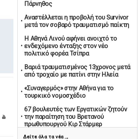
Πάρνηθος
υπαναχώρησε στις συμφωνίες για τις
Ανεξάρτητες Αρχές
Αναστέλλεται η προβολή του Survivor
02/05/2026 | 09:36
μετά τον σοβαρό τραυματισμό παίκτη
Ψηφιακός έλεγχος στην αγορά: QR
Η Αθηνά Λινού αφήνει ανοιχτό το
code για πωλήσεις καπνικών και
ενδεχόμενο ένταξης στον νέο
αλκοόλ σε 88.000 σημεία
πολιτικό φορέα Τσίπρα
02/05/2026 | 06:26
Καύσιμα αεροσκαφών: Διαβεβαιώσεις
Βαριά τραυματισμένος 13χρονος μετά
ΕΕ για επάρκεια παρά τη γεωπολιτική
από τροχαίο με πατίνι στην Ηλεία
ένταση
«Συναγερμός» στην Αθήνα για το
01/05/2026 | 19:54
τουρκικό νομοσχέδιο
Βελόπουλος: Κριτική σε πολιτικούς
αρχηγούς για δηλώσεις την
67 βουλευτές των Εργατικών ζητούν
Πρωτομαγιά
την παραίτηση του Βρετανού
01/05/2026 | 19:33
πρωθυπουργού Κιρ Στάρμερ
Υπερβολική ταχύτητα στο Αλιβέρι
→
Δείτε όλα τα νέα
Το ελληνικό Δημόσιο στηρίζει