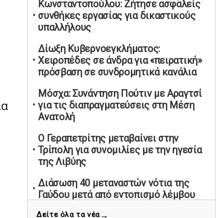
Κωνσταντοπούλου: Ζήτησε ασφαλείς
υπαναχώρησε στις συμφωνίες για τις
συνθήκες εργασίας για δικαστικούς
Ανεξάρτητες Αρχές
υπαλλήλους
02/05/2026 | 09:36
Δίωξη Κυβερνοεγκλήματος:
Ψηφιακός έλεγχος στην αγορά: QR
Χειροπέδες σε άνδρα για «πειρατική»
code για πωλήσεις καπνικών και
πρόσβαση σε συνδρομητικά κανάλια
αλκοόλ σε 88.000 σημεία
02/05/2026 | 06:26
Μόσχα: Συνάντηση Πούτιν με Αραγτσί
Καύσιμα αεροσκαφών: Διαβεβαιώσεις
ια
για τις διαπραγματεύσεις στη Μέση
ΕΕ για επάρκεια παρά τη γεωπολιτική
Ανατολή
ένταση
Ο Γεραπετρίτης μεταβαίνει στην
01/05/2026 | 19:54
Τρίπολη για συνομιλίες με την ηγεσία
Βελόπουλος: Κριτική σε πολιτικούς
της Λιβύης
αρχηγούς για δηλώσεις την
Πρωτομαγιά
Διάσωση 40 μεταναστών νότια της
01/05/2026 | 19:33
Γαύδου μετά από εντοπισμό λέμβου
Υπερβολική ταχύτητα στο Αλιβέρι
→
Δείτε όλα τα νέα
Το σόι σου: Τεχνητή νοημοσύνη και