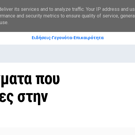
styranews.gr
liver its services and to analyze traffic. Your IP address and u
rmance and security metrics to ensure quality of service, gener
use.
Ειδήσεις-Γεγονότα-Επικαιρότητα
γματα που
ες στην