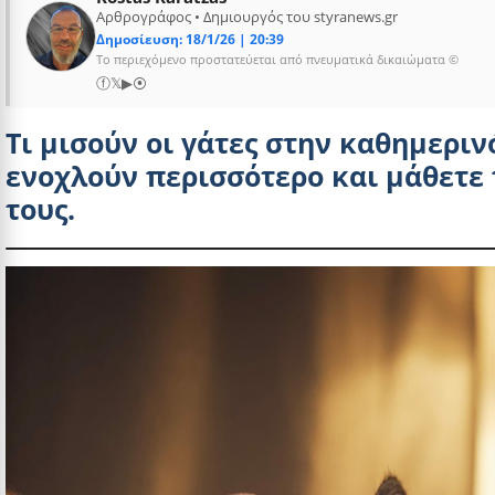
Αρθρογράφος • Δημιουργός του styranews.gr
Δημοσίευση: 18/1/26 | 20:39
Το περιεχόμενο προστατεύεται από πνευματικά δικαιώματα ©
ⓕ
𝕏
▶
⦿
Τι μισούν οι γάτες στην καθημεριν
ενοχλούν περισσότερο και μάθετε
τους.