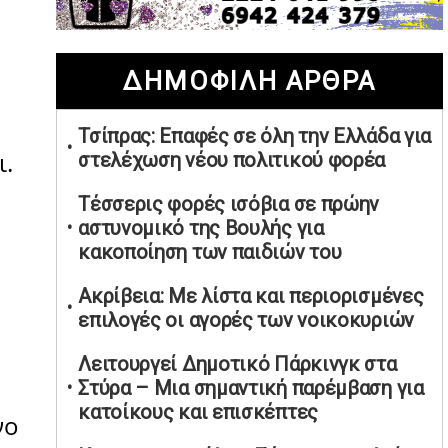
02/05/2026 | 20:28
Περιστέρι: Ένταση μεταξύ ανηλίκων
ΔΗΜΟΦΙΛΗ ΑΡΘΡΑ
άφησε δύο 15χρονους τραυματίες
02/05/2026 | 18:56
Τσίπρας: Επαφές σε όλη την Ελλάδα για
Ηνωμένα Αραβικά Εμιράτα: Αίρουν
ι.
στελέχωση νέου πολιτικού φορέα
τους περιορισμούς στον εναέριο χώρο
02/05/2026 | 17:16
Τέσσερις φορές ισόβια σε πρώην
Η Αθηνά Λινού αφήνει ανοιχτό το
αστυνομικό της Βουλής για
ενδεχόμενο ένταξης στον νέο
κακοποίηση των παιδιών του
πολιτικό φορέα Τσίπρα
Ακρίβεια: Με λίστα και περιορισμένες
02/05/2026 | 17:01
επιλογές οι αγορές των νοικοκυριών
Αταμάν: Κανείς δεν έχει δικαίωμα να
μιλά για τον πρόεδρο και την
Λειτουργεί Δημοτικό Πάρκινγκ στα
οικογένειά του
Στύρα – Μια σημαντική παρέμβαση για
02/05/2026 | 15:59
κατοίκους και επισκέπτες
νο
Μαρινάκης: Ο Ανδρουλάκης