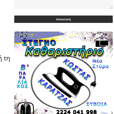
Ευρωβουλευτής Φαραντούρης: Το
ΠΑΣΟΚ διεκδικεί ρόλο εναλλακτικής
πρότασης εξουσίας
03/05/2026 | 08:18
Ακρίβεια: Με λίστα και περιορισμένες
επιλογές οι αγορές των νοικοκυριών
03/05/2026 | 07:59
ή τη
Υεμένη: Σομαλοί πειρατές στο
πετρελαιοφόρο Eureka
03/05/2026 | 06:40
Αντιδρά μετά από 17 ημέρες νοσηλείας
ο Γιώργος Μυλωνάκης, τον
επισκέφτηκε ο πρωθυπουργός
02/05/2026 | 20:54
Μεντιλίμπαρ: Ξεχωριστό το κλίμα σε
κάθε παιχνίδι ΠΑΟΚ και Ολυμπιακού