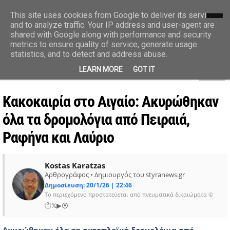
styranews.gr
This site uses cookies from Google to deliver its services
and to analyze traffic. Your IP address and user-agent are
shared with Google along with performance and security
Ειδήσεις-Γεγονότα-Επικαιρότητα
metrics to ensure quality of service, generate usage
statistics, and to detect and address abuse.
MENU
LEARN MORE
GOT IT
Κακοκαιρία στο Αιγαίο: Ακυρώθηκαν
όλα τα δρομολόγια από Πειραιά,
Ραφήνα και Λαύριο
Kostas Karatzas
Αρθρογράφος • Δημιουργός του styranews.gr
Δημοσίευση: 20/1/26 | 22:46
Το περιεχόμενο προστατεύεται από πνευματικά δικαιώματα ©
ⓕ
𝕏
▶
⦿