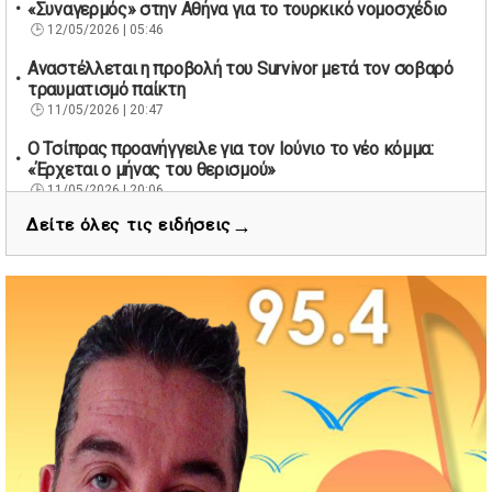
«Συναγερμός» στην Αθήνα για το τουρκικό νομοσχέδιο
12/05/2026 | 05:46
Αναστέλλεται η προβολή του Survivor μετά τον σοβαρό
τραυματισμό παίκτη
11/05/2026 | 20:47
Ο Τσίπρας προανήγγειλε για τον Ιούνιο το νέο κόμμα:
«Έρχεται ο μήνας του θερισμού»
11/05/2026 | 20:06
→
Δείτε όλες τις ειδήσεις
67 βουλευτές των Εργατικών ζητούν την παραίτηση του
Βρετανού πρωθυπουργού Κιρ Στάρμερ
11/05/2026 | 19:53
Διάσωση 40 μεταναστών νότια της Γαύδου μετά από
εντοπισμό λέμβου
11/05/2026 | 19:37
Νέος πρόεδρος στον Αθλητικό Όμιλο Νέων Στύρων ο
Αντώνης Κουμάκης
11/05/2026 | 16:32
Formula 1: Κυριαρχία Αντονέλι στο Μαϊάμι και αύξηση
διαφοράς στη βαθμολογία