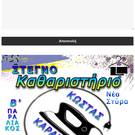
03/05/2026 | 07:59
Υεμένη: Σομαλοί πειρατές στο πετρελαιοφόρο Eureka
03/05/2026 | 06:40
Αντιδρά μετά από 17 ημέρες νοσηλείας ο Γιώργος
Μυλωνάκης, τον επισκέφτηκε ο πρωθυπουργός
02/05/2026 | 20:54
Μεντιλίμπαρ: Ξεχωριστό το κλίμα σε κάθε παιχνίδι ΠΑΟΚ
και Ολυμπιακού
02/05/2026 | 20:28
Περιστέρι: Ένταση μεταξύ ανηλίκων άφησε δύο
15χρονους τραυματίες
02/05/2026 | 18:56
Ηνωμένα Αραβικά Εμιράτα: Αίρουν τους περιορισμούς
στον εναέριο χώρο
02/05/2026 | 17:16
Η Αθηνά Λινού αφήνει ανοιχτό το ενδεχόμενο ένταξης
στον νέο πολιτικό φορέα Τσίπρα
02/05/2026 | 17:01