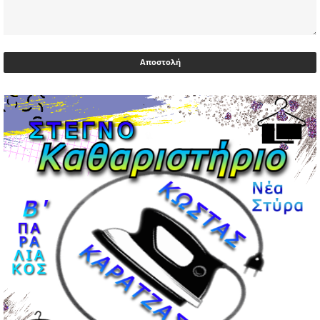
03/05/2026 | 06:40
Αντιδρά μετά από 17 ημέρες νοσηλείας ο Γιώργος
Μυλωνάκης, τον επισκέφτηκε ο πρωθυπουργός
02/05/2026 | 20:54
Μεντιλίμπαρ: Ξεχωριστό το κλίμα σε κάθε παιχνίδι ΠΑΟΚ
και Ολυμπιακού
02/05/2026 | 20:28
Περιστέρι: Ένταση μεταξύ ανηλίκων άφησε δύο
15χρονους τραυματίες
02/05/2026 | 18:56
Ηνωμένα Αραβικά Εμιράτα: Αίρουν τους περιορισμούς
στον εναέριο χώρο
02/05/2026 | 17:16
Η Αθηνά Λινού αφήνει ανοιχτό το ενδεχόμενο ένταξης
στον νέο πολιτικό φορέα Τσίπρα
02/05/2026 | 17:01
Αταμάν: Κανείς δεν έχει δικαίωμα να μιλά για τον πρόεδρο
και την οικογένειά του