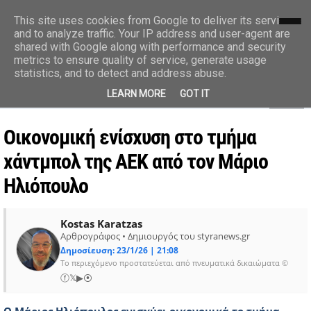
styranews.gr
This site uses cookies from Google to deliver its services
and to analyze traffic. Your IP address and user-agent are
shared with Google along with performance and security
Ειδήσεις-Γεγονότα-Επικαιρότητα
metrics to ensure quality of service, generate usage
statistics, and to detect and address abuse.
MENU
LEARN MORE
GOT IT
Οικονομική ενίσχυση στο τμήμα
χάντμπολ της ΑΕΚ από τον Μάριο
Ηλιόπουλο
Kostas Karatzas
Αρθρογράφος • Δημιουργός του styranews.gr
Δημοσίευση: 23/1/26 | 21:08
Το περιεχόμενο προστατεύεται από πνευματικά δικαιώματα ©
ⓕ
𝕏
▶
⦿