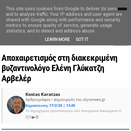
styranews.gr
This site uses cookies from Google to deliver its services
and to analyze traffic. Your IP address and user-agent are
shared with Google along with performance and security
Ειδήσεις-Γεγονότα-Επικαιρότητα
metrics to ensure quality of service, generate usage
statistics, and to detect and address abuse.
MENU
LEARN MORE
GOT IT
Αποχαιρετισμός στη διακεκριμένη
βυζαντινολόγο Ελένη Γλύκατζη
Αρβελέρ
Kostas Karatzas
Αρθρογράφος • Δημιουργός του styranews.gr
Δημοσίευση: 17/2/26 | 13:40
Το περιεχόμενο προστατεύεται από πνευματικά δικαιώματα ©
ⓕ
𝕏
▶
⦿