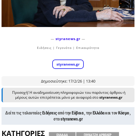
—
styranews.gr
—
Ειδήσεις | Γεγονότα | Επικαιρότητα
styranews.gr
Δημοσιεύτηκε: 17/2/26 | 13:40
Προσοχή! Η αναδημοσίευση πληροφοριών του παρόντος άρθρου ή
μέρους αυτών επιτρέπεται μόνο με αναφορά στο
styranews.gr
Δείτε τις τελευταίες
Ειδήσεις
από την
Εύβοια
, την
Ελλάδα
και τον
Κόσμο
,
στο
styranews.gr
ΚΑΤΗΓΟΡΙΕΣ
ΕΛΛΑΔΑ
ΓΛΥΚΑΤΖΗ ΑΡΒΕΛΕΡ