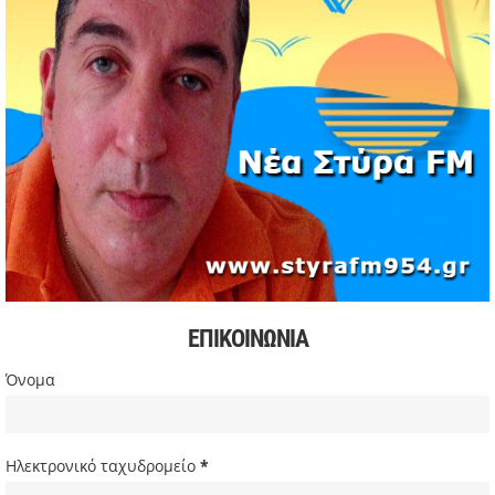
11/05/2026 | 16:32
Formula 1: Κυριαρχία Αντονέλι στο Μαϊάμι και αύξηση
διαφοράς στη βαθμολογία
03/05/2026 | 19:35
Αυξήσεις στην αμόλυβδη βενζίνη σε υψηλά επίπεδα από
την αρχή της κρίσης
03/05/2026 | 10:30
Χιόνισε σε Πάρνηθα και Πεντέλη – Διακοπή κυκλοφορίας
στη Λ. Πάρνηθος
03/05/2026 | 09:49
Πιέσεις στην παγκόσμια αγορά πετρελαίου και
συζητήσεις για αύξηση παραγωγής
ΕΠΙΚΟΙΝΩΝΙΑ
03/05/2026 | 09:34
Σακίρα: Περίπου 2 εκατ. θεατές στη συναυλία της στο Ρίο
Όνομα
ντε Τζανέιρο
03/05/2026 | 08:47
Ευρωβουλευτής Φαραντούρης: Το ΠΑΣΟΚ διεκδικεί ρόλο
Ηλεκτρονικό ταχυδρομείο
*
εναλλακτικής πρότασης εξουσίας