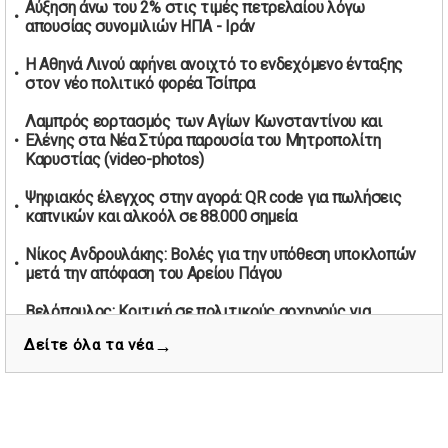
Αύξηση άνω του 2% στις τιμές πετρελαίου λόγω
38χρονου οδηγού
απουσίας συνομιλιών ΗΠΑ - Ιράν
01/05/2026 | 19:12
Η Αθηνά Λινού αφήνει ανοιχτό το ενδεχόμενο ένταξης
Υποψηφιότητες για τις εκλογές νέας διοίκησης του ΑΟ
στον νέο πολιτικό φορέα Τσίπρα
Νέων Στύρων
01/05/2026 | 15:57
Λαμπρός εορτασμός των Αγίων Κωνσταντίνου και
Ελένης στα Νέα Στύρα παρουσία του Μητροπολίτη
Τουρκία: Ένταση στις συγκεντρώσεις για την Πρωτομαγιά
Καρυστίας (video-photos)
– Πάνω από 350 συλλήψεις
01/05/2026 | 13:20
Ψηφιακός έλεγχος στην αγορά: QR code για πωλήσεις
καπνικών και αλκοόλ σε 88.000 σημεία
Μήνυμα σεβασμού από τη Μπιλμπάο προς ΠΑΟΚ και τιμή
στη μνήμη των επτά φιλάθλων
Νίκος Ανδρουλάκης: Βολές για την υπόθεση υποκλοπών
01/05/2026 | 13:03
μετά την απόφαση του Αρείου Πάγου
Θεσσαλονίκη: Στο Ψυχιατρικό Νοσοκομείο ο 20χρονος
που πετούσε αντικείμενα από το μπαλκόνι
Βελόπουλος: Κριτική σε πολιτικούς αρχηγούς για
δηλώσεις την Πρωτομαγιά
29/04/2026 | 20:27
→
Δείτε όλα τα νέα
Ισχυρή άνοδος στις τιμές πετρελαίου λόγω απειλών
ΗΠΑ: Ερωτήματα για τη σειρά απομάκρυνσης Τραμπ και
Τραμπ και κρίσης στον Περσικό Κόλπο
Βανς από την ασφάλεια
29/04/2026 | 20:11
Αργοστόλι: Κοκαΐνη, κάνναβη και αλκοόλ εντοπίστηκαν
Νέο πολιτικό εγχείρημα προαναγγέλλει ο Τσίπρας με
στην 19χρονη Μυρτώ