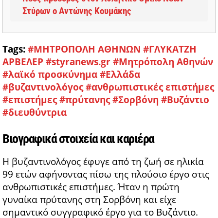
Στύρων ο Αντώνης Κουμάκης
Tags:
#ΜΗΤΡΟΠΟΛΗ ΑΘΗΝΩΝ
#ΓΛΥΚΑΤΖΗ
ΑΡΒΕΛΕΡ
#styranews.gr
#Μητρόπολη Αθηνών
#λαϊκό προσκύνημα
#Ελλάδα
#βυζαντινολόγος
#ανθρωπιστικές επιστήμες
#επιστήμες
#πρύτανης
#Σορβόνη
#Βυζάντιο
#διευθύντρια
Βιογραφικά στοιχεία και καριέρα
Η βυζαντινολόγος έφυγε από τη ζωή σε ηλικία
99 ετών αφήνοντας πίσω της πλούσιο έργο στις
ανθρωπιστικές επιστήμες. Ήταν η πρώτη
γυναίκα πρύτανης στη Σορβόνη και είχε
σημαντικό συγγραφικό έργο για το Βυζάντιο.