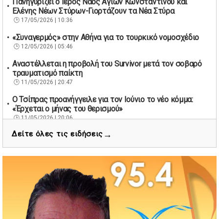
Πανηγυρίζει ο Ιερός Ναός Αγίων Κωνσταντίνου και
Ελένης Νέων Στύρων-Γιορτάζουν τα Νέα Στύρα
17/05/2026 | 10:36
«Συναγερμός» στην Αθήνα για το τουρκικό νομοσχέδιο
12/05/2026 | 05:46
Αναστέλλεται η προβολή του Survivor μετά τον σοβαρό
τραυματισμό παίκτη
11/05/2026 | 20:47
Ο Τσίπρας προανήγγειλε για τον Ιούνιο το νέο κόμμα:
«Έρχεται ο μήνας του θερισμού»
11/05/2026 | 20:06
→
Δείτε όλες τις ειδήσεις
67 βουλευτές των Εργατικών ζητούν την παραίτηση του
Βρετανού πρωθυπουργού Κιρ Στάρμερ
11/05/2026 | 19:53
Διάσωση 40 μεταναστών νότια της Γαύδου μετά από
εντοπισμό λέμβου
11/05/2026 | 19:37
Νέος πρόεδρος στον Αθλητικό Όμιλο Νέων Στύρων ο
Αντώνης Κουμάκης