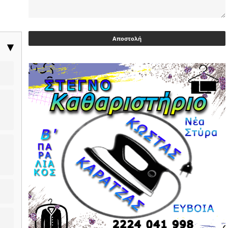
Ευρωβουλευτής Φαραντούρης: Το
ΠΑΣΟΚ διεκδικεί ρόλο εναλλακτικής
πρότασης εξουσίας
▶
03/05/2026 | 08:18
Ακρίβεια: Με λίστα και περιορισμένες
επιλογές οι αγορές των νοικοκυριών
03/05/2026 | 07:59
Υεμένη: Σομαλοί πειρατές στο
πετρελαιοφόρο Eureka
03/05/2026 | 06:40
Αντιδρά μετά από 17 ημέρες νοσηλείας
ο Γιώργος Μυλωνάκης, τον
επισκέφτηκε ο πρωθυπουργός
02/05/2026 | 20:54
Μεντιλίμπαρ: Ξεχωριστό το κλίμα σε
κάθε παιχνίδι ΠΑΟΚ και Ολυμπιακού