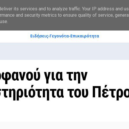
styranews.gr
liver its services and to analyze traffic. Your IP address and u
rmance and security metrics to ensure quality of service, gener
use.
Ειδήσεις-Γεγονότα-Επικαιρότητα
ρφανού για την
τηριότητα του Πέτρ