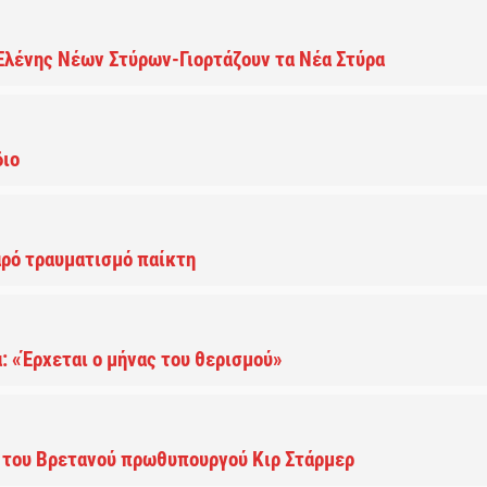
 Ελένης Νέων Στύρων-Γιορτάζουν τα Νέα Στύρα
διο
αρό τραυματισμό παίκτη
α: «Έρχεται ο μήνας του θερισμού»
η του Βρετανού πρωθυπουργού Κιρ Στάρμερ