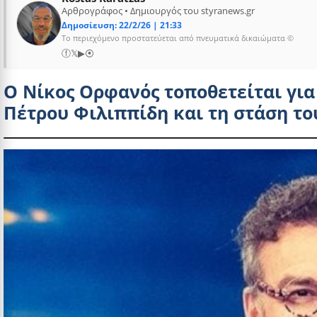
Αρθρογράφος • Δημιουργός του styranews.gr
Δημοσίευση: 22/2/26 | 21:33
Το περιεχόμενο προστατεύεται από πνευματικά δικαιώματα ©
ⓕ
𝕏
▶
⦿
Ο Νίκος Ορφανός τοποθετείται για
Πέτρου Φιλιππίδη και τη στάση το