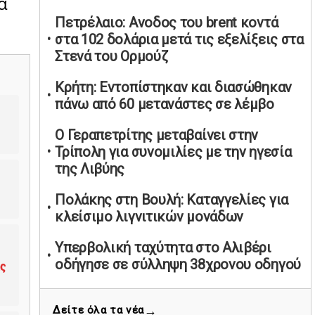
α
υπαναχώρησε στις συμφωνίες για τις
Πετρέλαιο: Ανοδος του brent κοντά
Ανεξάρτητες Αρχές
στα 102 δολάρια μετά τις εξελίξεις στα
02/05/2026 | 09:36
Στενά του Ορμούζ
Ψηφιακός έλεγχος στην αγορά: QR
Κρήτη: Εντοπίστηκαν και διασώθηκαν
code για πωλήσεις καπνικών και
πάνω από 60 μετανάστες σε λέμβο
αλκοόλ σε 88.000 σημεία
02/05/2026 | 06:26
Ο Γεραπετρίτης μεταβαίνει στην
Καύσιμα αεροσκαφών: Διαβεβαιώσεις
Τρίπολη για συνομιλίες με την ηγεσία
ΕΕ για επάρκεια παρά τη γεωπολιτική
της Λιβύης
ένταση
Πολάκης στη Βουλή: Καταγγελίες για
01/05/2026 | 19:54
κλείσιμο λιγνιτικών μονάδων
Βελόπουλος: Κριτική σε πολιτικούς
αρχηγούς για δηλώσεις την
Υπερβολική ταχύτητα στο Αλιβέρι
Πρωτομαγιά
οδήγησε σε σύλληψη 38χρονου οδηγού
ας
01/05/2026 | 19:33
«Συναγερμός» στην Αθήνα για το
Υπερβολική ταχύτητα στο Αλιβέρι
→
Δείτε όλα τα νέα
τουρκικό νομοσχέδιο