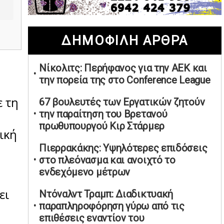
02/05/2026 | 20:28
Περιστέρι: Ένταση μεταξύ ανηλίκων
ΔΗΜΟΦΙΛΗ ΑΡΘΡΑ
άφησε δύο 15χρονους τραυματίες
02/05/2026 | 18:56
Νίκολιτς: Περήφανος για την ΑΕΚ και
Ηνωμένα Αραβικά Εμιράτα: Αίρουν
την πορεία της στο Conference League
τους περιορισμούς στον εναέριο χώρο
02/05/2026 | 17:16
ε τη
67 βουλευτές των Εργατικών ζητούν
Η Αθηνά Λινού αφήνει ανοιχτό το
την παραίτηση του Βρετανού
ενδεχόμενο ένταξης στον νέο
πρωθυπουργού Κιρ Στάρμερ
ική
πολιτικό φορέα Τσίπρα
Πιερρακάκης: Υψηλότερες επιδόσεις
02/05/2026 | 17:01
στο πλεόνασμα και ανοιχτό το
Αταμάν: Κανείς δεν έχει δικαίωμα να
ενδεχόμενο μέτρων
μιλά για τον πρόεδρο και την
οικογένειά του
ει
Ντόναλντ Τραμπ: Διαδικτυακή
02/05/2026 | 15:59
παραπληροφόρηση γύρω από τις
επιθέσεις εναντίον του
Μαρινάκης: Ο Ανδρουλάκης