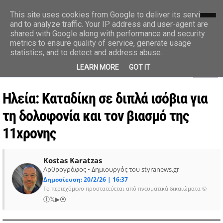
styranews.gr
This site uses cookies from Google to deliver its services
and to analyze traffic. Your IP address and user-agent are
shared with Google along with performance and security
Ειδήσεις-Γεγονότα-Επικαιρότητα
metrics to ensure quality of service, generate usage
statistics, and to detect and address abuse.
MENU
LEARN MORE
GOT IT
Ηλεία: Καταδίκη σε διπλά ισόβια για
τη δολοφονία και τον βιασμό της
11χρονης
Kostas Karatzas
Αρθρογράφος • Δημιουργός του styranews.gr
Δημοσίευση: 20/2/26 | 16:37
Το περιεχόμενο προστατεύεται από πνευματικά δικαιώματα ©
ⓕ
𝕏
▶
⦿