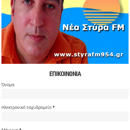
διαφοράς στη βαθμολογία
03/05/2026 | 19:35
Αυξήσεις στην αμόλυβδη βενζίνη σε υψηλά επίπεδα από
την αρχή της κρίσης
03/05/2026 | 10:30
Χιόνισε σε Πάρνηθα και Πεντέλη – Διακοπή κυκλοφορίας
στη Λ. Πάρνηθος
03/05/2026 | 09:49
Πιέσεις στην παγκόσμια αγορά πετρελαίου και
συζητήσεις για αύξηση παραγωγής
ΕΠΙΚΟΙΝΩΝΙΑ
03/05/2026 | 09:34
Σακίρα: Περίπου 2 εκατ. θεατές στη συναυλία της στο Ρίο
Όνομα
ντε Τζανέιρο
03/05/2026 | 08:47
Ευρωβουλευτής Φαραντούρης: Το ΠΑΣΟΚ διεκδικεί ρόλο
Ηλεκτρονικό ταχυδρομείο
*
εναλλακτικής πρότασης εξουσίας
03/05/2026 | 08:18
Ακρίβεια: Με λίστα και περιορισμένες επιλογές οι αγορές
Μήνυμα
*