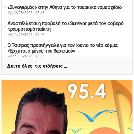
«Συναγερμός» στην Αθήνα για το τουρκικό νομοσχέδιο
12/05/2026 | 05:46
Αναστέλλεται η προβολή του Survivor μετά τον σοβαρό
τραυματισμό παίκτη
11/05/2026 | 20:47
Ο Τσίπρας προανήγγειλε για τον Ιούνιο το νέο κόμμα:
«Έρχεται ο μήνας του θερισμού»
11/05/2026 | 20:06
→
Δείτε όλες τις ειδήσεις
67 βουλευτές των Εργατικών ζητούν την παραίτηση του
Βρετανού πρωθυπουργού Κιρ Στάρμερ
11/05/2026 | 19:53
Διάσωση 40 μεταναστών νότια της Γαύδου μετά από
εντοπισμό λέμβου
11/05/2026 | 19:37
Νέος πρόεδρος στον Αθλητικό Όμιλο Νέων Στύρων ο
Αντώνης Κουμάκης
11/05/2026 | 16:32
Formula 1: Κυριαρχία Αντονέλι στο Μαϊάμι και αύξηση