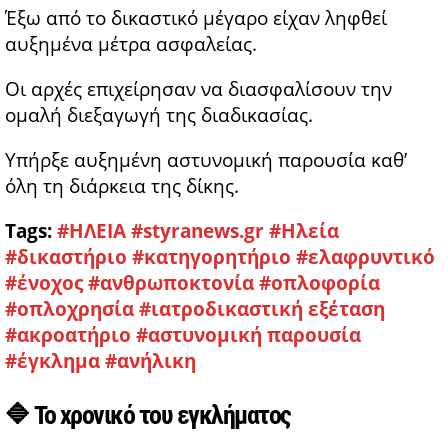
Έξω από το δικαστικό μέγαρο είχαν ληφθεί
αυξημένα μέτρα ασφαλείας.
Οι αρχές επιχείρησαν να διασφαλίσουν την
ομαλή διεξαγωγή της διαδικασίας.
Υπήρξε αυξημένη αστυνομική παρουσία καθ’
όλη τη διάρκεια της δίκης.
Tags:
#ΗΛΕΙΑ
#styranews.gr
#Ηλεία
#δικαστήριο
#κατηγορητήριο
#ελαφρυντικό
#ένοχος
#ανθρωποκτονία
#οπλοφορία
#οπλοχρησία
#ιατροδικαστική εξέταση
#ακροατήριο
#αστυνομική παρουσία
#έγκλημα
#ανήλικη
🔷 Το χρονικό του εγκλήματος