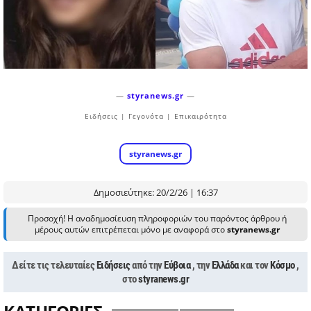
—
styranews.gr
—
Ειδήσεις | Γεγονότα | Επικαιρότητα
styranews.gr
Δημοσιεύτηκε: 20/2/26 | 16:37
Προσοχή! Η αναδημοσίευση πληροφοριών του παρόντος άρθρου ή
μέρους αυτών επιτρέπεται μόνο με αναφορά στο
styranews.gr
Δείτε τις τελευταίες
Ειδήσεις
από την
Εύβοια
, την
Ελλάδα
και τον
Κόσμο
,
στο
styranews.gr