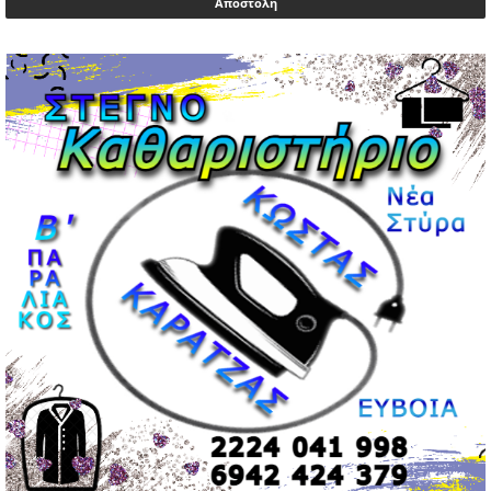
02/05/2026 | 20:54
Μεντιλίμπαρ: Ξεχωριστό το κλίμα σε κάθε παιχνίδι ΠΑΟΚ
και Ολυμπιακού
02/05/2026 | 20:28
Περιστέρι: Ένταση μεταξύ ανηλίκων άφησε δύο
15χρονους τραυματίες
02/05/2026 | 18:56
Ηνωμένα Αραβικά Εμιράτα: Αίρουν τους περιορισμούς
στον εναέριο χώρο
02/05/2026 | 17:16
Η Αθηνά Λινού αφήνει ανοιχτό το ενδεχόμενο ένταξης
στον νέο πολιτικό φορέα Τσίπρα
02/05/2026 | 17:01
Αταμάν: Κανείς δεν έχει δικαίωμα να μιλά για τον πρόεδρο
και την οικογένειά του
02/05/2026 | 15:59
Μαρινάκης: Ο Ανδρουλάκης υπαναχώρησε στις
συμφωνίες για τις Ανεξάρτητες Αρχές
02/05/2026 | 09:36