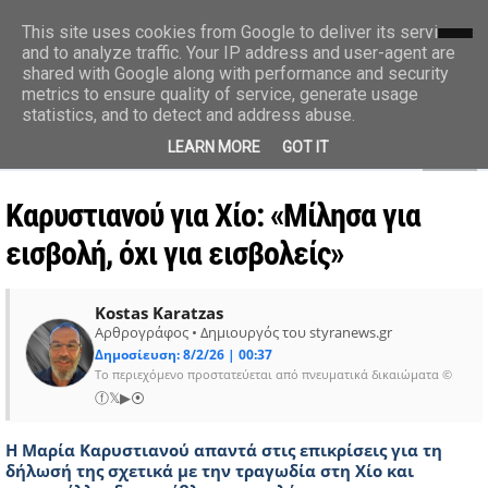
styranews.gr
This site uses cookies from Google to deliver its services
and to analyze traffic. Your IP address and user-agent are
shared with Google along with performance and security
Ειδήσεις-Γεγονότα-Επικαιρότητα
metrics to ensure quality of service, generate usage
statistics, and to detect and address abuse.
MENU
LEARN MORE
GOT IT
Καρυστιανού για Χίο: «Μίλησα για
εισβολή, όχι για εισβολείς»
Kostas Karatzas
Αρθρογράφος • Δημιουργός του styranews.gr
Δημοσίευση: 8/2/26 | 00:37
Το περιεχόμενο προστατεύεται από πνευματικά δικαιώματα ©
ⓕ
𝕏
▶
⦿
Η Μαρία Καρυστιανού απαντά στις επικρίσεις για τη
δήλωσή της σχετικά με την τραγωδία στη Χίο και