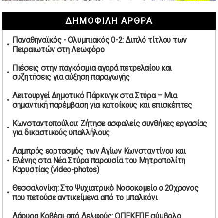
Ψηφιακός έλεγχος στην αγορά: QR code για πωλήσεις
ΔΗΜΟΦΙΛΗ ΑΡΘΡΑ
καπνικών και αλκοόλ σε 88.000 σημεία
02/05/2026 | 06:26
Παναθηναϊκός - Ολυμπιακός 0-2: Διπλό τίτλου των
Καύσιμα αεροσκαφών: Διαβεβαιώσεις ΕΕ για επάρκεια
Πειραιωτών στη Λεωφόρο
παρά τη γεωπολιτική ένταση
01/05/2026 | 19:54
Πιέσεις στην παγκόσμια αγορά πετρελαίου και
συζητήσεις για αύξηση παραγωγής
Βελόπουλος: Κριτική σε πολιτικούς αρχηγούς για
δηλώσεις την Πρωτομαγιά
Λειτουργεί Δημοτικό Πάρκινγκ στα Στύρα – Μια
01/05/2026 | 19:33
σημαντική παρέμβαση για κατοίκους και επισκέπτες
Υπερβολική ταχύτητα στο Αλιβέρι οδήγησε σε σύλληψη
Κωνσταντοπούλου: Ζήτησε ασφαλείς συνθήκες εργασίας
38χρονου οδηγού
για δικαστικούς υπαλλήλους
01/05/2026 | 19:12
Λαμπρός εορτασμός των Αγίων Κωνσταντίνου και
Υποψηφιότητες για τις εκλογές νέας διοίκησης του ΑΟ
Ελένης στα Νέα Στύρα παρουσία του Μητροπολίτη
Νέων Στύρων
Καρυστίας (video-photos)
01/05/2026 | 15:57
Θεσσαλονίκη: Στο Ψυχιατρικό Νοσοκομείο ο 20χρονος
Τουρκία: Ένταση στις συγκεντρώσεις για την Πρωτομαγιά
που πετούσε αντικείμενα από το μπαλκόνι
– Πάνω από 350 συλλήψεις
01/05/2026 | 13:20
Λάουρα Κοβέσι από Δελφούς: ΟΠΕΚΕΠΕ σύμβολο